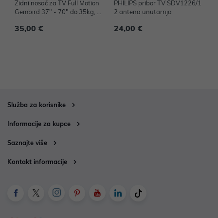
Zidni nosač za TV Full Motion
PHILIPS pribor TV SDV1226/1
P
Gembird 37" - 70" do 35kg, W
2 antena unutarnja
2
M-70ST-01
35,00 €
24,00 €
3
Služba za korisnike
Informacije za kupce
Saznajte više
Kontakt informacije