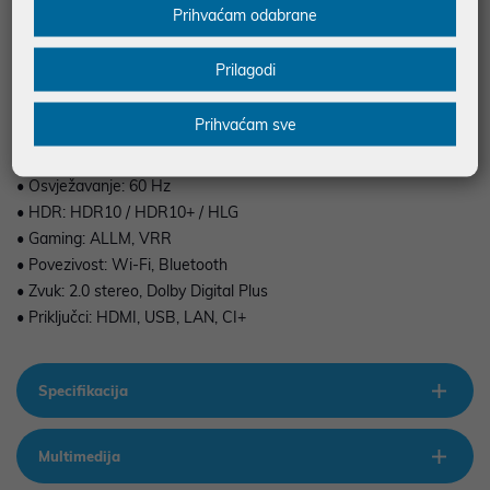
Prihvaćam odabrane
Prilagodi
• Rezolucija: 4K UHD (3840 × 2160)
• Tehnologija: Mini LED
Prihvaćam sve
• Tip TV-a: SMART (Tizen OS)
• TV tuner: DVB-T2/C/S2
• Osvježavanje: 60 Hz
• HDR: HDR10 / HDR10+ / HLG
• Gaming: ALLM, VRR
• Povezivost: Wi-Fi, Bluetooth
• Zvuk: 2.0 stereo, Dolby Digital Plus
• Priključci: HDMI, USB, LAN, CI+
Specifikacija
Multimedija