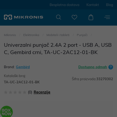
Besplatna dostava
Kontakt
Blog
Mikronis
Elektronika
Mobiteli i tableti
Punjači
Univerzalni punjač 2.4A 2 port - USB A, USB
C, Gembird crni, TA-UC-2AC12-01-BK
Brand:
Gembird
Dostupno odmah
Kataloški broj:
Šifra proizvoda:
33270302
TA-UC-2AC12-01-BK
(0)
Recenzije