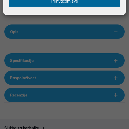
Prihvaćam sve
ilustrativne prirode te ne moraju u potpunosti odgovarati artiklima. Za sve
eventualne nejasnoće možete nas kontaktirati na
web-prodaja@mikronis.hr
Opis
Specifikacija
Raspoloživost
Recenzije
Služba za korisnike