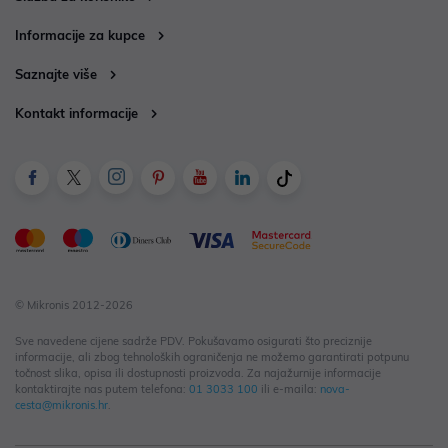
Informacije za kupce
Saznajte više
Kontakt informacije
© Mikronis 2012-2026
Sve navedene cijene sadrže PDV. Pokušavamo osigurati što preciznije
informacije, ali zbog tehnoloških ograničenja ne možemo garantirati potpunu
točnost slika, opisa ili dostupnosti proizvoda. Za najažurnije informacije
kontaktirajte nas putem telefona:
01 3033 100
ili e-maila:
nova-
cesta@mikronis.hr
.