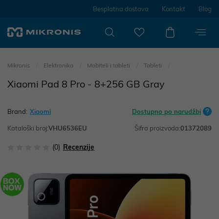
Besplatna dostava
Kontakt
Blog
Mikronis
Elektronika
Mobiteli i tableti
Tableti
Xiaomi Pad 8 Pro - 8+256 GB Gray
Brand:
Xiaomi
Dostupno po narudžbi
Kataloški broj:
VHU6536EU
Šifra proizvoda:
01372089
(0)
Recenzije