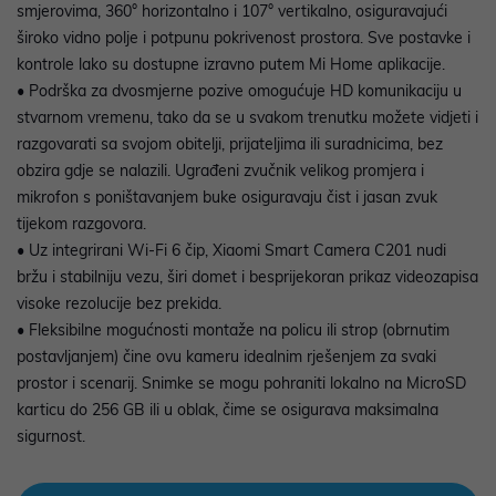
smjerovima, 360° horizontalno i 107° vertikalno, osiguravajući
široko vidno polje i potpunu pokrivenost prostora. Sve postavke i
kontrole lako su dostupne izravno putem Mi Home aplikacije.
• Podrška za dvosmjerne pozive omogućuje HD komunikaciju u
stvarnom vremenu, tako da se u svakom trenutku možete vidjeti i
razgovarati sa svojom obitelji, prijateljima ili suradnicima, bez
obzira gdje se nalazili. Ugrađeni zvučnik velikog promjera i
mikrofon s poništavanjem buke osiguravaju čist i jasan zvuk
tijekom razgovora.
• Uz integrirani Wi-Fi 6 čip, Xiaomi Smart Camera C201 nudi
bržu i stabilniju vezu, širi domet i besprijekoran prikaz videozapisa
visoke rezolucije bez prekida.
• Fleksibilne mogućnosti montaže na policu ili strop (obrnutim
postavljanjem) čine ovu kameru idealnim rješenjem za svaki
prostor i scenarij. Snimke se mogu pohraniti lokalno na MicroSD
karticu do 256 GB ili u oblak, čime se osigurava maksimalna
sigurnost.