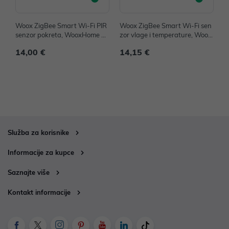
Woox ZigBee Smart Wi-Fi PIR
Woox ZigBee Smart Wi-Fi sen
T
senzor pokreta, WooxHome ap
zor vlage i temperature, Woox
h
p, Alexa & Google Assistant
Home app, Alexa & Google As
14,00 €
14,15 €
2
sistant
Služba za korisnike
Informacije za kupce
Saznajte više
Kontakt informacije