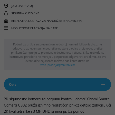
JAMSTVO 12 MJ.
SIGURNA KUPOVINA
BESPLATNA DOSTAVA ZA NARUDŽBE IZNAD 66,36€
MOGUĆNOST PLAĆANJA NA RATE
Podaci uz artikle su prezentirani u dobroj namjeri. Mikronis d.o.o. ne
odgovara za eventualne pogreške nastale u opisu proizvoda, greške
prilikom štampanja te promjene u dostupnosti i cijene. Slike artikala su
ilustrativne prirode te ne moraju u potpunosti odgovarati artiklima. Za sve
eventualne nejasnoće možete nas kontaktirati na
web-prodaja@mikronis.hr
Opis
2K sigurnosna kamera za potpunu kontrolu doma! Xiaomi Smart
Camera C302 pruža iznimno realističan prikaz detalja zahvaljujući
2K kvaliteti slike i 3 MP UHD snimanju. Uz pomoć