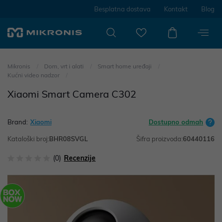
Besplatna dostava
Kontakt
Blog
Mikronis
Dom, vrt i alati
Smart home uređaji
Kućni video nadzor
Xiaomi Smart Camera C302
Brand:
Xiaomi
Dostupno odmah
Kataloški broj:
BHR08SVGL
Šifra proizvoda:
60440116
(0)
Recenzije