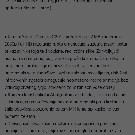
se razlikovati ovisno o regiji i zemlji. Za detalje pogledajte
aplikaciju Xiaomi Home.)
• Xiaomi Smart Camera C201 opremljena je 2 MP kamerom i
1080p Full HD rezolucijom, što omogućuje izuzetno jasan i oštar
prikaz svih detalja te živopisne, realistične slike. Zahvaljujući
noćnom vidu u punoj boji, kamera pruža kristalno čistu sliku i u
potpunom mraku. Ugrađeni visokoosjetljivi senzor slike
automatski se prilagođava uvjetima slabog osvjetljenja, dok šest
infracrvenih svjetala omogućuje neometano noćno snimanje bez
vidljivog crvenog sjaja, savršeno za miran san vaše obitelji.
• Kamera koristi lokalni AI algoritam za detekciju osoba i kućnih
ljubimaca, pa pri uočavanju pokreta automatski prati kretanje i
šalje obavijest upozorenja putem Mi Home aplikacije na vaš
pametni telefon.
• Zahvaljujući dvostrukom motoru koji omogućuje pomicanje,
naginjanje i zumiranje, objektiv se može glatko rotirati u svim