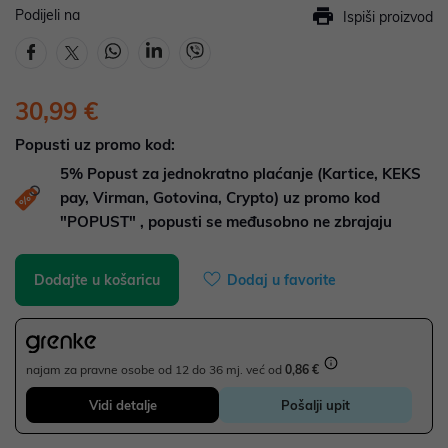
Podijeli na
Ispiši proizvod
30,99 €
Popusti uz promo kod:
5%
Popust za jednokratno plaćanje (Kartice, KEKS
pay, Virman, Gotovina, Crypto) uz promo kod
"POPUST" , popusti se međusobno ne zbrajaju
Dodajte u košaricu
Dodaj u favorite
najam za pravne osobe od 12 do 36 mj. već od
0,86 €
Vidi detalje
Pošalji upit