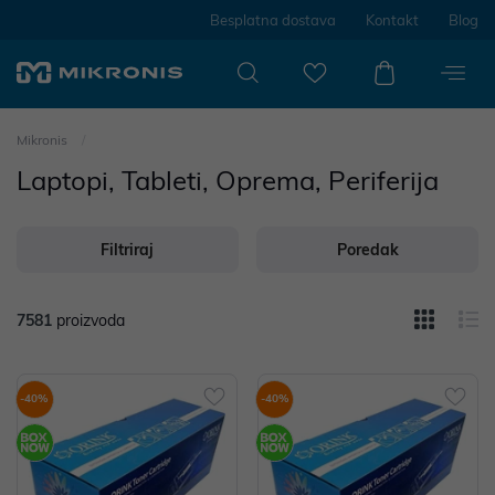
Besplatna dostava
Kontakt
Blog
Mikronis
Laptopi, Tableti, Oprema, Periferija
Filtriraj
Poredak
7581
proizvoda
-40%
-40%