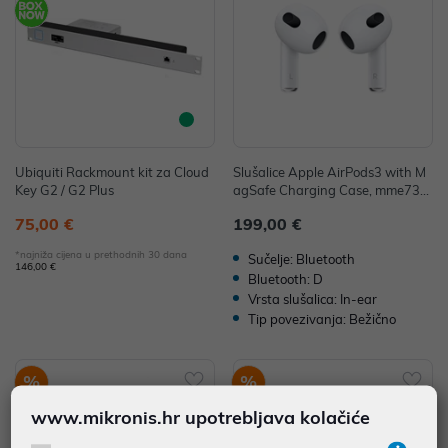
Ubiquiti Rackmount kit za Cloud
Slušalice Apple AirPods3 with M
Key G2 / G2 Plus
agSafe Charging Case, mme73z
m/a
75,00 €
199,00 €
*najniža cijena u prethodnih 30 dana
Sučelje: Bluetooth
146,00 €
Bluetooth: D
Vrsta slušalica: In-ear
Tip povezivanja: Bežično
%
%
www.mikronis.hr upotrebljava kolačiće