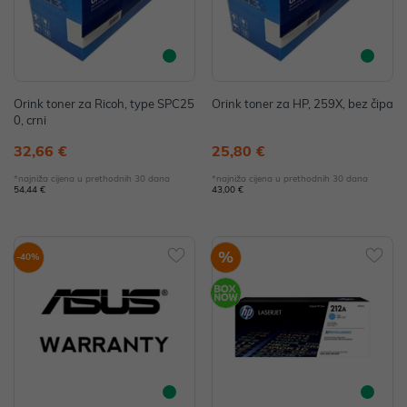
Orink toner za Ricoh, type SPC25
Orink toner za HP, 259X, bez čipa
0, crni
32,66 €
25,80 €
*najniža cijena u prethodnih 30 dana
*najniža cijena u prethodnih 30 dana
54,44 €
43,00 €
%
-40%