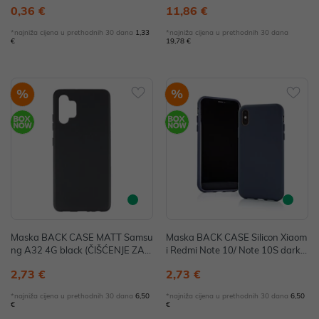
0,36 €
11,86 €
*najniža cijena u prethodnih 30 dana
1,33
*najniža cijena u prethodnih 30 dana
€
19,78 €
%
%
Maska BACK CASE MATT Samsu
Maska BACK CASE Silicon Xiaom
ng A32 4G black (ČIŠĆENJE ZALI
i Redmi Note 10/ Note 10S dark b
HA)
lue (ČIŠĆENJE ZALIHA)
2,73 €
2,73 €
*najniža cijena u prethodnih 30 dana
6,50
*najniža cijena u prethodnih 30 dana
6,50
€
€