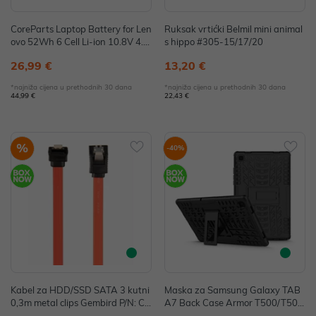
CoreParts Laptop Battery for Len
Ruksak vrtićki Belmil mini animal
ovo 52Wh 6 Cell Li-ion 10.8V 4.4
s hippo #305-15/17/20
Ah P/N: MBI3057
26,99 €
13,20 €
*najniža cijena u prethodnih 30 dana
*najniža cijena u prethodnih 30 dana
44,99 €
22,43 €
%
-40%
Kabel za HDD/SSD SATA 3 kutni
Maska za Samsung Galaxy TAB
0,3m metal clips Gembird P/N: CC
A7 Back Case Armor T500/T505
-SATAM-DATA90-0.3M
Black P/N: 33090888