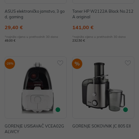
ASUS elektroničko jamstvo, 3 go
Toner HP W2122A Black No.212
d, gaming
A original
29,40 €
141,00 €
*najniža cijena u prethodnih 30 dana
*najniža cijena u prethodnih 30 dana
49,00 €
232,50 €
%
-28%
GORENJE USISAVAČ VCEA02G
GORENJE SOKOVNIK JC 805 EII
ALWCY