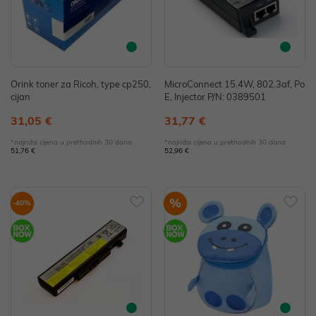
Orink toner za Ricoh, type cp250,
MicroConnect 15.4W, 802.3af, Po
cijan
E, Injector P/N: 0389501
31,05 €
31,77 €
*najniža cijena u prethodnih 30 dana
*najniža cijena u prethodnih 30 dana
51,76 €
52,96 €
%
-40%