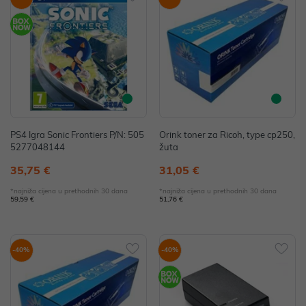
PS4 Igra Sonic Frontiers P/N: 505
Orink toner za Ricoh, type cp250,
5277048144
žuta
35,75 €
31,05 €
*najniža cijena u prethodnih 30 dana
*najniža cijena u prethodnih 30 dana
59,59 €
51,76 €
-40%
-40%