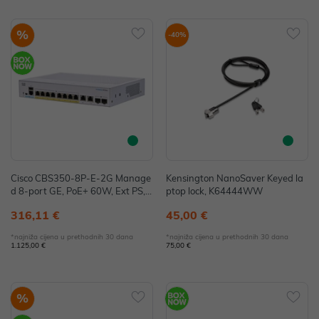
%
-40%
Cisco CBS350-8P-E-2G Manage
Kensington NanoSaver Keyed la
d 8-port GE, PoE+ 60W, Ext PS, 2
ptop lock, K64444WW
x1G Combo
316,11 €
45,00 €
*najniža cijena u prethodnih 30 dana
*najniža cijena u prethodnih 30 dana
1.125,00 €
75,00 €
%