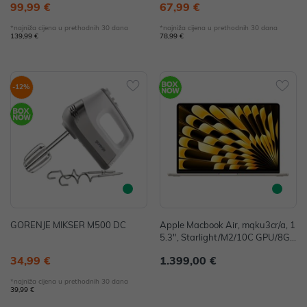
99,99 €
67,99 €
*najniža cijena u prethodnih 30 dana
*najniža cijena u prethodnih 30 dana
139,99 €
78,99 €
-12%
GORENJE MIKSER M500 DC
Apple Macbook Air, mqku3cr/a, 1
5.3", Starlight/M2/10C GPU/8G
B/256GB-CRO, mqku3cr/a - IZLO
34,99 €
1.399,00 €
ŽBENI ARTIKL
*najniža cijena u prethodnih 30 dana
39,99 €