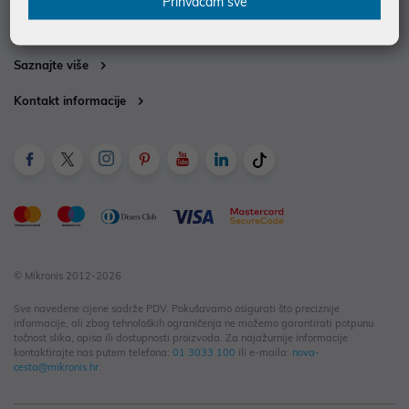
Prihvaćam sve
Informacije za kupce
Saznajte više
Kontakt informacije
© Mikronis 2012-2026
Sve navedene cijene sadrže PDV. Pokušavamo osigurati što preciznije
informacije, ali zbog tehnoloških ograničenja ne možemo garantirati potpunu
točnost slika, opisa ili dostupnosti proizvoda. Za najažurnije informacije
kontaktirajte nas putem telefona:
01 3033 100
ili e-maila:
nova-
cesta@mikronis.hr
.