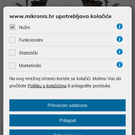
www.mikronis.hr upotrebljava kolačiće
Nužni
PLAYSEAT EVOLUTION - BLACK
PLAYSEAT EVOLUTION BLACK
ACTIFIT
RACING SUEDE
Funkcionalni
319,99 €
319,99 €
Statistički
uz
uz
Dodatnih -5%
Dodatnih -5%
PROMO KOD
PROMO KOD
Marketinški
Na ovoj mrežnoj stranici koriste se kolačići. Molimo Vas da
pročitate
Politiku o kolačićima
ili prilagodite postavke.
1
2
Prihvaćam odabrane
Prilagodi
Služba za korisnike