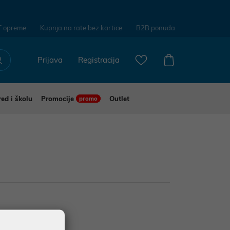
T opreme
Kupnja na rate bez kartice
B2B ponuda
Prijava
Registracija
red i školu
Promocije
Outlet
promo