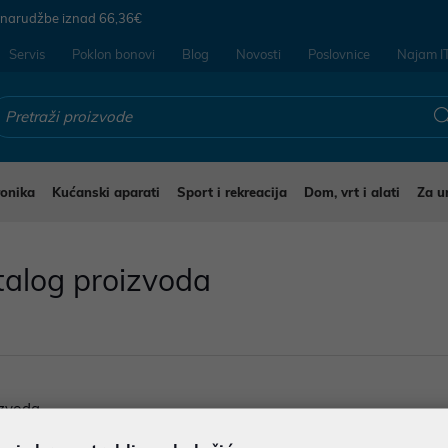
 narudžbe iznad
66,36€
Servis
Poklon bonovi
Blog
Novosti
Poslovnice
Najam I
ronika
Kućanski aparati
Sport i rekreacija
Dom, vrt i alati
Za u
talog proizvoda
zvoda