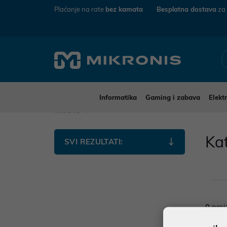
Plaćanje na rate
bez kamata
Besplatna dostava
za
Informatika
Gaming i zabava
Elekt
Mikronis
Ka
SVI REZULTATI:
0
proi