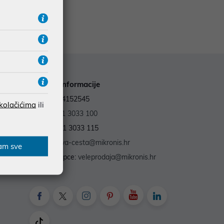
Kontakt informacije
OIB: 59964152545
 kolačićima
ili
Tel.:
+385 1 3033 100
Fax: +385 1 3033 115
E-mail:
nova-cesta@mikronis.hr
am sve
Za B2B kupce:
veleprodaja@mikronis.hr