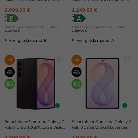
M-F971BLVCEUE
-F776BZKGEUE
2.099,00 €
1.249,00 €
*najniža cijena u prethodnih 30 dana
*najniža cijena u prethodnih 30 dana
2.199,00 €
1.299,00 €
Energetski razred: B
Energetski razred: A
-4%
-2%
Smartphone Samsung Galaxy Z
Smartphone Samsung Galaxy Z
Fold 8 Ultra 12GB/512GB Violet
Fold 8 12GB/256GB Lavender S
Shadow SM-F976BZVCEUE
M-F971BLVBEUE
2.299,00 €
1.949,00 €