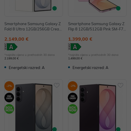
Smartphone Samsung Galaxy Z
Smartphone Samsung Galaxy Z
Fold 8 Ultra 12GB/256GB Cream
Flip 8 12GB/512GB Pink SM-F77
SM-F976BZWBEUE
6BLIHEUE
2.149,00 €
1.399,00 €
*najniža cijena u prethodnih 30 dana
*najniža cijena u prethodnih 30 dana
2.199,00 €
1.499,00 €
Energetski razred: A
Energetski razred: A
-2%
-2%