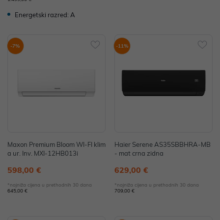
Energetski razred: A
-7%
-11%
Maxon Premium Bloom WI-FI klim
Haier Serene AS35SBBHRA-MB
a ur. Inv. MXI-12HB013i
- mat crna zidna
598,00 €
629,00 €
*najniža cijena u prethodnih 30 dana
*najniža cijena u prethodnih 30 dana
645,00 €
709,00 €