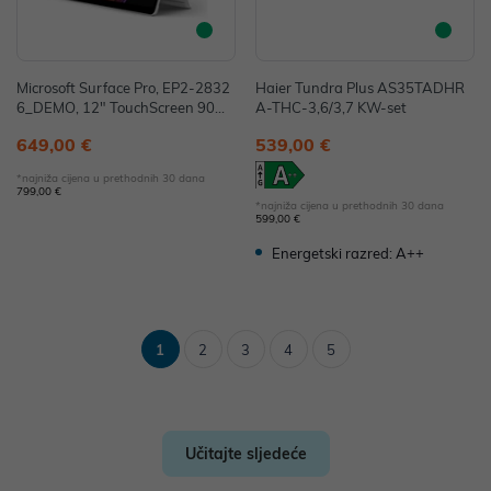
Microsoft Surface Pro, EP2-2832
Haier Tundra Plus AS35TADHR
6_DEMO, 12" TouchScreen 90H
A-THC-3,6/3,7 KW-set
z, Snapdragon X Plus, 16GB, 256
649,00 €
539,00 €
GB SSD, W11H, Sivi (bez punjač
a) - IZLOŽBENI MODEL
*najniža cijena u prethodnih 30 dana
799,00 €
*najniža cijena u prethodnih 30 dana
599,00 €
Energetski razred: A++
1
2
3
4
5
Učitajte sljedeće