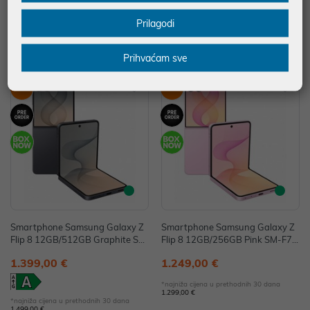
*najniža cijena u prethodnih 30 dana
*najniža cijena u prethodnih 30 dana
Prilagodi
2.399,00 €
1.999,00 €
Energetski razred: A
Energetski razred: B
Prihvaćam sve
-6%
-3%
Smartphone Samsung Galaxy Z
Smartphone Samsung Galaxy Z
Flip 8 12GB/512GB Graphite SM
Flip 8 12GB/256GB Pink SM-F77
-F776BZKHEUE
6BLIGEUE
1.399,00 €
1.249,00 €
*najniža cijena u prethodnih 30 dana
1.299,00 €
*najniža cijena u prethodnih 30 dana
1.499,00 €