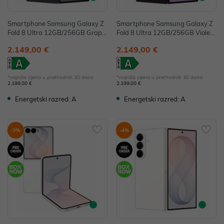
Smartphone Samsung Galaxy Z
Smartphone Samsung Galaxy Z
Fold 8 Ultra 12GB/256GB Graphi
Fold 8 Ultra 12GB/256GB Violet
te SM-F976BZKBEUE
Shadow SM-F976BZVBEUE
2.149,00 €
2.149,00 €
*najniža cijena u prethodnih 30 dana
*najniža cijena u prethodnih 30 dana
2.199,00 €
2.199,00 €
Energetski razred: A
Energetski razred: A
-3%
-4%