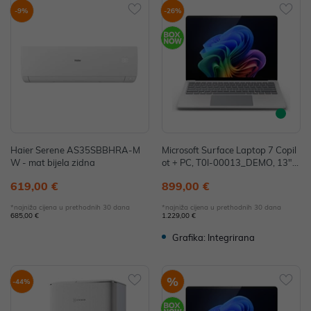
-9%
-26%
Haier Serene AS35SBBHRA-M
Microsoft Surface Laptop 7 Copil
W - mat bijela zidna
ot + PC, T0I-00013_DEMO, 13",
Snapdragon X Plus, 16GB, 256G
619,00 €
899,00 €
B, W11H, Adreno - IZLOŽBENI M
ODEL
*najniža cijena u prethodnih 30 dana
*najniža cijena u prethodnih 30 dana
685,00 €
1.229,00 €
Grafika: Integrirana
%
-44%