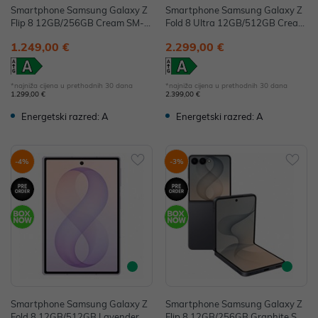
Smartphone Samsung Galaxy Z
Smartphone Samsung Galaxy Z
Flip 8 12GB/256GB Cream SM-F
Fold 8 Ultra 12GB/512GB Cream
776BZWGEUE
SM-F976BZWCEUE
1.249,00 €
2.299,00 €
*najniža cijena u prethodnih 30 dana
*najniža cijena u prethodnih 30 dana
1.299,00 €
2.399,00 €
Energetski razred: A
Energetski razred: A
-4%
-3%
Smartphone Samsung Galaxy Z
Smartphone Samsung Galaxy Z
Fold 8 12GB/512GB Lavender S
Flip 8 12GB/256GB Graphite SM