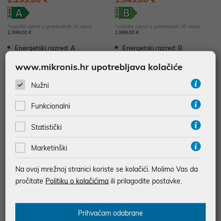
*najniža cijena u prethodnih 30 dana
*najniža cijena u prethodnih 30 dana
2.399,00 €
1.999,00 €
Energetski razred: A
Energetski razred: B
www.mikronis.hr upotrebljava kolačiće
-4%
-2%
Nužni
Funkcionalni
Statistički
Marketinški
Na ovoj mrežnoj stranici koriste se kolačići. Molimo Vas da
Smartphone Samsung Galaxy Z
Smartphone Samsung Galaxy Z
pročitate
Politiku o kolačićima
ili prilagodite postavke.
Fold 8 Ultra 12GB/512GB Graphi
Fold 8 12GB/256GB Graphite SM
te SM-F976BZKCEUE
-F971BZKBEUE
2.299,00 €
1.949,00 €
Prihvaćam odabrane