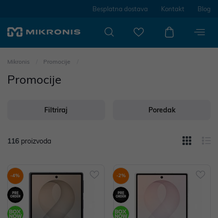
Besplatna dostava
Kontakt
Blog
Mikronis
Promocije
Promocije
Filtriraj
Poredak
116
proizvoda
-4%
-2%