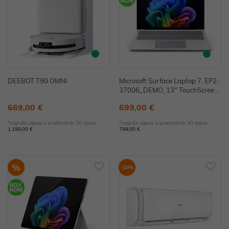
DEEBOT T90 OMNI
Microsoft Surface Laptop 7, EP2-
37006_DEMO, 13" TouchScreen,
Snapdragon X Plus, 16GB, 256G
669,00 €
699,00 €
B SSD, W11H, Sivi (bez punjača)
- IZLOŽBENI MODEL
*najniža cijena u prethodnih 30 dana
*najniža cijena u prethodnih 30 dana
1.199,00 €
799,00 €
%
-10%