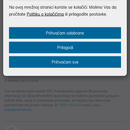
Informacije za kupce
Na ovoj mrežnoj stranici koriste se kolačići. Molimo Vas da
Saznajte više
pročitate
Politiku o kolačićima
ili prilagodite postavke.
Kontakt informacije
Prihvaćam odabrane
Prilagodi
Prihvaćam sve
© Mikronis 2012-2026
Sve navedene cijene sadrže PDV. Pokušavamo osigurati što preciznije
informacije, ali zbog tehnoloških ograničenja ne možemo garantirati potpunu
točnost slika, opisa ili dostupnosti proizvoda. Za najažurnije informacije
kontaktirajte nas putem telefona:
01 3033 100
ili e-maila:
nova-
cesta@mikronis.hr
.