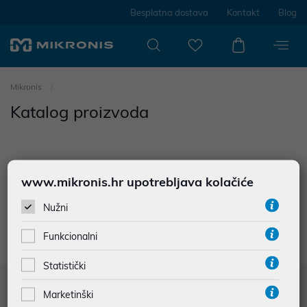
Besplatna dostava
Kontakt
Blog
Mikronis
Katalog proizvoda
www.mikronis.hr upotrebljava kolačiće
0
proizvoda
Nužni
Nisu prodađeni rezultati u kategoriji
Funkcionalni
Statistički
Služba za korisnike
Marketinški