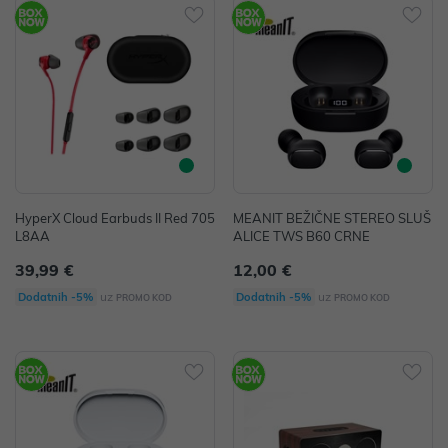
HyperX Cloud Earbuds II Red 705
MEANIT BEŽIČNE STEREO SLUŠ
L8AA
ALICE TWS B60 CRNE
39,99 €
12,00 €
uz
uz
Dodatnih -5%
Dodatnih -5%
PROMO KOD
PROMO KOD