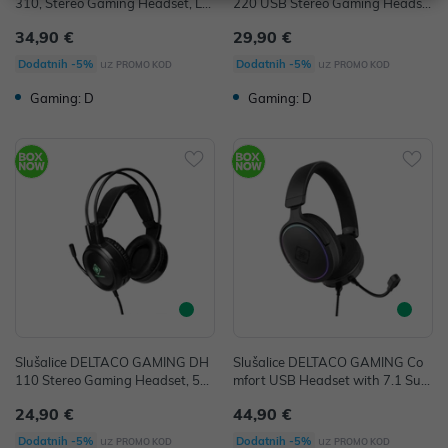
310, Stereo Gaming Headset, LE
220 USB Stereo Gaming Headse
D lights, black
t, RGB, Black
34,90 €
29,90 €
uz
uz
Dodatnih -5%
Dodatnih -5%
PROMO KOD
PROMO KOD
Gaming: D
Gaming: D
Slušalice DELTACO GAMING DH
Slušalice DELTACO GAMING Co
110 Stereo Gaming Headset, 50
mfort USB Headset with 7.1 Surr
mm drivers, LED, flexible microph
ound
24,90 €
44,90 €
one, black
uz
uz
Dodatnih -5%
Dodatnih -5%
PROMO KOD
PROMO KOD