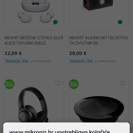
MEANIT BEŽIČNE STEREO SLUŠ
MEANIT ALARM SAT I BLUETOO
ALICE TWS B60 BIJELE
TH ZVUČNIK B5
12,00 €
29,00 €
uz
uz
Dodatnih -5%
Dodatnih -5%
PROMO KOD
PROMO KOD
www.mikronis.hr upotrebljava kolačiće