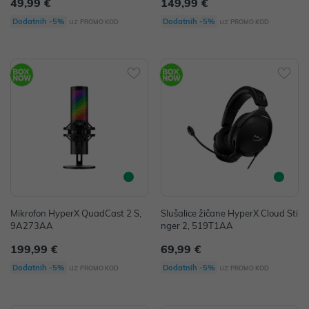
49,99 €
149,99 €
uz
uz
Dodatnih -5%
Dodatnih -5%
PROMO KOD
PROMO KOD
Mikrofon HyperX QuadCast 2 S,
Slušalice žičane HyperX Cloud Sti
9A273AA
nger 2, 519T1AA
199,99 €
69,99 €
uz
uz
Dodatnih -5%
Dodatnih -5%
PROMO KOD
PROMO KOD