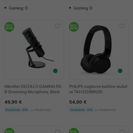
Gaming: D
Gaming: D
Mikrofon DELTACO GAMING RG
PHILIPS naglavne bežične slušali
B Streaming Microphone, Black
ce TAH3209BK/00
49,90 €
54,00 €
uz
uz
Dodatnih -5%
Dodatnih -5%
PROMO KOD
PROMO KOD