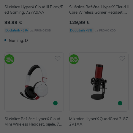
Slušalice HyperX Cloud III Black/R
Slušalice Bežične, HyperX Cloud II
ed Gaming, 727A9AA
Core Wireless Gamer Headset, 6
Y2G8AA
99,99 €
129,99 €
uz
uz
Dodatnih -5%
Dodatnih -5%
PROMO KOD
PROMO KOD
Gaming: D
Slušalice Bežične HyperX Cloud
Mikrofon HyperX QuadCast 2, 87
Mini Wireless Headset, bijele, 7G
2V1AA
8F2AA