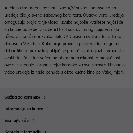
Audio-video uređaji poznatiji kao A/V sustavi odnose se na
uređaje čija je svrha zabavnog karaktera. Ovakva vrste uređaja
omogućuju projiciranje videa i zvuka najbolje kvalitete najčešće
za kućne potrebe. Glazbeni HI-FI sustavi omogućuju Vam da
uživate u snažnom zvuku, dok DVD playeri svaku sliku iz filma
donose u Vaš dom. Kako bolje provesti poslijepodne nego uz
dobar filmski prikaz koji uključuje prateći zvuk i glazbu vrhunske
kvalitete. Za ljetne večeri na otvorenom iskoristite mogućnosti
ovakvih uređaja i organizirajte karaoke za sve uzraste. Uz audio-
video uređaje iz naše ponude složite kućno kino po Vašoj mjeri.
Služba za korisnike
Informacije za kupce
Saznajte više
Kontakt informacije