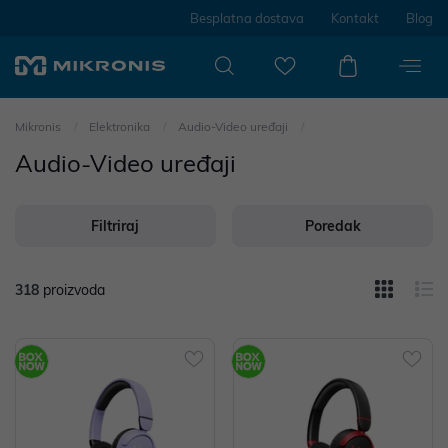
Besplatna dostava
Kontakt
Blog
Mikronis
Elektronika
Audio-Video uređaji
Audio-Video uređaji
Filtriraj
Poredak
318
proizvoda