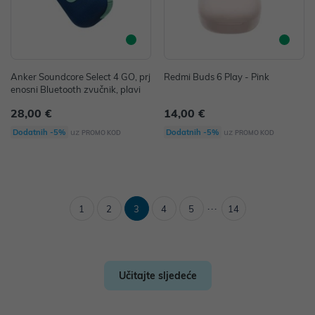
Anker Soundcore Select 4 GO, prj
Redmi Buds 6 Play - Pink
enosni Bluetooth zvučnik, plavi
28,00 €
14,00 €
uz
uz
Dodatnih -5%
Dodatnih -5%
PROMO KOD
PROMO KOD
...
1
2
3
4
5
14
Učitajte sljedeće