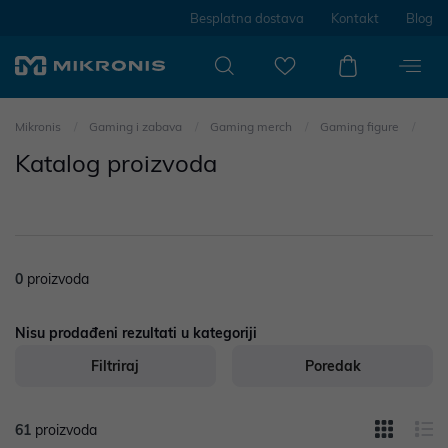
Besplatna dostava
Kontakt
Blog
Mikronis
Gaming i zabava
Gaming merch
Gaming figure
Katalog proizvoda
0
proizvoda
Nisu prodađeni rezultati u kategoriji
Filtriraj
Poredak
61
proizvoda