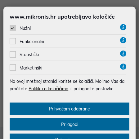
www.mikronis.hr upotrebljava kolačiće
2
3
Nužni
Funkcionalni
Statistički
Gaming figurice savršen su dodatak za svakog ljubitelja
Marketinški
videoigara i kolekcionara. U ovoj kategoriji možete pronaći
Na ovoj mrežnoj stranici koriste se kolačići. Molimo Vas da
figurice najpoznatijih likova iz popularnih filmova, serija i
pročitate
Politiku o kolačićima
ili prilagodite postavke.
videoigara, uključujući heroje, zlikovce i ikonične figure koje su
obilježile pop kulturu. Bilo da želite obogatiti svoju kolekciju ili
tražite savršen poklon za strastvenog gamera, ovdje ćete pronaći
Prihvaćam odabrane
visokokvalitetne figurice.
Prilagodi
Služba za korisnike