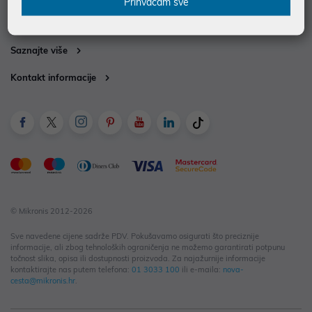
Prihvaćam sve
Informacije za kupce
Saznajte više
Kontakt informacije
© Mikronis 2012-2026
Sve navedene cijene sadrže PDV. Pokušavamo osigurati što preciznije
informacije, ali zbog tehnoloških ograničenja ne možemo garantirati potpunu
točnost slika, opisa ili dostupnosti proizvoda. Za najažurnije informacije
kontaktirajte nas putem telefona:
01 3033 100
ili e-maila:
nova-
cesta@mikronis.hr
.