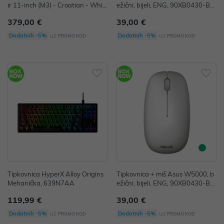
ir 11-inch (M3) - Croatian - Whit
ežični, bijeli, ENG, 90XB0430-BK
e
M420
379,00 €
39,00 €
uz
uz
Dodatnih -5%
Dodatnih -5%
PROMO KOD
PROMO KOD
Tipkovnica HyperX Alloy Origins
Tipkovnica + miš Asus W5000, b
Mehanička, 639N7AA
ežični, bijeli, ENG, 90XB0430-BK
M3A0
119,99 €
39,00 €
uz
uz
Dodatnih -5%
Dodatnih -5%
PROMO KOD
PROMO KOD