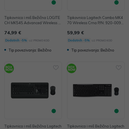
Tipkovnica i miš Bežična LOGITE
Tipkovnica Logitech Combo MK4
CH MK545 Advanced Wireless K
70 Wireless Crna P/N: 920-0092
eyboard and Mouse crna P/N: 92
64
74,99 €
59,99 €
0-008923
uz
uz
Dodatnih -5%
Dodatnih -5%
PROMO KOD
PROMO KOD
Tip povezivanja: Bežično
Tip povezivanja: Bežično
Tipkovnica i miš Bežična Logitech
Tipkovnica i miš Bežična Logitech