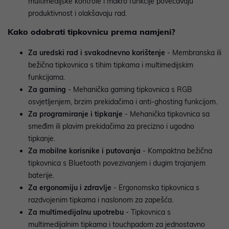
multimedijske kontrole i makro funkcije povećavaju
produktivnost i olakšavaju rad.
Kako odabrati tipkovnicu prema namjeni?
Za uredski rad i svakodnevno korištenje
- Membranska ili
bežična tipkovnica s tihim tipkama i multimedijskim
funkcijama.
Za gaming
- Mehanička gaming tipkovnica s RGB
osvjetljenjem, brzim prekidačima i anti-ghosting funkcijom.
Za programiranje i tipkanje
- Mehanička tipkovnica sa
smeđim ili plavim prekidačima za precizno i ugodno
tipkanje.
Za mobilne korisnike i putovanja
- Kompaktna bežična
tipkovnica s Bluetooth povezivanjem i dugim trajanjem
baterije.
Za ergonomiju i zdravlje
- Ergonomska tipkovnica s
razdvojenim tipkama i naslonom za zapešća.
Za multimedijalnu upotrebu
- Tipkovnica s
multimedijalnim tipkama i touchpadom za jednostavno