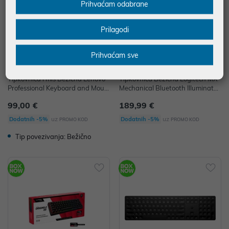
Prihvaćam odabrane
Prilagodi
Prihvaćam sve
Tipkovnica i miš Bežična Lenovo
Tipkovnica Bežična Logitech MX
Professional Keyboard and Mous
Mechanical Bluetooth Illuminated
e crna P/N: 4X30H56802
Keyboard - GRAPHITE
99,00 €
189,99 €
uz
uz
Dodatnih -5%
Dodatnih -5%
PROMO KOD
PROMO KOD
Tip povezivanja: Bežično