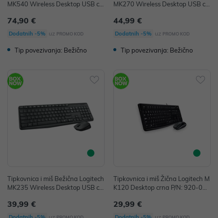
MK540 Wireless Desktop USB cr
MK270 Wireless Desktop USB cr
na P/N: 920-008692
na P/N: 920-004532
74,90 €
44,99 €
uz
uz
Dodatnih -5%
Dodatnih -5%
PROMO KOD
PROMO KOD
Tip povezivanja: Bežično
Tip povezivanja: Bežično
Tipkovnica i miš Bežična Logitech
Tipkovnica i miš Žična Logitech M
MK235 Wireless Desktop USB cr
K120 Desktop crna P/N: 920-002
na P/N: 920-008031
549
39,99 €
29,99 €
uz
uz
Dodatnih -5%
Dodatnih -5%
PROMO KOD
PROMO KOD