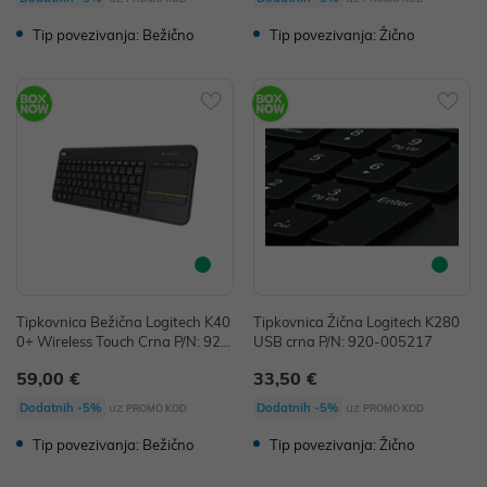
Tip povezivanja: Bežično
Tip povezivanja: Žično
Tipkovnica Bežična Logitech K40
Tipkovnica Žična Logitech K280
0+ Wireless Touch Crna P/N: 920
USB crna P/N: 920-005217
-008385
59,00 €
33,50 €
uz
uz
Dodatnih -5%
Dodatnih -5%
PROMO KOD
PROMO KOD
Tip povezivanja: Bežično
Tip povezivanja: Žično