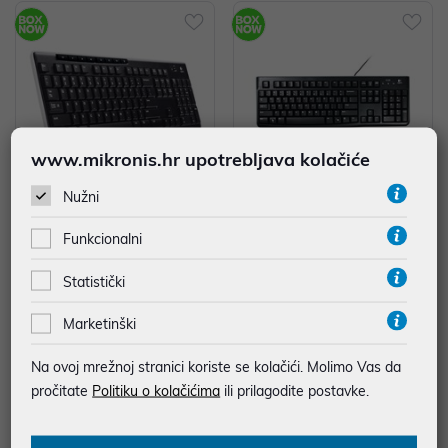
www.mikronis.hr upotrebljava kolačiće
Nužni
Tipkovnica Bežična Logitech K27
Tipkovnica Žična Logitech K120
Funkcionalni
0 Crna PN: 920-003738
USB OEM crna P/N: 920-002642
42,00 €
15,90 €
Statistički
uz
uz
Dodatnih -5%
Dodatnih -5%
PROMO KOD
PROMO KOD
Marketinški
Tip povezivanja: Bežično
Tip povezivanja: Žično
Na ovoj mrežnoj stranici koriste se kolačići. Molimo Vas da
pročitate
Politiku o kolačićima
ili prilagodite postavke.