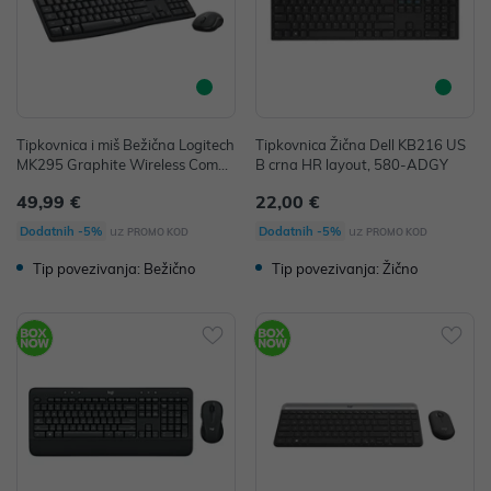
Tipkovnica i miš Bežična Logitech
Tipkovnica Žična Dell KB216 US
MK295 Graphite Wireless Combo
B crna HR layout, 580-ADGY
crna P/N: 920-009809
49,99 €
22,00 €
uz
uz
Dodatnih -5%
Dodatnih -5%
PROMO KOD
PROMO KOD
Tip povezivanja: Bežično
Tip povezivanja: Žično