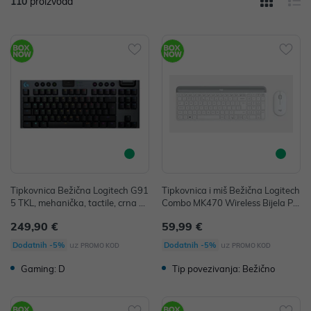
110
proizvoda
Tipkovnica Bežična Logitech G91
Tipkovnica i miš Bežična Logitech
5 TKL, mehanička, tactile, crna P/
Combo MK470 Wireless Bijela P/
N: 920-009503
N: 920-009205
249,90 €
59,99 €
uz
uz
Dodatnih -5%
Dodatnih -5%
PROMO KOD
PROMO KOD
Gaming: D
Tip povezivanja: Bežično