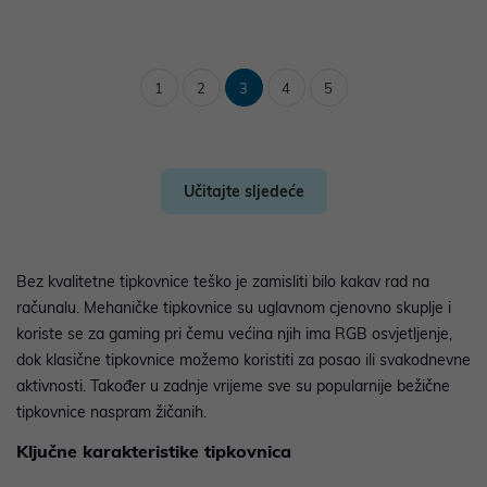
1
2
3
4
5
Učitajte sljedeće
Bez kvalitetne tipkovnice teško je zamisliti bilo kakav rad na
računalu. Mehaničke tipkovnice su uglavnom cjenovno skuplje i
koriste se za gaming pri čemu većina njih ima RGB osvjetljenje,
dok klasične tipkovnice možemo koristiti za posao ili svakodnevne
aktivnosti. Također u zadnje vrijeme sve su popularnije bežične
tipkovnice naspram žičanih.
Ključne karakteristike tipkovnica