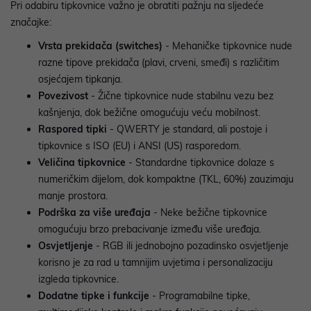
Pri odabiru tipkovnice važno je obratiti pažnju na sljedeće
značajke:
Vrsta prekidača (switches)
- Mehaničke tipkovnice nude
razne tipove prekidača (plavi, crveni, smeđi) s različitim
osjećajem tipkanja.
Povezivost
- Žične tipkovnice nude stabilnu vezu bez
kašnjenja, dok bežične omogućuju veću mobilnost.
Raspored tipki
- QWERTY je standard, ali postoje i
tipkovnice s ISO (EU) i ANSI (US) rasporedom.
Veličina tipkovnice
- Standardne tipkovnice dolaze s
numeričkim dijelom, dok kompaktne (TKL, 60%) zauzimaju
manje prostora.
Podrška za više uređaja
- Neke bežične tipkovnice
omogućuju brzo prebacivanje između više uređaja.
Osvjetljenje
- RGB ili jednobojno pozadinsko osvjetljenje
korisno je za rad u tamnijim uvjetima i personalizaciju
izgleda tipkovnice.
Dodatne tipke i funkcije
- Programabilne tipke,