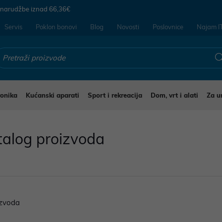
 narudžbe iznad
66,36€
Servis
Poklon bonovi
Blog
Novosti
Poslovnice
Najam I
ronika
Kućanski aparati
Sport i rekreacija
Dom, vrt i alati
Za u
talog proizvoda
zvoda