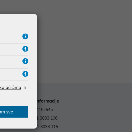
 kolačićima
ili
Kontakt informacije
OIB: 59964152545
am sve
Tel.:
+385 1 3033 100
Fax: +385 1 3033 115