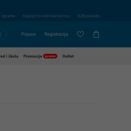
T opreme
Kupnja na rate bez kartice
B2B ponuda
Prijava
Registracija
red i školu
Promocije
Outlet
promo