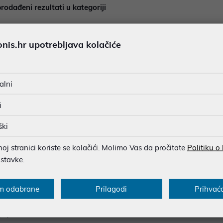
rodađeni rezultati u kategoriji
is.hr upotrebljava kolačiće
alni
i
ški
j stranici koriste se kolačići. Molimo Vas da pročitate
Politiku o
ostavke.
cije za kupce
Saznajte više
onovi
Blog
m odabrane
Prilagodi
Prihvać
sukladnosti
O nama
popusta
Poslovnice