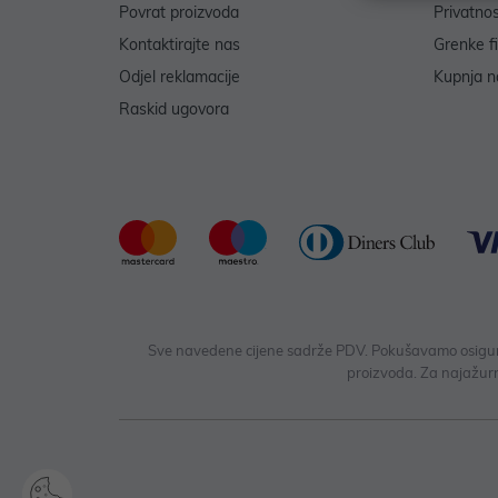
Povrat proizvoda
Privatno
Kontaktirajte nas
Grenke f
Odjel reklamacije
Kupnja na
Raskid ugovora
Sve navedene cijene sadrže PDV. Pokušavamo osigurati
proizvoda. Za najažurn