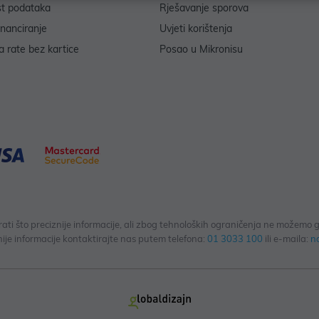
st podataka
Rješavanje sporova
inanciranje
Uvjeti korištenja
 rate bez kartice
Posao u Mikronisu
 što preciznije informacije, ali zbog tehnoloških ograničenja ne možemo gar
ije informacije kontaktirajte nas putem telefona:
01 3033 100
ili e-maila:
n