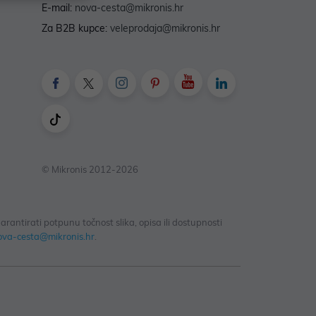
E-mail:
nova-cesta@mikronis.hr
Za B2B kupce:
veleprodaja@mikronis.hr
© Mikronis 2012-2026
antirati potpunu točnost slika, opisa ili dostupnosti
ova-cesta@mikronis.hr
.