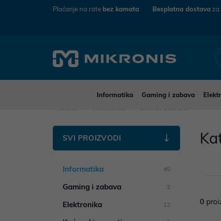
Plaćanje na rate
bez kamata
Besplatna dostava
za
Informatika
Gaming i zabava
Elekt
Mikronis
Informatika
Stolna računala
Ka
SVI PROIZVODI
Informatika
45
Gaming i zabava
2
0
proi
Elektronika
12