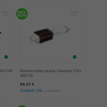
33F0 CUR
Rowenta četka za kosu Volumizer CF61
35F0 3D
68,33 €
Dodatnih -5%
uz
PROMO KOD