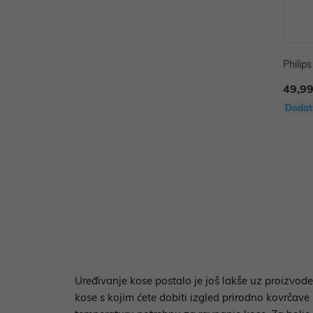
Philip
49,99
Dodat
Uređivanje kose postalo je još lakše uz proizvode
kose s kojim ćete dobiti izgled prirodno kovrčave