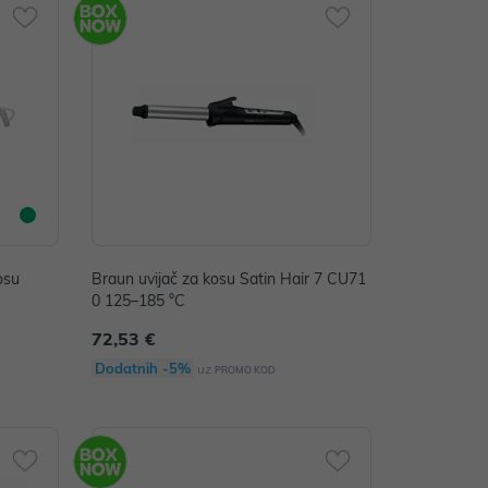
osu
Braun uvijač za kosu Satin Hair 7 CU71
0 125–185 °C
72,53 €
Dodatnih -5%
uz
PROMO KOD