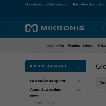
Plaćanje na rate
bez kamata
Besplatna dostava
za
Informatika
Gaming i zabava
Elekt
Mikronis
Kućanski aparati
Aparati za osobnu n
Gla
KUĆANSKI APARATI
Mali kućanski aparati
943
Bra
Aparati za osobnu
366
njegu
Osobne Vage
4