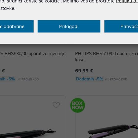
j stranici koriste se kolačići. Molimo Vas da pročitate
Politiku o
ostavke.
m odabrane
Prilagodi
Prihvać
S BHS530/00 aparat za ravnanje
PHILIPS BHS510/00 aparat za 
kose
 €
69,99 €
nih -5%
Dodatnih -5%
uz
uz
PROMO KOD
PROMO KOD