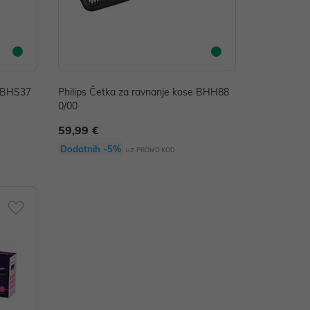
e BHS37
Philips Četka za ravnanje kose BHH88
0/00
59,99 €
Dodatnih -5%
uz
PROMO KOD