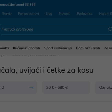
 narudžbe iznad
66,36€
Servis
Poklon bonovi
Blog
Novosti
Poslovnice
Najam I
ronika
Kućanski aparati
Sport i rekreacija
Dom, vrt i alati
Za u
jegu
Glačala uvijači i četke za kosu
čala, uvijači i četke za kosu
nd
20 € - 680 €
Oznak