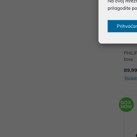
Na ovoj mrežno
prilagodite p
Prihvaća
PHILIP
kose
89,99
Dodat