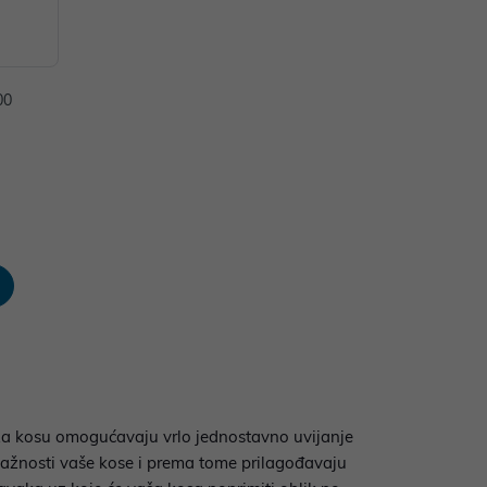
00
i za kosu omogućavaju vrlo jednostavno uvijanje
 vlažnosti vaše kose i prema tome prilagođavaju