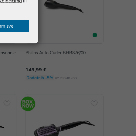
 kolačićima
ili
am sve
ravnanje
Philips Auto Curler BHB876/00
149,99 €
Dodatnih -5%
uz
PROMO KOD