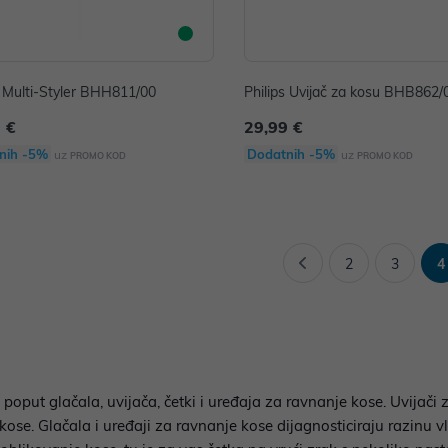
s Multi-Styler BHH811/00
Philips Uvijač za kosu BHB862/
 €
29,99 €
nih -5%
Dodatnih -5%
uz
uz
PROMO KOD
PROMO KOD
2
3
4
 poput glačala, uvijača, četki i uređaja za ravnanje kose. Uvijač
 kose. Glačala i uređaji za ravnanje kose dijagnosticiraju razinu