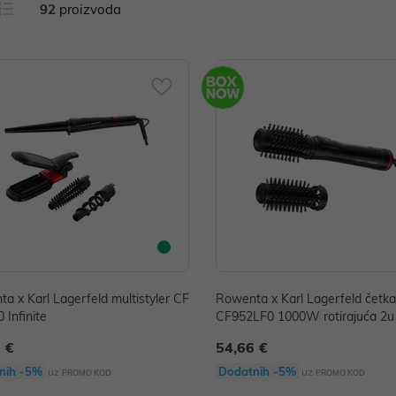
92
proizvoda
a x Karl Lagerfeld multistyler CF
Rowenta x Karl Lagerfeld četka
 Infinite
CF952LF0 1000W rotirajuća 2u
 €
54,66 €
nih -5%
Dodatnih -5%
uz
uz
PROMO KOD
PROMO KOD