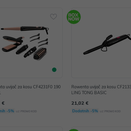
a uvijač za kosu CF4231F0 190
Rowenta uvijač za kosu CF21
1
LING TONG BASIC
 €
21,02 €
nih -5%
Dodatnih -5%
uz
uz
PROMO KOD
PROMO KOD