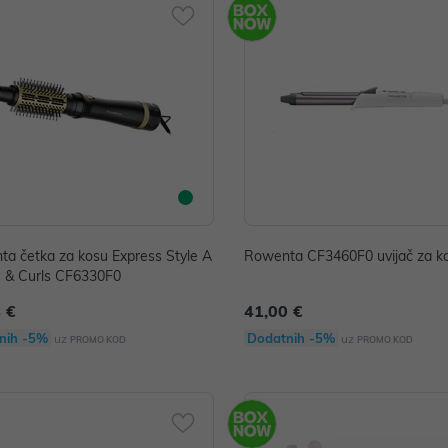
a četka za kosu Express Style A
Rowenta CF3460F0 uvijač za k
le & Curls CF6330F0
 €
41,00 €
nih -5%
Dodatnih -5%
uz
uz
PROMO KOD
PROMO KOD