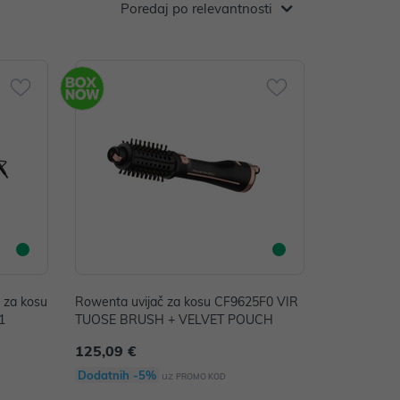
Poredaj po relevantnosti
 za kosu
Rowenta uvijač za kosu CF9625F0 VIR
1
TUOSE BRUSH + VELVET POUCH
125,09 €
Dodatnih -5%
uz
PROMO KOD