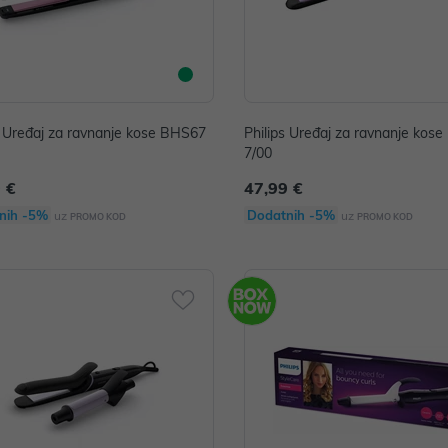
s Uređaj za ravnanje kose BHS67
Philips Uređaj za ravnanje kos
7/00
 €
47,99 €
nih -5%
Dodatnih -5%
uz
uz
PROMO KOD
PROMO KOD