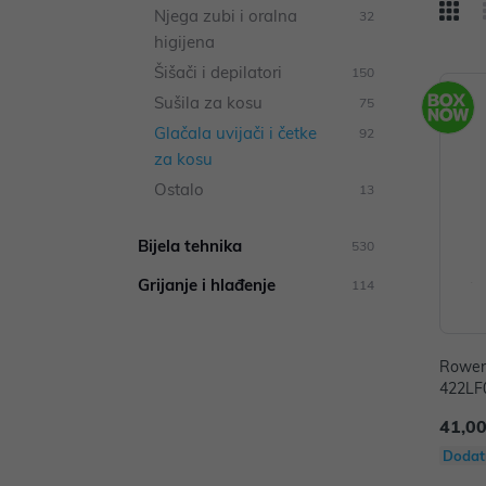
Njega zubi i oralna
32
higijena
Šišači i depilatori
150
Sušila za kosu
75
Glačala uvijači i četke
92
za kosu
Ostalo
13
Bijela tehnika
530
Grijanje i hlađenje
114
Rowent
422LF0
41,00
Dodat