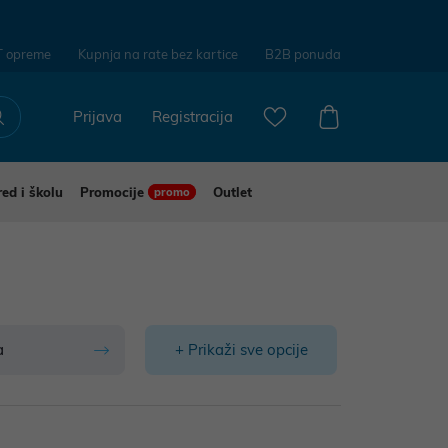
T opreme
Kupnja na rate bez kartice
B2B ponuda
Prijava
Registracija
red i školu
Promocije
Outlet
promo
a
+ Prikaži sve opcije