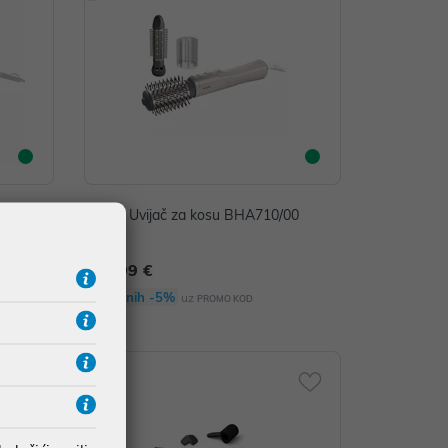
ovanje k
Philips Uvijač za kosu BHA710/00
101,99 €
Dodatnih -5%
uz
PROMO KOD