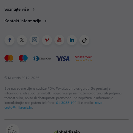
Saznajte više
Kontakt informacije
© Mikronis 2012-2026
Sve navedene cijene sadrže PDV. Pokušavamo osigurati što preciznije
informacije, ali zbog tehnoloških ograničenja ne možemo garantirati potpunu
točnost slika, opisa ili dostupnosti proizvoda. Za najažurnije informacije
kontaktirajte nas putem telefona:
01 3033 100
ili e-maila:
nova-
cesta@mikronis.hr
.