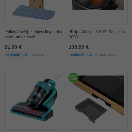
Philips OneUp zamjenski podni b
Philips Airfryer NA322/00 serija
risači, single pack
3000
21,99 €
139,99 €
uz
uz
Dodatnih -5%
Dodatnih -5%
PROMO KOD
PROMO KOD