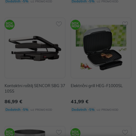
uz
uz
Dodatnih -5%
Dodatnih -5%
PROMO KOD
PROMO KOD
Kontaktni roštilj SENCOR SBG 37
Električni grill HEG-F1000SL
10SS
86,99 €
41,99 €
uz
uz
Dodatnih -5%
Dodatnih -5%
PROMO KOD
PROMO KOD