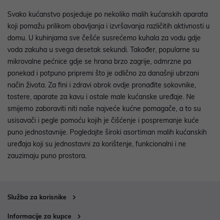
Svako kućanstvo posjeduje po nekoliko malih kućanskih aparata
koji pomažu prilikom obavljanja i izvršavanja različitih aktivnosti u
domu. U kuhinjama sve češće susrećemo kuhala za vodu gdje
voda zakuha u svega desetak sekundi. Također, popularne su
mikrovalne pećnice gdje se hrana brzo zagrije, odmrzne pa
ponekad i potpuno pripremi što je odlično za današnji ubrzani
način života. Za fini i zdravi obrok ovdje pronađite sokovnike,
tostere, aparate za kavu i ostale male kućanske uređaje. Ne
smijemo zaboraviti niti naše najveće kućne pomagače, a to su
usisavači i pegle pomoću kojih je čišćenje i pospremanje kuće
puno jednostavnije. Pogledajte široki asortiman malih kućanskih
uređaja koji su jednostavni za korištenje, funkcionalni i ne
zauzimaju puno prostora.
Služba za korisnike
Informacije za kupce