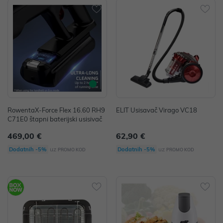
RowentaX-Force Flex 16.60 RH9
ELIT Usisavač Virago VC18
C71E0 štapni baterijski usisivač
469,00 €
62,90 €
uz
uz
Dodatnih -5%
Dodatnih -5%
PROMO KOD
PROMO KOD