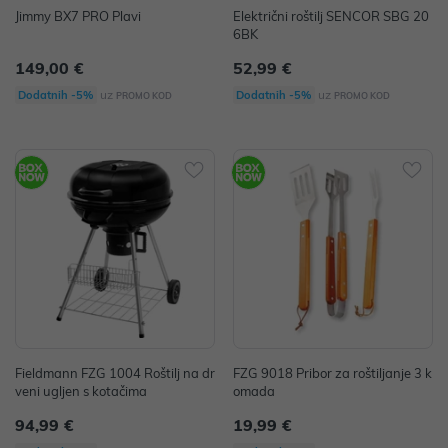
Jimmy BX7 PRO Plavi
Električni roštilj SENCOR SBG 20
6BK
149,00 €
52,99 €
uz
uz
Dodatnih -5%
Dodatnih -5%
PROMO KOD
PROMO KOD
Fieldmann FZG 1004 Roštilj na dr
FZG 9018 Pribor za roštiljanje 3 k
veni ugljen s kotačima
omada
94,99 €
19,99 €