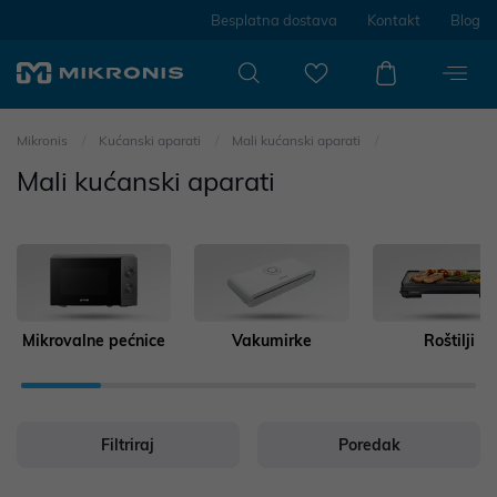
Besplatna dostava
Kontakt
Blog
Mikronis
Kućanski aparati
Mali kućanski aparati
Mali kućanski aparati
Mikrovalne pećnice
Vakumirke
Roštilji
Filtriraj
Poredak