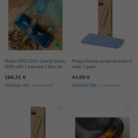
Philips XV5113/01 OneUp Series
Philips OneUp zamjenski podni b
5000 with 1 pad and 1 floor clea
risači, 2 pack
ner
166,31 €
43,99 €
uz
uz
Dodatnih -5%
Dodatnih -5%
PROMO KOD
PROMO KOD