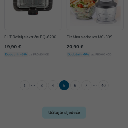
ELIT Roštilj električni BQ-6200
Elit Mini sjeckalica MC-30S
19,90 €
20,90 €
uz
uz
Dodatnih -5%
Dodatnih -5%
PROMO KOD
PROMO KOD
...
...
1
3
4
5
6
7
40
Učitajte sljedeće