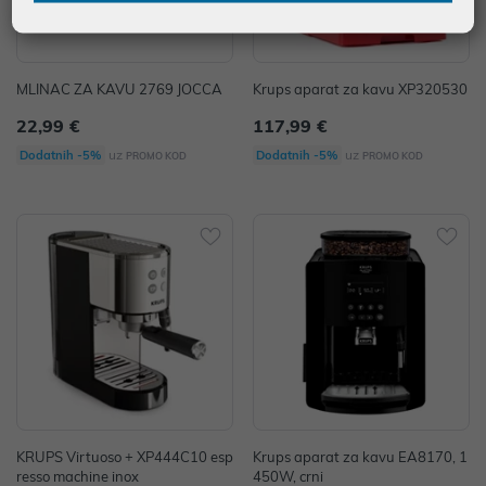
MLINAC ZA KAVU 2769 JOCCA
Krups aparat za kavu XP320530
22,99 €
117,99 €
uz
uz
Dodatnih -5%
Dodatnih -5%
PROMO KOD
PROMO KOD
KRUPS Virtuoso + XP444C10 esp
Krups aparat za kavu EA8170, 1
resso machine inox
450W, crni