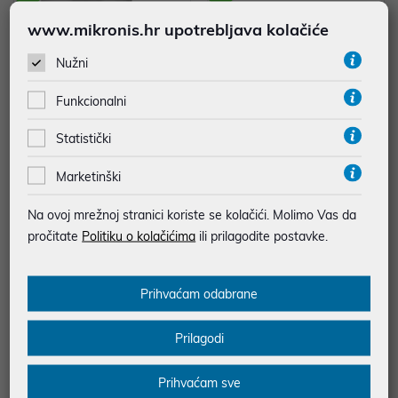
www.mikronis.hr upotrebljava kolačiće
Nužni
Funkcionalni
Statistički
FZG 9000-UE Dimnjak
Električni grill HEG-F20002P
Marketinški
23,99 €
65,99 €
Na ovoj mrežnoj stranici koriste se kolačići. Molimo Vas da
uz
uz
Dodatnih -5%
Dodatnih -5%
PROMO KOD
PROMO KOD
pročitate
Politiku o kolačićima
ili prilagodite postavke.
Prihvaćam odabrane
Prilagodi
Prihvaćam sve