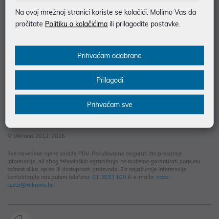
Informacije za kupce
Na ovoj mrežnoj stranici koriste se kolačići. Molimo Vas da
Saznajte više
pročitate
Politiku o kolačićima
ili prilagodite postavke.
Kontakt informacije
Prihvaćam odabrane
Prilagodi
Prihvaćam sve
© Mikronis 2012-2026
Sve navedene cijene sadrže PDV. Pokušavamo osigurati što preciznije
informacije, ali zbog tehnoloških ograničenja ne možemo garantirati potpunu
točnost slika, opisa ili dostupnosti proizvoda. Za najažurnije informacije
kontaktirajte nas putem telefona:
01 3033 100
ili e-maila:
nova-
cesta@mikronis.hr
.