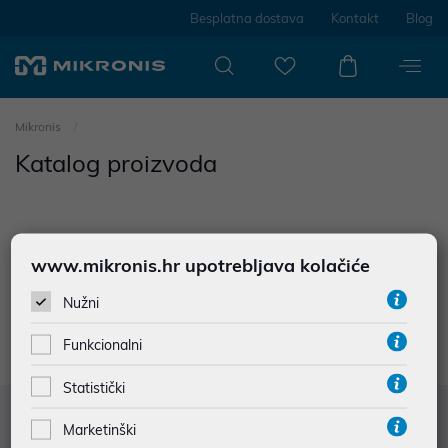
Besplatna dostava
Kontakt
Blog
Mikronis
Katalog proizvoda
www.mikronis.hr upotrebljava kolačiće
0
proizvoda
Nužni
Nisu prodađeni rezultati u kategoriji
Funkcionalni
Statistički
Služba za korisnike
Marketinški