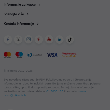
Informacije za kupce
Saznajte više
Kontakt informacije
© Mikronis 2012-2026
Sve navedene cijene sadrže PDV. Pokušavamo osigurati što preciznije
informacije, ali zbog tehnoloških ograničenja ne možemo garantirati potpunu
točnost slika, opisa ili dostupnosti proizvoda. Za najažurnije informacije
kontaktirajte nas putem telefona:
01 3033 100
ili e-maila:
nova-
cesta@mikronis.hr
.