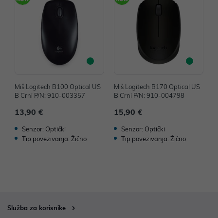
Miš Logitech B100 Optical US
Miš Logitech B170 Optical US
M
B Crni P/N: 910-003357
B Crni P/N: 910-004798
B
13,90 €
15,90 €
1
Senzor: Optički
Senzor: Optički
Tip povezivanja: Žično
Tip povezivanja: Žično
Služba za korisnike