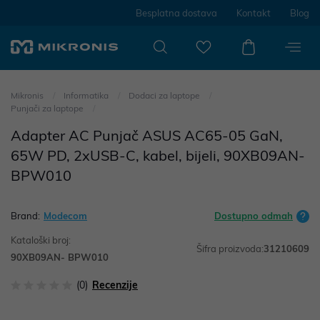
Besplatna dostava
Kontakt
Blog
Mikronis
Informatika
Dodaci za laptope
Punjači za laptope
Adapter AC Punjač ASUS AC65-05 GaN,
65W PD, 2xUSB-C, kabel, bijeli, 90XB09AN-
BPW010
Brand:
Modecom
Dostupno odmah
Kataloški broj:
Šifra proizvoda:
31210609
90XB09AN- BPW010
(0)
Recenzije