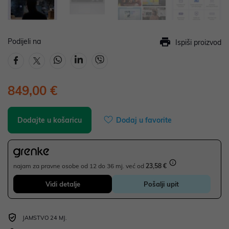
Podijeli na
Ispiši proizvod
849,00 €
Dodajte u košaricu
Dodaj u favorite
najam za pravne osobe od 12 do 36 mj. već od
23,58 €
Vidi detalje
Pošalji upit
JAMSTVO 24 MJ.