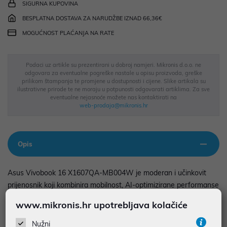
SIGURNA KUPOVINA
BESPLATNA DOSTAVA ZA NARUDŽBE IZNAD 66,36€
MOGUĆNOST PLAĆANJA NA RATE
Podaci uz artikle su prezentirani u dobroj namjeri. Mikronis d.o.o. ne
odgovara za eventualne pogreške nastale u opisu proizvoda, greške
prilikom štampanja te promjene u dostupnosti i cijene. Slike artikala su
ilustrativne prirode te ne moraju u potpunosti odgovarati artiklima. Za sve
eventualne nejasnoće možete nas kontaktirati na
web-prodaja@mikronis.hr
Opis
Asus Vivobook 16 X1607QA-MB004W je moderan i učinkovit
prijenosnik koji kombinira mobilnost, AI-optimizirane performanse
i dugotrajnu autonomiju. Pokreće ga Snapdragon X X1 26 100
www.mikronis.hr upotrebljava kolačiće
procesor s naprednim Hexagon NPU-om (do 45 TOPS), uz 16GB
LPDDR5X RAM-a i 1TB PCIe 4.0 SSD, što osigurava brzo
Nužni