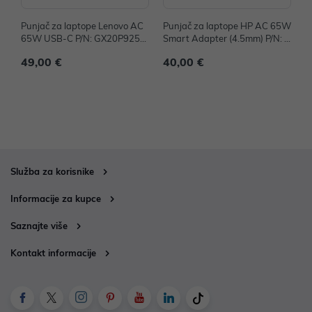
Punjač za laptope Lenovo AC
Punjač za laptope HP AC 65W
D
65W USB-C P/N: GX20P9252
Smart Adapter (4.5mm) P/N: H
P
9
6Y89AA
W
49,00 €
40,00 €
3
Služba za korisnike
Informacije za kupce
Saznajte više
Kontakt informacije