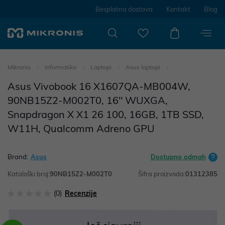
Besplatna dostava
Kontakt
Blog
Mikronis
Informatika
Laptopi
Asus laptopi
Asus Vivobook 16 X1607QA-MB004W,
90NB15Z2-M002T0, 16" WUXGA,
Snapdragon X X1 26 100, 16GB, 1TB SSD,
W11H, Qualcomm Adreno GPU
Brand:
Asus
Dostupno odmah
Kataloški broj:
90NB15Z2-M002T0
Šifra proizvoda:
01312385
(0)
Recenzije