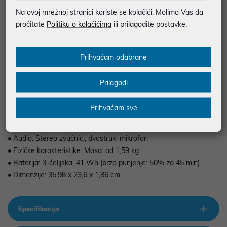
Dostupan slobodan utor za nadogradnju
Na ovoj mrežnoj stranici koriste se kolačići. Molimo Vas da
• Pohrana: 512 GB PCIe® NVMe™ SSD
pročitate
Politiku o kolačićima
ili prilagodite postavke.
• Grafika: Integrirana Intel® Graphics
• Operativni sustav: Windows 11 Home
• Priključci: 1x USB Type-C® (10 Gb/s, napajanje, DisplayPort™
Prihvaćam odabrane
1.4), 2x USB Type-A (5 Gb/s), 1x HDMI 1.4b, 1x Audio jack
(slušalice/mikrofon),
Prilagodi
• Bežična veza: Wi-Fi 6 i Bluetooth® 5.4
• Kamera: HD 720p s tehnologijom smanjenja šuma
Prihvaćam sve
• Tipkovnica: Pune veličine s numeričkim dijelom, otporna na
polijevanje
• Audio: Stereo zvučnici, dvostruki mikrofon
• Fizičke karakteristike: Masa: od 1,59 kg
• Baterija: 3-ćelijska, 41 Wh (brzo punjenje: 50% za 45 min)
• Dimenzije: 35,98 x 23,6 x 1,86 cm
Specifikacija