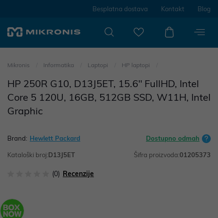
Besplatna dostava
Kontakt
Blog
Mikronis
Informatika
Laptopi
HP laptopi
HP 250R G10, D13J5ET, 15.6" FullHD, Intel
Core 5 120U, 16GB, 512GB SSD, W11H, Intel
Graphic
Brand:
Hewlett Packard
Dostupno odmah
Kataloški broj:
D13J5ET
Šifra proizvoda:
01205373
(0)
Recenzije