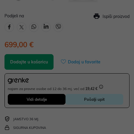
Podijeli na
Ispiši proizvod
699,00 €
Dodajte u košaricu
Dodaj u favorite
najam za pravne osobe od 12 do 36 mj. već od
19,42 €
Vidi detalje
Pošalji upit
JAMSTVO 36 MJ.
SIGURNA KUPOVINA