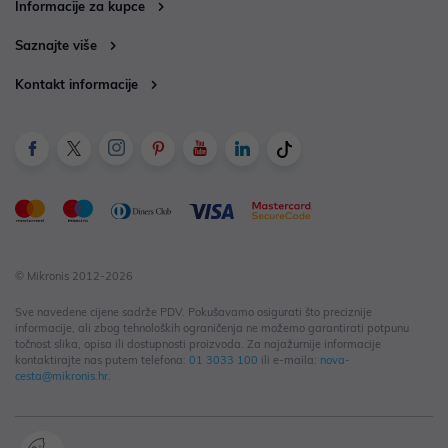
Informacije za kupce
Saznajte više
Kontakt informacije
© Mikronis 2012-2026
Sve navedene cijene sadrže PDV. Pokušavamo osigurati što preciznije
informacije, ali zbog tehnoloških ograničenja ne možemo garantirati potpunu
točnost slika, opisa ili dostupnosti proizvoda. Za najažurnije informacije
kontaktirajte nas putem telefona:
01 3033 100
ili e-maila:
nova-
cesta@mikronis.hr
.