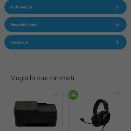
Multimedija
Raspoloživost
Recenzije
Moglo bi vas zanimati