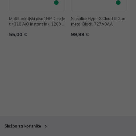
Multifunkcijski pisač HP DeskJe
Slušalice HyperX Cloud III Gun
T
t 4310 AiO Instant Ink, 1200 x
metal Black, 727A8AA
3
1200 dpi, 8.5 str/min, USB, Wi
m
55,00 €
99,99 €
4
Fi, A24HPB
Služba za korisnike