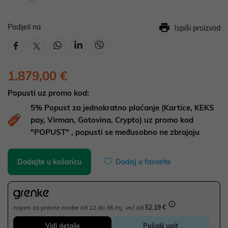
Podijeli na
Ispiši proizvod
1.879,00 €
Popusti uz promo kod:
5%
Popust za jednokratno plaćanje (Kartice, KEKS
pay, Virman, Gotovina, Crypto) uz promo kod
"POPUST" , popusti se međusobno ne zbrajaju
Dodajte u košaricu
Dodaj u favorite
najam za pravne osobe od 12 do 36 mj. već od
52,19 €
Vidi detalje
Pošalji upit