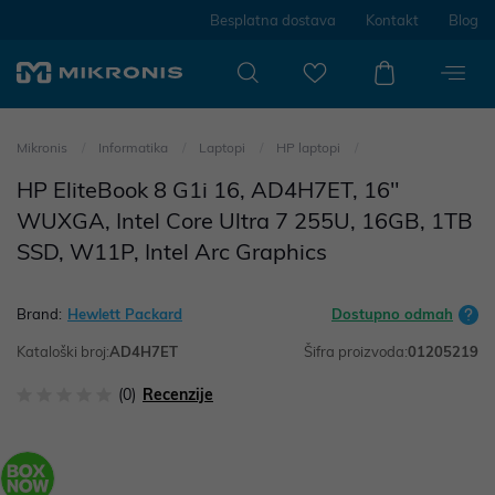
Besplatna dostava
Kontakt
Blog
Mikronis
Informatika
Laptopi
HP laptopi
HP EliteBook 8 G1i 16, AD4H7ET, 16"
WUXGA, Intel Core Ultra 7 255U, 16GB, 1TB
SSD, W11P, Intel Arc Graphics
Brand:
Hewlett Packard
Dostupno odmah
Kataloški broj:
AD4H7ET
Šifra proizvoda:
01205219
(0)
Recenzije