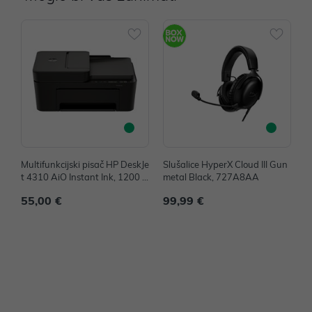
Multifunkcijski pisač HP DeskJe
Slušalice HyperX Cloud III Gun
T
t 4310 AiO Instant Ink, 1200 x
metal Black, 727A8AA
3
1200 dpi, 8.5 str/min, USB, Wi
m
55,00 €
99,99 €
4
Fi, A24HPB