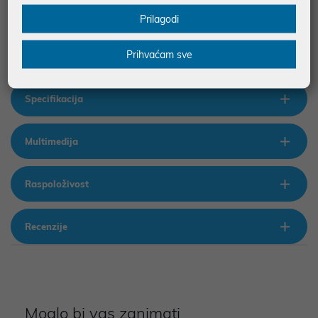
GB, 16" IPS WUXGA, SSD 1TB PCIe NVMe,Intel Arc Graphics,BT
5.4,Wi-Fi 7, 1.69 kg, 5MP, Boja Siva, FPR, BL,RJ-
Prilagodi
45,HDMI,2xThunderbolt 4,USB Type-A 5 Gbit/s ,2USB Type-C 20
Gbit/s,3y
Prihvaćam sve
Specifikacija
Multimedija
Raspoloživost
Recenzije
Moglo bi vas zanimati