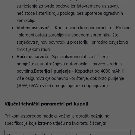
su rješenje za tvrde podove jer istovremeno usisavaju
nečistoće i steriliziraju podlogu bez upotrebe agresivnih
kemikalija.
Vodeni usisavači
- Koriste vodu kao primarni filter. Prašina
i alergeni ostaju zarobljeni u vodenom spremniku, što
sprječava njihov povratak u prostoriju i prirodno osvježava
zrak tijekom rada.
Ručni usisavači
- Specijalizirani alati za čišćenje
namještaja, unutrašnjosti automobila ili mrvica s radnih
površina.
Baterija i punjenje
- Kapacitet od 4000 mAh ili
više osigurava cjelodnevno korištenje, dok brzo punjenje
(30W, 65W i više) omogućuje brzo dopunjavanje.
Ključni tehnički parametri pri kupnji
Prilikom usporedbe modela, važno je obratiti pažnju na
specifikacije koje izravno utječu na kvalitetu čišćenja: