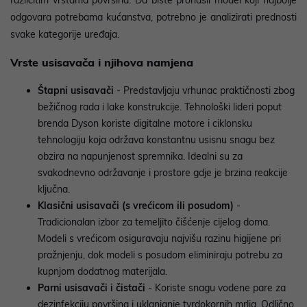
odgovara potrebama kućanstva, potrebno je analizirati prednosti
svake kategorije uređaja.
Vrste usisavača i njihova namjena
Štapni usisavači
- Predstavljaju vrhunac praktičnosti zbog
bežičnog rada i lake konstrukcije. Tehnološki lideri poput
brenda Dyson koriste digitalne motore i ciklonsku
tehnologiju koja održava konstantnu usisnu snagu bez
obzira na napunjenost spremnika. Idealni su za
svakodnevno održavanje i prostore gdje je brzina reakcije
ključna.
Klasični usisavači (s vrećicom ili posudom)
-
Tradicionalan izbor za temeljito čišćenje cijelog doma.
Modeli s vrećicom osiguravaju najvišu razinu higijene pri
pražnjenju, dok modeli s posudom eliminiraju potrebu za
kupnjom dodatnog materijala.
Parni usisavači i čistači
- Koriste snagu vodene pare za
dezinfekciju površina i uklanjanje tvrdokornih mrlja. Odlično