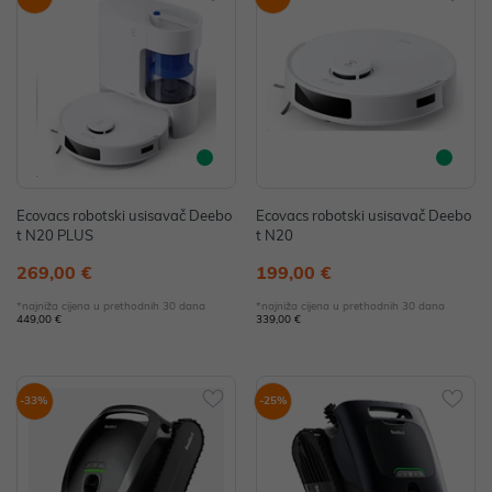
Ecovacs robotski usisavač Deebo
Ecovacs robotski usisavač Deebo
t N20 PLUS
t N20
269,00 €
199,00 €
*najniža cijena u prethodnih 30 dana
*najniža cijena u prethodnih 30 dana
449,00 €
339,00 €
-33%
-25%