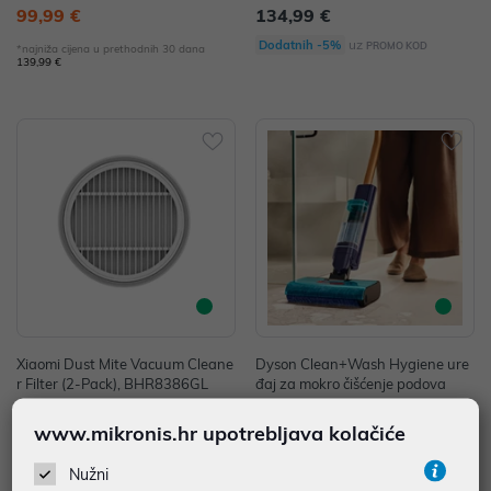
99,99 €
134,99 €
uz
Dodatnih -5%
PROMO KOD
*najniža cijena u prethodnih 30 dana
139,99 €
Xiaomi Dust Mite Vacuum Cleane
Dyson Clean+Wash Hygiene ure
r Filter (2-Pack), BHR8386GL
đaj za mokro čišćenje podova
11,99 €
499,00 €
www.mikronis.hr upotrebljava kolačiće
uz
Dodatnih -5%
PROMO KOD
Nužni