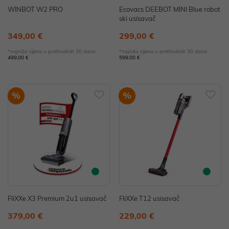
WINBOT W2 PRO
Ecovacs DEEBOT MINI Blue robot
ski usisavač
349,00 €
299,00 €
*najniža cijena u prethodnih 30 dana
*najniža cijena u prethodnih 30 dana
499,00 €
599,00 €
%
%
FliXXe X3 Premium 2u1 usisavač
FliXXe T12 usisavač
379,00 €
229,00 €