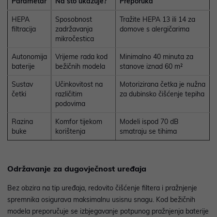
Parametar
Na što ukazuje?
Preporuka
HEPA
Sposobnost
Tražite HEPA 13 ili 14 za
filtracija
zadržavanja
domove s alergičarima
mikročestica
Autonomija
Vrijeme rada kod
Minimalno 40 minuta za
baterije
bežičnih modela
stanove iznad 60 m²
Sustav
Učinkovitost na
Motorizirana četka je nužna
četki
različitim
za dubinsko čišćenje tepiha
podovima
Razina
Komfor tijekom
Modeli ispod 70 dB
buke
korištenja
smatraju se tihima
Održavanje za dugovječnost uređaja
Bez obzira na tip uređaja, redovito čišćenje filtera i pražnjenje
spremnika osigurava maksimalnu usisnu snagu. Kod bežičnih
modela preporučuje se izbjegavanje potpunog pražnjenja baterije