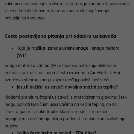
kako bi se očuvao njezin životni vijek, dok je kod parnih usisavača
ključno koristiti demineraliziranu vodu radi sprječavanja
nakupljanja kamenca.
Često postavljana pitanja pri odabiru usisavača
Koja je razlika između usisne snage i snage motora
(W)?
Snaga motora u vatima (W) označava potrošnju električne
energije, dok usisna snaga (često izražena u Air Watts ili Pa)
označava stvarnu snagu kojom uređaj povlači nečistoću.
Jesu li bežični usisavači dovoljno snažni za tepihe?
Moderni premium štapni usisavači s motoriziranim glavama četki
mogu parirati klasičnim usisavačima na većini tepiha, no za
izrazito guste i visoke tepihe klasični modeli s mrežnim
napajanjem i dalje imaju blagu prednost u dubinskom izvlačenju
prašine.
Koliko često treba mijenjati HEPA filter?