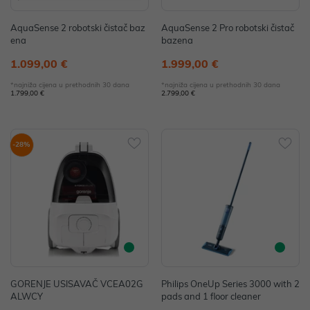
AquaSense 2 robotski čistač baz
AquaSense 2 Pro robotski čistač
ena
bazena
1.099,00 €
1.999,00 €
*najniža cijena u prethodnih 30 dana
*najniža cijena u prethodnih 30 dana
1.799,00 €
2.799,00 €
-28%
GORENJE USISAVAČ VCEA02G
Philips OneUp Series 3000 with 2
ALWCY
pads and 1 floor cleaner