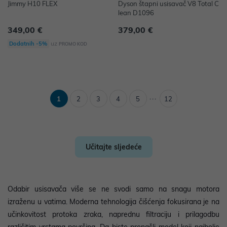
Jimmy H10 FLEX
Dyson štapni usisavač V8 Total C
lean D1096
349,00 €
379,00 €
uz
Dodatnih -5%
PROMO KOD
...
1
2
3
4
5
12
Učitajte sljedeće
Odabir usisavača više se ne svodi samo na snagu motora
izraženu u vatima. Moderna tehnologija čišćenja fokusirana je na
učinkovitost protoka zraka, naprednu filtraciju i prilagodbu
različitim vrstama površina. Da biste pronašli model koji najbolje