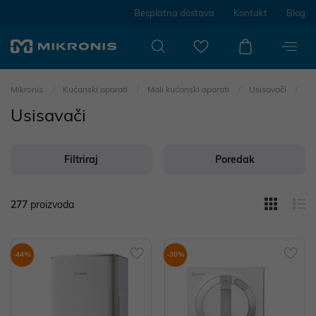
Besplatna dostava
Kontakt
Blog
Mikronis
Kućanski aparati
Mali kućanski aparati
Usisavači
Usisavači
Filtriraj
Poredak
277
proizvoda
-44%
-30%