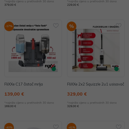
*najniža cijena u prethodnih 30 dana
*najniža cijena u prethodnih 30 dana
379,00 €
229,00 €
%
-17%
FliXXe C17 čistač mrlja
FliXXe 2x2 Squizzle 2u1 usisavač
139,00 €
329,00 €
*najniža cijena u prethodnih 30 dana
*najniža cijena u prethodnih 30 dana
169,00 €
329,00 €
-40%
-41%