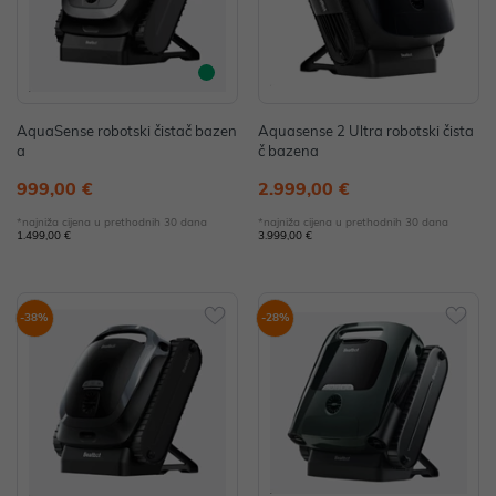
AquaSense robotski čistač bazen
Aquasense 2 Ultra robotski čista
a
č bazena
999,00 €
2.999,00 €
*najniža cijena u prethodnih 30 dana
*najniža cijena u prethodnih 30 dana
1.499,00 €
3.999,00 €
-38%
-28%