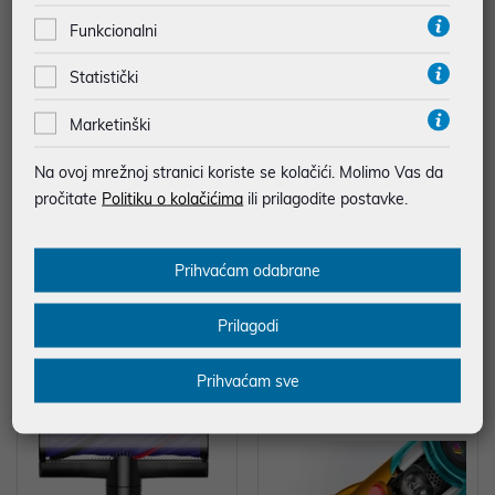
Funkcionalni
Statistički
Marketinški
Na ovoj mrežnoj stranici koriste se kolačići. Molimo Vas da
pročitate
Politiku o kolačićima
ili prilagodite postavke.
Dyson štapni usisavač V10 Cyclo
Dyson štapni usisavač PencilVac
Prihvaćam odabrane
ne Submarine (594446)
Fluffycones D1206
499,00 €
499,00 €
Prilagodi
Prihvaćam sve