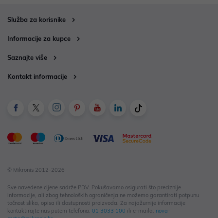
Služba za korisnike
Informacije za kupce
Saznajte više
Kontakt informacije
© Mikronis 2012-2026
Sve navedene cijene sadrže PDV. Pokušavamo osigurati što preciznije
informacije, ali zbog tehnoloških ograničenja ne možemo garantirati potpunu
točnost slika, opisa ili dostupnosti proizvoda. Za najažurnije informacije
kontaktirajte nas putem telefona:
01 3033 100
ili e-maila:
nova-