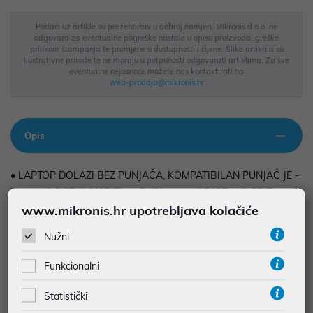
Podaci uz artikle su prezentirani u dobroj namjeri. Mikronis d.o.o. ne
odgovara za eventualne pogreške nastale u opisu proizvoda, greške
prilikom štampanja te promjene u dostupnosti i cijene. Slike artikala su
ilustrativne prirode te ne moraju u potpunosti odgovarati artiklima. Za sve
eventualne nejasnoće možete nas kontaktirati na
web-prodaja@mikronis.hr
Opis
• LAPTOP DOLAZI BEZ PUNJAČA, KOMPATIBILAN PUNJAČ JE -
Lenovo AC 65W (USB Type-C) ili Lenovo AC135W (USB Type-C)
www.mikronis.hr upotrebljava kolačiće
Nužni
• Procesor: Intel Core™ Ultra 9 185H, 16C (6P + 8E + 2LPE) / 22T,
Funkcionalni
Max Turbo up to 5.1GHz, 24MB Intel® Smart Cache
• Zaslon: 16" 2.8K (2880x1800) OLED 500nits Glossy, 100% DCI-
Statistički
P3, 120Hz