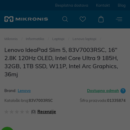
Besplatna dostava
Kontakt
Blog
Mikronis
Informatika
Laptopi
Lenovo laptopi
Lenovo IdeaPad Slim 5, 83V7003RSC, 16"
2.8K 120Hz OLED, Intel Core Ultra 9 185H,
32GB, 1TB SSD, W11P, Intel Arc Graphics,
36mj
Brand:
Lenovo
Dostupno odmah
Kataloški broj:
83V7003RSC
Šifra proizvoda:
01335874
(0)
Recenzije