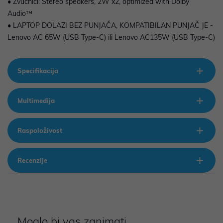
• Zvučnici: Stereo speakers, 2W x2, optimized with Dolby
Audio™
• LAPTOP DOLAZI BEZ PUNJAČA, KOMPATIBILAN PUNJAČ JE -
Lenovo AC 65W (USB Type-C) ili Lenovo AC135W (USB Type-C)
Specifikacija
Multimedija
Raspoloživost
Recenzije
Moglo bi vas zanimati