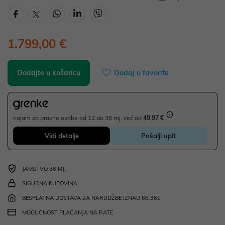
1.799,00 €
Dodajte u košaricu
Dodaj u favorite
najam za pravne osobe od 12 do 36 mj. već od
49,97 €
Vidi detalje
Pošalji upit
JAMSTVO 36 MJ.
SIGURNA KUPOVINA
BESPLATNA DOSTAVA ZA NARUDŽBE IZNAD 66,36€
MOGUĆNOST PLAĆANJA NA RATE