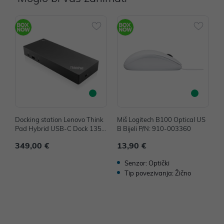
Docking station Lenovo Think
Miš Logitech B100 Optical US
M
Pad Hybrid USB-C Dock 135
B Bijeli P/N: 910-003360
4
W P/N: 40AF0135EU
349,00 €
13,90 €
1
Senzor: Optički
Tip povezivanja: Žično