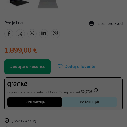
Podijeli na
Ispiši proizvod
1.899,00 €
Dodajte u košaricu
Dodaj u favorite
najam za pravne osobe od 12 do 36 mj. već od
52,75 €
Vidi detalje
Pošalji upit
JAMSTVO 36 MJ.