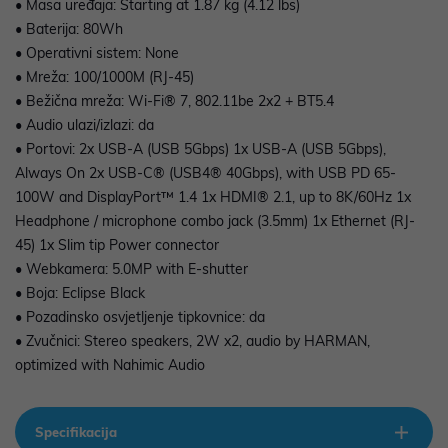
• Masa uređaja: Starting at 1.87 kg (4.12 lbs)
• Baterija: 80Wh
• Operativni sistem: None
• Mreža: 100/1000M (RJ-45)
• Bežična mreža: Wi-Fi® 7, 802.11be 2x2 + BT5.4
• Audio ulazi/izlazi: da
• Portovi: 2x USB-A (USB 5Gbps) 1x USB-A (USB 5Gbps),
Always On 2x USB-C® (USB4® 40Gbps), with USB PD 65-
100W and DisplayPort™ 1.4 1x HDMI® 2.1, up to 8K/60Hz 1x
Headphone / microphone combo jack (3.5mm) 1x Ethernet (RJ-
45) 1x Slim tip Power connector
• Webkamera: 5.0MP with E-shutter
• Boja: Eclipse Black
• Pozadinsko osvjetljenje tipkovnice: da
• Zvučnici: Stereo speakers, 2W x2, audio by HARMAN,
optimized with Nahimic Audio
Specifikacija