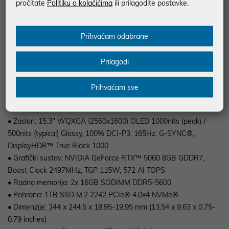
pročitate
Politiku o kolačićima
ili prilagodite postavke.
mrežni priključak. Kamera od 5 MP s e-shutter zaštitom
privatnosti, stereo zvučnici Harman s Nahimic Audio tehnologijom
te pozadinsko osvjetljenje tipkovnice dodatno upotpunjuju
Prihvaćam odabrane
iskustvo korištenja ovog prijenosnika.
Prilagodi
Prihvaćam sve
• Procesor: AMD Ryzen™ 7 250 (8C / 16T, 3.3 / 5.1GHz, 8MB L2 /
16MB L3)
• Zaslon: 15.3" WQXGA (2560x1600) OLED 1000nits (peak) /
500nits (typical) Glossy, 100% DCI-P3, 165Hz, G-SYNC®,
DisplayHDR™ True Black 1000
• Grafički sustav: NVIDIA GeForce RTX™ 5060 8GB GDDR7,
Boost Clock 2497MHz, TGP 115W, 572 AI TOPS
• Radna memorija: 2x 16GB SODIMM DDR5-5600
• Pohrana: 1TB SSD M.2 2242 PCIe® 4.0x4 NVMe®
• Dimenzije: 344 x 244.5 x 18.95-19.95 mm (13.54 x 9.63 x 0.75-
0.79 inches)