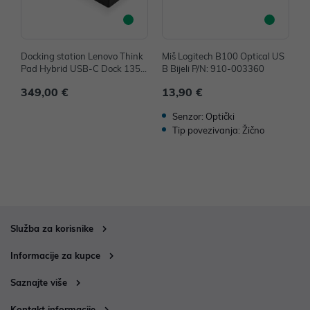
Docking station Lenovo Think
Miš Logitech B100 Optical US
M
Pad Hybrid USB-C Dock 135
B Bijeli P/N: 910-003360
4
W P/N: 40AF0135EU
349,00 €
13,90 €
1
Senzor: Optički
Tip povezivanja: Žično
Služba za korisnike
Informacije za kupce
Saznajte više
Kontakt informacije