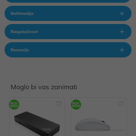
Multimedija
Raspoloživost
Recenzije
Moglo bi vas zanimati