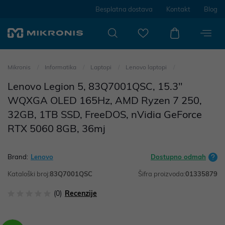
Besplatna dostava
Kontakt
Blog
Mikronis
Informatika
Laptopi
Lenovo laptopi
Lenovo Legion 5, 83Q7001QSC, 15.3"
WQXGA OLED 165Hz, AMD Ryzen 7 250,
32GB, 1TB SSD, FreeDOS, nVidia GeForce
RTX 5060 8GB, 36mj
Brand:
Lenovo
Dostupno odmah
Kataloški broj:
83Q7001QSC
Šifra proizvoda:
01335879
(0)
Recenzije