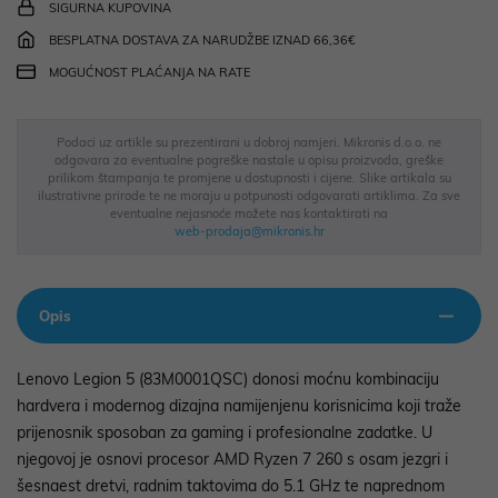
SIGURNA KUPOVINA
BESPLATNA DOSTAVA ZA NARUDŽBE IZNAD 66,36€
MOGUĆNOST PLAĆANJA NA RATE
Podaci uz artikle su prezentirani u dobroj namjeri. Mikronis d.o.o. ne
odgovara za eventualne pogreške nastale u opisu proizvoda, greške
prilikom štampanja te promjene u dostupnosti i cijene. Slike artikala su
ilustrativne prirode te ne moraju u potpunosti odgovarati artiklima. Za sve
eventualne nejasnoće možete nas kontaktirati na
web-prodaja@mikronis.hr
Opis
Lenovo Legion 5 (83M0001QSC) donosi moćnu kombinaciju
hardvera i modernog dizajna namijenjenu korisnicima koji traže
prijenosnik sposoban za gaming i profesionalne zadatke. U
njegovoj je osnovi procesor AMD Ryzen 7 260 s osam jezgri i
šesnaest dretvi, radnim taktovima do 5.1 GHz te naprednom