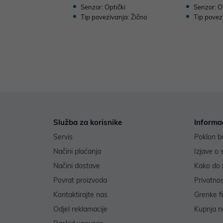
Senzor: Optički
Senzor: O
Tip povezivanja: Žično
Tip povez
Služba za korisnike
Informa
Servis
Poklon b
Načini plaćanja
Izjave o 
Načini dostave
Kako do 
Povrat proizvoda
Privatno
Kontaktirajte nas
Grenke f
Odjel reklamacije
Kupnja na