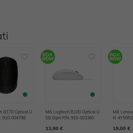
ti
ch B170 Optical U
Miš Logitech B100 Optical U
Miš Lenovo
N: 910-004798
SB Bijeli P/N: 910-003360
N: 4Y50R
13,90 €
19,00 €