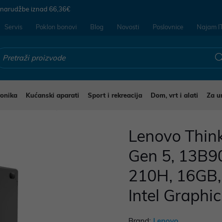
 narudžbe iznad
66,36€
Servis
Poklon bonovi
Blog
Novosti
Poslovnice
Najam I
ronika
Kućanski aparati
Sport i rekreacija
Dom, vrt i alati
Za u
 stolna računala
Lenovo Thin
Gen 5, 13B9
210H, 16GB,
Intel Graphi
Brand:
Lenovo