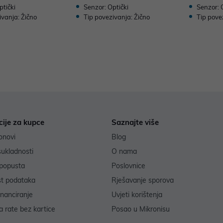
ptički
Senzor: Optički
Senzor: 
ivanja: Žično
Tip povezivanja: Žično
Tip pove
cije za kupce
Saznajte više
onovi
Blog
sukladnosti
O nama
popusta
Poslovnice
st podataka
Rješavanje sporova
inanciranje
Uvjeti korištenja
 rate bez kartice
Posao u Mikronisu