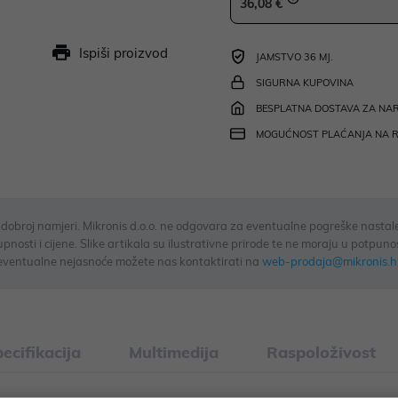
36,08 €
Ispiši proizvod
JAMSTVO 36 MJ.
SIGURNA KUPOVINA
BESPLATNA DOSTAVA ZA NAR
MOGUĆNOST PLAĆANJA NA 
u dobroj namjeri. Mikronis d.o.o. ne odgovara za eventualne pogreške nastale
osti i cijene. Slike artikala su ilustrativne prirode te ne moraju u potpuno
eventualne nejasnoće možete nas kontaktirati na
web-prodaja@mikronis.h
ecifikacija
Multimedija
Raspoloživost