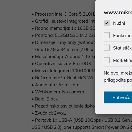
www.mikron
• Procesor: Intel® Core 5 210H, 8C (4P + 4E) / 12
• Grafički sustav: Integrated Intel® Graphics
Nužni
• Radna memorija: 1x 16GB SODIMM DDR5-560
• Pohrana: 512GB SSD M.2 2280 PCIe® 4.0x4 N
Funkcion
• Dimenzije: Tiny only (without rubber feet)
Statističk
179 x 182.9 x 34.5 mm (7.05 x 7.2 x 1.36 inches)
• Masa uređaja: Around 1.13 kg (2.49 lbs)
Marketin
• Operativni sustav: FreeDOS
• Mreža: Integrated 100/1000M
Na ovoj mrežno
• Bežična mreža: Realtek® Wi-Fi® 7 RTL8922AE,
prilagodite p
• Audio ulazi/izlazi: da
• Webkamera: No camera
Prihvaća
• Boja: Black
• Pozadinsko osvjetljenje tipkovnice: ne
• Zvučnici: 2Wx1
• Portovi: 1x USB-A (USB 10Gbps / USB 3.2 Gen
USB / USB 2.0), one supports Smart Power On 2