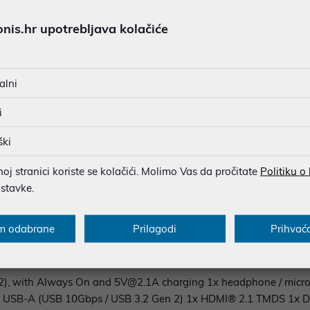
is.hr upotrebljava kolačiće
T, P-core 2.2 / 4.8GHz, E-core 1.6 / 3.6GHz, 12MB Intel Smart Cac
0
VMe® Opal 2.0
alni
i
ški
j stranici koriste se kolačići. Molimo Vas da pročitate
Politiku o
 802.11be 2x2 + BT5.4
ostavke.
m odabrane
Prilagodi
Prihvać
 2), with Always On and 5V@2.1A charging 1x headphone / mic
x USB-A (USB 10Gbps / USB 3.2 Gen 2) 1x HDMI® 2.1 TMDS 1x Di