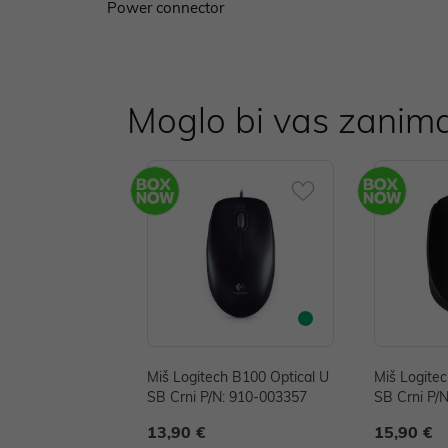
Power connector
Moglo bi vas zanima
Miš Logitech B100 Optical U
Miš Logite
SB Crni P/N: 910-003357
SB Crni P/
13,90 €
15,90 €