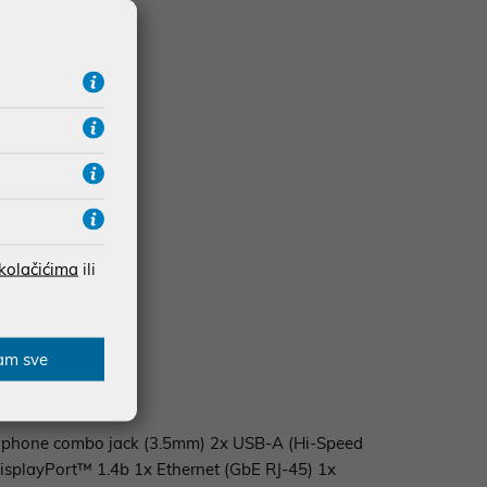
he
 kolačićima
ili
am sve
rophone combo jack (3.5mm) 2x USB-A (Hi-Speed
splayPort™ 1.4b 1x Ethernet (GbE RJ-45) 1x