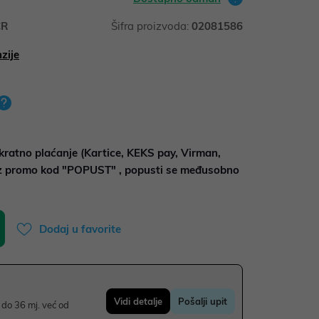
CR
Šifra proizvoda:
02081586
zije
kratno plaćanje (Kartice, KEKS pay, Virman,
uz promo kod "POPUST" , popusti se međusobno
Dodaj u favorite
Vidi detalje
Pošalji upit
do 36 mj. već od