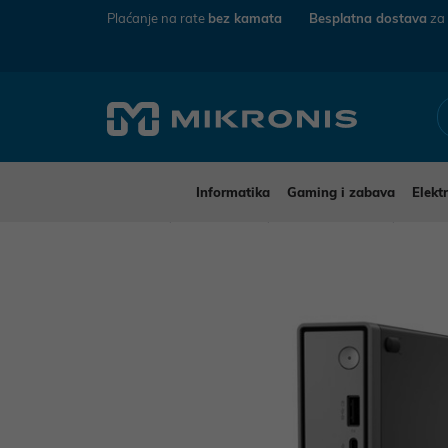
Plaćanje na rate
bez kamata
Besplatna dostava
za
Informatika
Gaming i zabava
Elekt
Mikronis
Informatika
Stolna računala
Lenovo