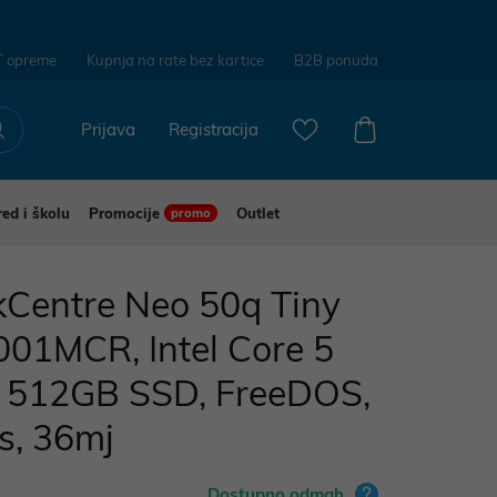
T opreme
Kupnja na rate bez kartice
B2B ponuda
Prijava
Registracija
red i školu
Promocije
Outlet
promo
kCentre Neo 50q Tiny
001MCR, Intel Core 5
 512GB SSD, FreeDOS,
cs, 36mj
Dostupno odmah