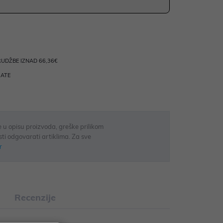
UDŽBE IZNAD 66,36€
RATE
 u opisu proizvoda, greške prilikom
sti odgovarati artiklima. Za sve
r
Recenzije