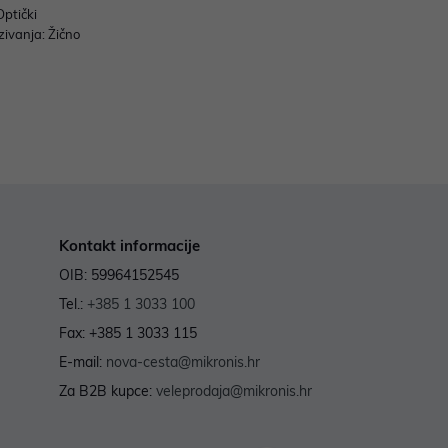
Optički
zivanja: Žično
Kontakt informacije
OIB: 59964152545
Tel.:
+385 1 3033 100
Fax: +385 1 3033 115
E-mail:
nova-cesta@mikronis.hr
Za B2B kupce:
veleprodaja@mikronis.hr