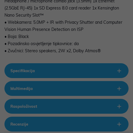
Headphone / microphone combo jack (3.5mm) 1x Ethernet
(2.5GbE RJ-45) 1x SD Express 8.0 card reader 1x Kensington
Nano Security Slot™
• Webkamera: 5.0MP + IR with Privacy Shutter and Computer
Vision Human Presence Detection on ISP
• Boja: Black
• Pozadinsko osvjetljenje tipkovnice: da
• Zvučnici: Stereo speakers, 2W x2, Dolby Atmos®
Specifikacija
Multimedija
Raspoloživost
Recenzije