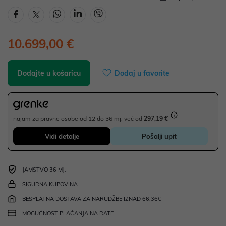
10.699,00 €
Dodajte u košaricu
Dodaj u favorite
najam za pravne osobe od 12 do 36 mj. već od
297,19 €
Vidi detalje
Pošalji upit
JAMSTVO 36 MJ.
SIGURNA KUPOVINA
BESPLATNA DOSTAVA ZA NARUDŽBE IZNAD 66,36€
MOGUĆNOST PLAĆANJA NA RATE