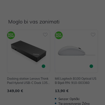
Moglo bi vas zanimati
Docking station Lenovo Think
Miš Logitech B100 Optical US
M
Pad Hybrid USB-C Dock 135
B Bijeli P/N: 910-003360
4
W P/N: 40AF0135EU
349,00 €
13,90 €
1
Senzor: Optički
Tip povezivanja: Žično