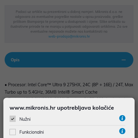
Podaci uz artikle su prezentirani u dobroj namjeri. Mikronis d.o.o. ne
odgovara za eventualne pogreške nastale u opisu proizvoda, greške
prilikom štampanja te promjene u dostupnosti i cijene. Slike artikala su
ilustrativne prirode te ne moraju u potpunosti odgovarati artiklima. Za sve
eventualne nejasnoće možete nas kontaktirati na
web-prodaja@mikronis.hr
Opis
• Procesor: Intel Core™ Ultra 9 275HX, 24C (8P + 16E) / 24T, Max
Turbo up to 5.4GHz, 36MB Intel® Smart Cache
• Zaslon: 16" 3.2K (3200x2000) Tandem OLED 600nits Anti-glare
www.mikronis.hr upotrebljava kolačiće
/ Anti-reflection / Anti-smudge, 100% DCI-P3, 40-120Hz,
DisplayHDR™ 600, Dolby Vision®, Eyesafe®, TÜV Low Blue
Nužni
Light, Touch
• Grafički sustav: NVIDIA® RTX PRO 5000 Blackwell Generation
Funkcionalni
24GB GDDR7 Laptop GPU