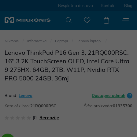
Besplatna dostava
Kontakt
Blog
Mikronis
Informatika
Laptopi
Lenovo laptopi
Lenovo ThinkPad P16 Gen 3, 21RQ000RSC,
16" 3.2K TouchScreen OLED, Intel Core Ultra
9 275HX, 64GB, 2TB, W11P, Nvidia RTX
PRO 5000 24GB, 36mj
Brand:
Lenovo
Dostupno odmah
Kataloški broj:
21RQ000RSC
Šifra proizvoda:
01335700
(0)
Recenzije