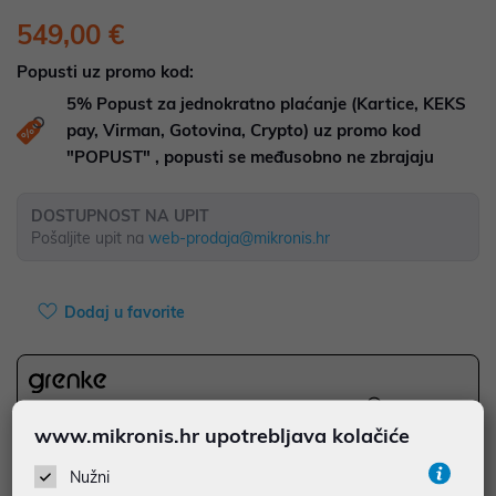
549,00 €
Popusti uz promo kod:
5%
Popust za jednokratno plaćanje (Kartice, KEKS
pay, Virman, Gotovina, Crypto) uz promo kod
"POPUST" , popusti se međusobno ne zbrajaju
DOSTUPNOST NA UPIT
Pošaljite upit na
web-prodaja@mikronis.hr
Dodaj u favorite
najam za pravne osobe od 12 do 36 mj. već od
15,25 €
www.mikronis.hr upotrebljava kolačiće
Vidi detalje
Pošalji upit
Nužni