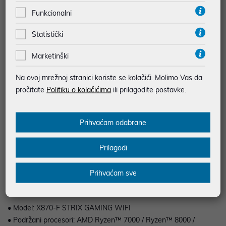
Funkcionalni
JAMSTVO 36 MJ.
SIGURNA KUPOVINA
Statistički
BESPLATNA DOSTAVA ZA NARUDŽBE IZNAD 66,36€
Marketinški
MOGUĆNOST PLAĆANJA NA RATE
Na ovoj mrežnoj stranici koriste se kolačići. Molimo Vas da
pročitate
Podaci uz artikle su prezentirani u dobroj namjeri. Mikronis d.o.o. ne
Politiku o kolačićima
ili prilagodite postavke.
odgovara za eventualne pogreške nastale u opisu proizvoda, greške
prilikom štampanja te promjene u dostupnosti i cijene. Slike artikala su
ilustrativne prirode te ne moraju u potpunosti odgovarati artiklima. Za sve
eventualne nejasnoće možete nas kontaktirati na
Prihvaćam odabrane
web-prodaja@mikronis.hr
Prilagodi
Opis
Prihvaćam sve
• Model: X870-F STRIX GAMING WIFI
• Podržani procesori: AMD Ryzen™ 7000 / Ryzen™ 8000 /