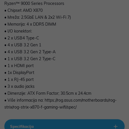
Ryzen™ 9000 Series Processors
• Chipset AMD X870
• Mreža: 2.5GbE LAN & 2x2 Wi-Fi 7)
• Memorija: 4 x DDR5 DIMM
• I/O konektori:
• 2 x USB4 Type-C
• 4 x USB 3.2 Gen 1
• 4 x USB 3.2 Gen 2 Type-A
• 1 x USB 3.2 Gen 2 Type-C
• 1 x HDMI port
• 1x DisplayPort
• 1 x RJ-45 port
• 3 x audio jacks
• Dimenzije: ATX Form Factor; 30.5cm x 24.4cm
• Više informacija na: https://rog.asus.com/motherboards/rog-
strix/rog-strix-x870-f-gaming-wifi/spec/
Specifikacija