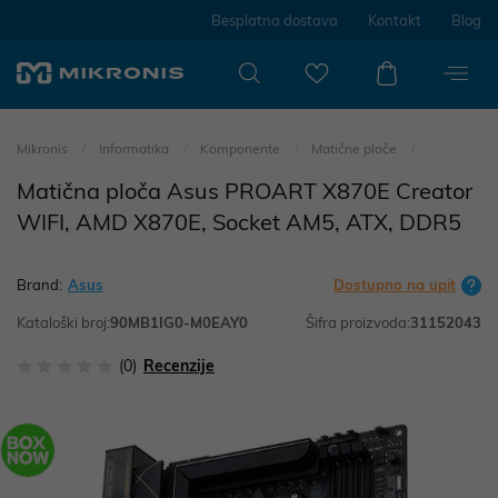
Besplatna dostava
Kontakt
Blog
Mikronis
Informatika
Komponente
Matične ploče
Matična ploča Asus PROART X870E Creator
WIFI, AMD X870E, Socket AM5, ATX, DDR5
Brand:
Asus
Dostupno na upit
Kataloški broj:
90MB1IG0-M0EAY0
Šifra proizvoda:
31152043
(0)
Recenzije