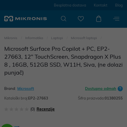
Besplatna dostava
Kontakt
Blog
Mikronis
Informatika
Laptopi
Microsoft laptopi
Microsoft Surface Pro Copilot + PC, EP2-
27663, 12" TouchScreen, Snapdragon X Plus
8 , 16GB, 512GB SSD, W11H, Siva, (ne dolazi
punjač)
Brand:
Microsoft
Dostupno odmah
Kataloški broj:
EP2-27663
Šifra proizvoda:
01380255
(0)
Recenzije