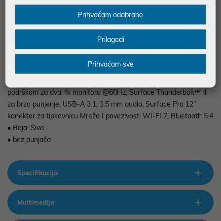
korištenja
Prihvaćam odabrane
• Dimenzije i težina: 274 mm x 190 mm x 7.8 mm, 895g
• Kamera: Full HD front-facing Surface Studio Camera, 10MP
Prilagodi
Ultra HD rear-facing camera
• Audio: 2W stereo zvučnici sa Dolby® Atmos
Prihvaćam sve
• Portovi i punjenje: 2 X USB-C® / USB 3.2 portovi sa podrškom
za: punjenje, prebacivanje podataka, DisplayPort 1.4a sa
podrškom za dva 4k monitora @60Hz, Surface Thunderbolt™ 4
za brzo punjenje, USB-A 3.1, 3.5 mm audio, Surface Pro 12”
konektor za tipkovnicu Mreža I povezivost: WI-FI 7, Bluetooth 5.4
• Boja: Siva
• bez punjača
Specifikacija
Multimedija