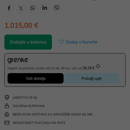
1.015,00 €
Dodajte u košaricu
Dodaj u favorite
najam za pravne osobe od 12 do 36 mj. već od
28,19 €
Vidi detalje
Pošalji upit
JAMSTVO 24 MJ.
SIGURNA KUPOVINA
BESPLATNA DOSTAVA ZA NARUDŽBE IZNAD 66,36€
MOGUĆNOST PLAĆANJA NA RATE