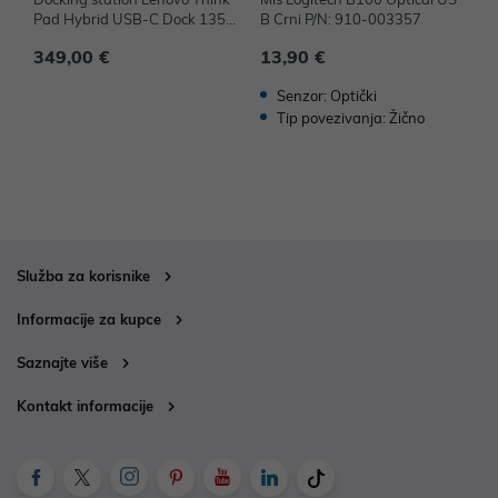
Pad Hybrid USB-C Dock 135
B Crni P/N: 910-003357
B
W P/N: 40AF0135EU
349,00 €
13,90 €
1
Senzor: Optički
Tip povezivanja: Žično
Služba za korisnike
Informacije za kupce
Saznajte više
Kontakt informacije