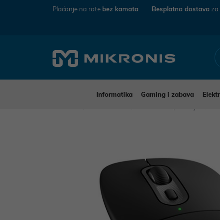
Plaćanje na rate
bez kamata
Besplatna dostava
za
Informatika
Gaming i zabava
Elekt
Mikronis
Informatika
Računalna periferija
Mi