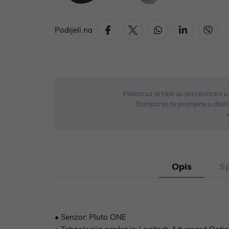
Podijeli na
Podaci uz artikle su prezentirani 
štampanja te promjene u dostupn
Opis
Sp
• Senzor: Pluto ONE