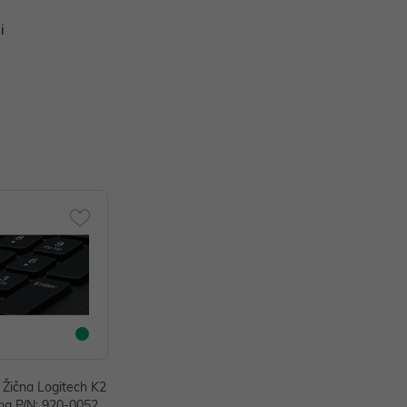
i
 Žična Logitech K2
na P/N: 920-00521