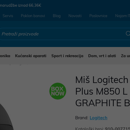
 narudžbe iznad
66,36€
Servis
Poklon bonovi
Blog
Novosti
Poslovnice
Najam I
ronika
Kućanski aparati
Sport i rekreacija
Dom, vrt i alati
Za u
ševi i podloge
Miš Logitech
Plus M850 L
GRAPHITE 
Brand:
Logitech
Kataloški broj:
910-00771