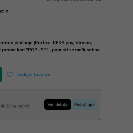
zije
kratno plaćanje (Kartice, KEKS pay, Virman,
uz promo kod "POPUST" , popusti se međusobno
Dodaj u favorite
Vidi detalje
Pošalji upit
do 36 mj. već od