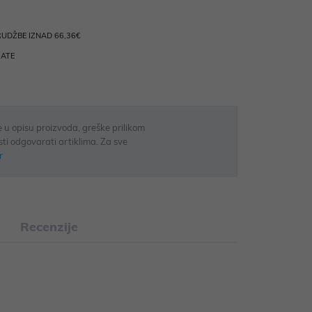
UDŽBE IZNAD 66,36€
RATE
 u opisu proizvoda, greške prilikom
sti odgovarati artiklima. Za sve
r
Recenzije