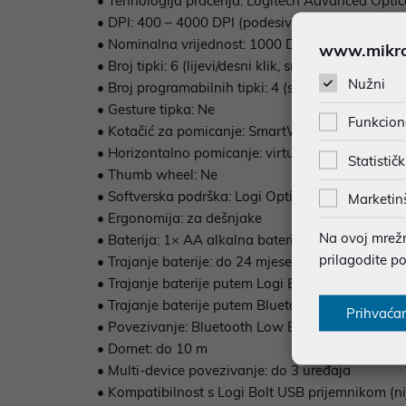
• Tehnologija praćenja: Logitech Advanced Optic
• DPI: 400 – 4000 DPI (podesivo u koracima od 
• Nominalna vrijednost: 1000 DPI
www.mikron
• Broj tipki: 6 (lijevi/desni klik, srednji klik kotači
Nužni
• Broj programabilnih tipki: 4 (srednji klik kotačić
• Gesture tipka: Ne
Funkcion
• Kotačić za pomicanje: SmartWheel
• Horizontalno pomicanje: virtualno
Statističk
• Thumb wheel: Ne
• Softverska podrška: Logi Options+ i Logi Tune
Marketin
• Ergonomija: za dešnjake
Na ovoj mrežno
• Baterija: 1× AA alkalna baterija
prilagodite p
• Trajanje baterije: do 24 mjeseca
• Trajanje baterije putem Logi Bolt prijemnika: d
• Trajanje baterije putem Bluetooth veze: do 24 
Prihvaća
• Povezivanje: Bluetooth Low Energy
• Domet: do 10 m
• Multi-device povezivanje: do 3 uređaja
• Kompatibilnost s Logi Bolt USB prijemnikom (ni