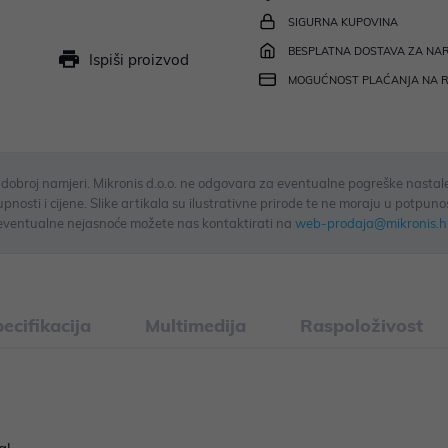
SIGURNA KUPOVINA
BESPLATNA DOSTAVA ZA NAR
Ispiši proizvod
MOGUĆNOST PLAĆANJA NA 
u dobroj namjeri. Mikronis d.o.o. ne odgovara za eventualne pogreške nastale
osti i cijene. Slike artikala su ilustrativne prirode te ne moraju u potpuno
eventualne nejasnoće možete nas kontaktirati na
web-prodaja@mikronis.h
ecifikacija
Multimedija
Raspoloživost