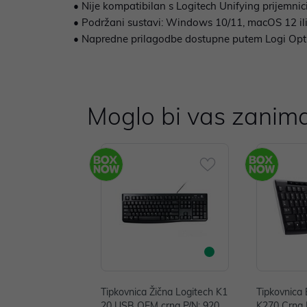
• Nije kompatibilan s Logitech Unifying prijemni
• Podržani sustavi: Windows 10/11, macOS 12 ili n
• Napredne prilagodbe dostupne putem Logi Opti
Moglo bi vas zanima
Tipkovnica Žična Logitech K1
Tipkovnica 
20 USB OEM crna P/N: 920-0
K270 Crna 