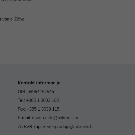
zivanja: Žično
Kontakt informacije
OIB: 59964152545
Tel.:
+385 1 3033 100
Fax: +385 1 3033 115
E-mail:
nova-cesta@mikronis.hr
Za B2B kupce:
veleprodaja@mikronis.hr