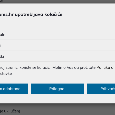
al
100 DPI)
is.hr upotrebljava kolačiće
ća, bočne tipke, DPI tipka)
a, bočne tipke i DPI tipka)
alni
i
ški
j stranici koriste se kolačići. Molimo Vas da pročitate
Politiku o
ostavke.
o 24 mjeseca
mjeseca
m odabrane
Prilagodi
Prihvać
je uključen)