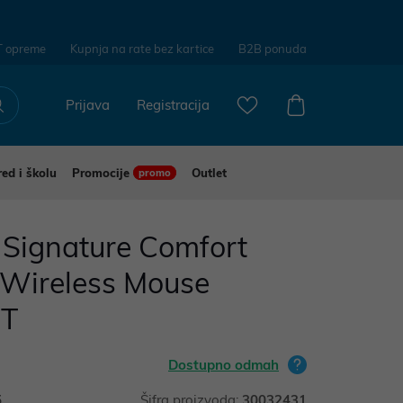
T opreme
Kupnja na rate bez kartice
B2B ponuda
Prijava
Registracija
red i školu
Promocije
Outlet
promo
 Signature Comfort
 Wireless Mouse
BT
Dostupno odmah
5
Šifra proizvoda:
30032431