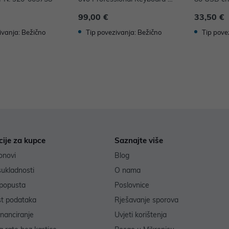
nd Mouse crna P/N: 4X30H5
7
99,00 €
33,50 €
6802
ivanja: Bežično
Tip povezivanja: Bežično
Tip pove
cije za kupce
Saznajte više
onovi
Blog
sukladnosti
O nama
popusta
Poslovnice
st podataka
Rješavanje sporova
inanciranje
Uvjeti korištenja