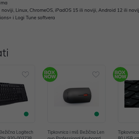
cima
oviji, Linux, ChromeOS, iPadOS 15 ili noviji, Android 12 ili novij
ons+ i Logi Tune softvera
ti
Bežična Logitech
Tipkovnica i miš Bežična Len
Tipkovnica
PN: 920-003738
ovo Professional Keyboard a
80 USB cr