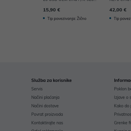
02642
15,90 €
42,00 €
Tip povezivanja: Žično
Tip povez
Služba za korisnike
Informa
Servis
Poklon b
Načini plaćanja
Izjave o 
Načini dostave
Kako do 
Povrat proizvoda
Privatno
Kontaktirajte nas
Grenke f