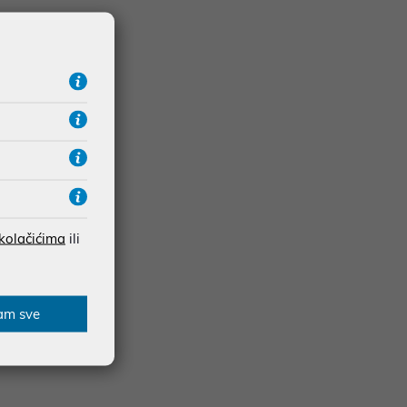
 kolačićima
ili
am sve