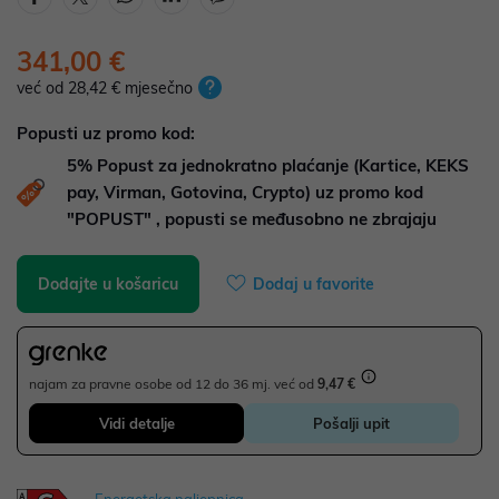
341,00 €
već od 28,42 € mjesečno
Popusti uz promo kod:
5%
Popust za jednokratno plaćanje (Kartice, KEKS
pay, Virman, Gotovina, Crypto) uz promo kod
"POPUST" , popusti se međusobno ne zbrajaju
Dodajte u košaricu
Dodaj u favorite
najam za pravne osobe od 12 do 36 mj. već od
9,47 €
Vidi detalje
Pošalji upit