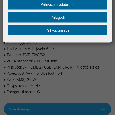
Prihvaćam odabrane
svaki dom.
Prilagodi
Prihvaćam sve
• Veličina zaslona: 43" (108 cm)
• Rezolucija: 4K UHD
• Tehnologija: QNED
• Tip TV-a: SMART (webOS 25)
• TV tuner: DVB-T2/C/S2
• VESA standard: 200 × 200 mm
• Priključci: 3× HDMI, 2× USB, LAN, CI+, RF In, optički izlaz
• Povezivost: Wi-Fi 5, Bluetooth 5.1
• Zvuk (RMS): 20 W
• Osvježavanje: 60 Hz
• Energetski razred: G
Specifikacija