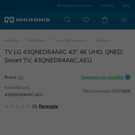
Besplatna dostava
Kontakt
Blog
Mikronis
Elektronika
TV uređaji i oprema
Televizori
TV LG 43QNED84A6C 43" 4K UHD, QNED,
Smart TV, 43QNED84A6C.AEU
Brand:
LG
Dostupno po narudžbi
Kataloški broj:
Šifra proizvoda:
32172859
43QNED84A6C.AEU
(0)
Recenzije