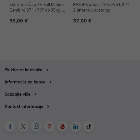
Zidni nosač za TV Full Motion
PHILIPS pribor TV SDV5120/1
P
Gembird 37" - 70" do 35kg, W
2 antena unutarnja
2
M-70ST-01
35,00 €
37,00 €
2
Služba za korisnike
Informacije za kupce
Saznajte više
Kontakt informacije