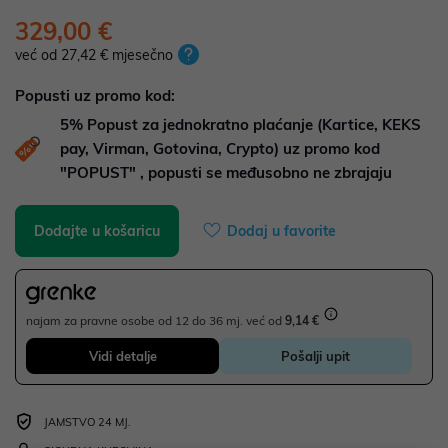
329,00 €
već od 27,42 € mjesečno
Popusti uz promo kod:
5%
Popust za jednokratno plaćanje (Kartice, KEKS
pay, Virman, Gotovina, Crypto) uz promo kod
"POPUST" , popusti se međusobno ne zbrajaju
Dodajte u košaricu
Dodaj u favorite
najam za pravne osobe od 12 do 36 mj. već od
9,14 €
Vidi detalje
Pošalji upit
JAMSTVO 24 MJ.