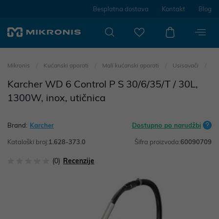
Besplatna dostava
Kontakt
Blog
Mikronis
Kućanski aparati
Mali kućanski aparati
Usisavači
Karcher WD 6 Control P S 30/6/35/T / 30L,
1300W, inox, utičnica
Brand:
Karcher
Dostupno po narudžbi
Kataloški broj:
1.628-373.0
Šifra proizvoda:
60090709
(0)
Recenzije