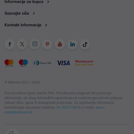
Informacije za kupce
Saznajte više
Kontakt informacije
© Mikronis 2012-2026
Sve navedene cijene sadrže PDV. Pokušavamo osigurati što preciznije
informacije, ali zbog tehnoloških ograničenja ne možemo garantirati potpunu
točnost slika, opisa ili dostupnosti proizvoda. Za najažurnije informacije
kontaktirajte nas putem telefona:
01 3033 100
ili e-maila:
nova-
cesta@mikronis.hr
.