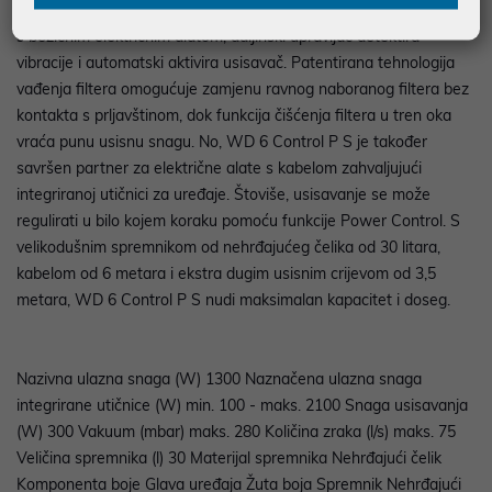
upravljača za dodatnu praktičnost. Posebnost: čim počnete raditi
s bežičnim električnim alatom, daljinski upravljač detektira
vibracije i automatski aktivira usisavač. Patentirana tehnologija
vađenja filtera omogućuje zamjenu ravnog naboranog filtera bez
kontakta s prljavštinom, dok funkcija čišćenja filtera u tren oka
vraća punu usisnu snagu. No, WD 6 Control P S je također
savršen partner za električne alate s kabelom zahvaljujući
integriranoj utičnici za uređaje. Štoviše, usisavanje se može
regulirati u bilo kojem koraku pomoću funkcije Power Control. S
velikodušnim spremnikom od nehrđajućeg čelika od 30 litara,
kabelom od 6 metara i ekstra dugim usisnim crijevom od 3,5
metara, WD 6 Control P S nudi maksimalan kapacitet i doseg.
Nazivna ulazna snaga (W) 1300 Naznačena ulazna snaga
integrirane utičnice (W) min. 100 - maks. 2100 Snaga usisavanja
(W) 300 Vakuum (mbar) maks. 280 Količina zraka (l/s) maks. 75
Veličina spremnika (l) 30 Materijal spremnika Nehrđajući čelik
Komponenta boje Glava uređaja Žuta boja Spremnik Nehrđajući