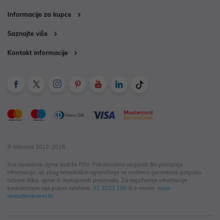
Informacije za kupce
Saznajte više
Kontakt informacije
© Mikronis 2012-2026
Sve navedene cijene sadrže PDV. Pokušavamo osigurati što preciznije
informacije, ali zbog tehnoloških ograničenja ne možemo garantirati potpunu
točnost slika, opisa ili dostupnosti proizvoda. Za najažurnije informacije
kontaktirajte nas putem telefona:
01 3033 100
ili e-maila:
nova-
cesta@mikronis.hr
.