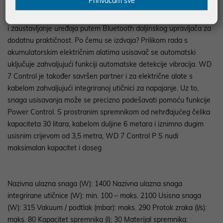
Prihvaćam sve
se zamijeniti bez kontakta s prljavštinom, za potpunu čistoću i
higijenu. Inovativni 2-u-1 daljinski upravljač omogućuje pokretanje
i zaustavljanje uređaja putem Bluetooth daljinskog upravljača za
dodatnu praktičnost. Po čemu se izdvaja? Prilikom rada s
akumulatorskim električnim alatima usisavač se automatski
uključuje zahvaljujući funkciji automatske detekcije vibracija. WD
7 Control je također savršen partner i za električne alate s
kabelom zahvaljujući integriranoj utičnici za napajanje. Uz to,
snaga usisavanja može se precizno podešavati pomoću funkcije
Power Control. S prostranim spremnikom od nehrđajućeg čelika
kapaciteta 30 litara, kabelom duljine 6 metara i iznimno dugim
usisnim crijevom od 3,5 metra, WD 7 Control P S nudi
maksimalan kapacitet i doseg
Nazivna ulazna snaga (W): 1400 Nazivna ulazna snaga
integrirane utičnice (W): min. 100 – maks. 2100 Usisna snaga
(W): 315 Vakuum / podtlak (mbar): maks. 290 Protok zraka (l/s):
maks. 80 Kapacitet spremnika (l): 30 Materijal spremnika: