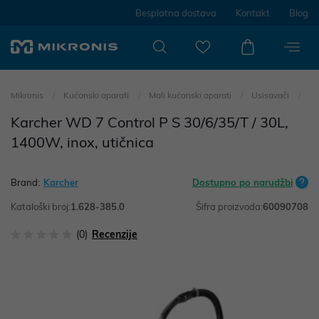
Besplatna dostava
Kontakt
Blog
Mikronis
Kućanski aparati
Mali kućanski aparati
Usisavači
Karcher WD 7 Control P S 30/6/35/T / 30L,
1400W, inox, utičnica
Brand:
Karcher
Dostupno po narudžbi
Kataloški broj:
1.628-385.0
Šifra proizvoda:
60090708
(0)
Recenzije