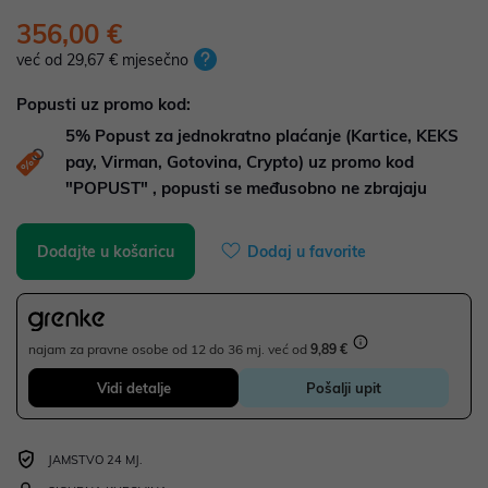
356,00 €
već od 29,67 € mjesečno
Popusti uz promo kod:
5%
Popust za jednokratno plaćanje (Kartice, KEKS
pay, Virman, Gotovina, Crypto) uz promo kod
"POPUST" , popusti se međusobno ne zbrajaju
Dodajte u košaricu
Dodaj u favorite
najam za pravne osobe od 12 do 36 mj. već od
9,89 €
Vidi detalje
Pošalji upit
JAMSTVO 24 MJ.