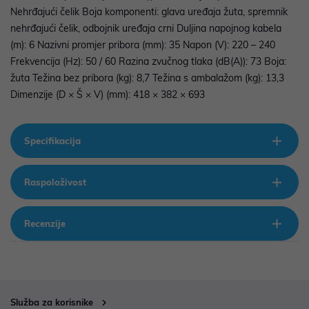
Nehrđajući čelik Boja komponenti: glava uređaja žuta, spremnik
nehrđajući čelik, odbojnik uređaja crni Duljina napojnog kabela
(m): 6 Nazivni promjer pribora (mm): 35 Napon (V): 220 – 240
Frekvencija (Hz): 50 / 60 Razina zvučnog tlaka (dB(A)): 73 Boja:
žuta Težina bez pribora (kg): 8,7 Težina s ambalažom (kg): 13,3
Dimenzije (D × Š × V) (mm): 418 × 382 × 693
Specifikacija
Raspoloživost
Recenzije
Služba za korisnike