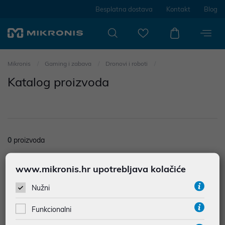
Besplatna dostava
Kontakt
Blog
Mikronis
Gaming i zabava
Dronovi i roboti
Katalog proizvoda
0
proizvoda
Nisu prodađeni rezultati u kategoriji
www.mikronis.hr upotrebljava kolačiće
Filtriraj
Poredak
Nužni
Funkcionalni
1
proizvoda