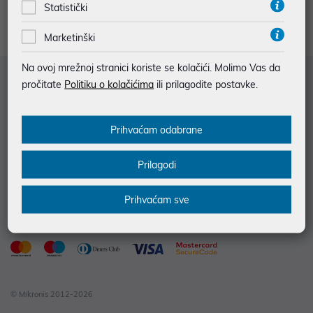
Statistički
Marketinški
Na ovoj mrežnoj stranici koriste se kolačići. Molimo Vas da
Služba za korisnike
pročitate
Politiku o kolačićima
ili prilagodite postavke.
Informacije za kupce
Prihvaćam odabrane
Saznajte više
Kontakt informacije
Prilagodi
Prihvaćam sve
© Mikronis 2012-2026