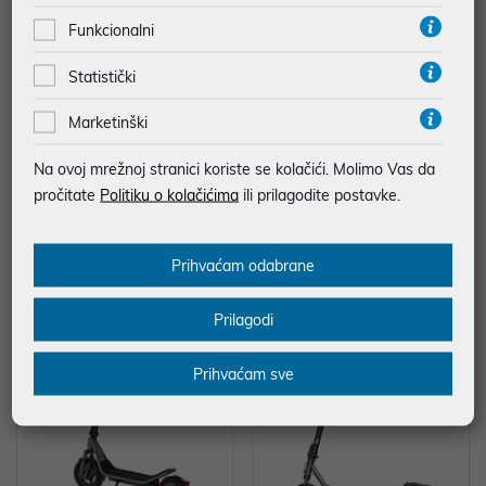
Funkcionalni
Statistički
Marketinški
Haier Tundra Plus AS35TADHR
Električni romobil Xiaomi Electric
A-THC-3,6/3,7 KW-set
Scooter 6 Max GL
Na ovoj mrežnoj stranici koriste se kolačići. Molimo Vas da
539,00 €
638,99 €
pročitate
Politiku o kolačićima
ili prilagodite postavke.
*najniža cijena u prethodnih 30 dana
799,00 €
*najniža cijena u prethodnih 30 dana
599,00 €
Prihvaćam odabrane
Energetski razred: A++
Prilagodi
-20%
-22%
Prihvaćam sve