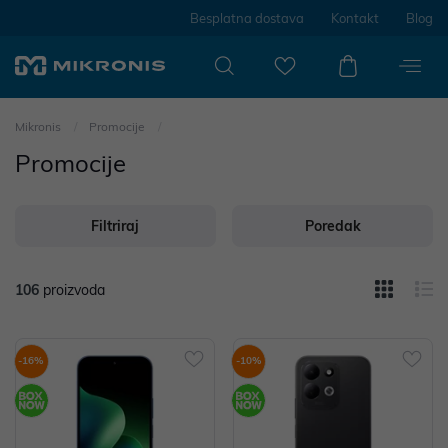
Besplatna dostava
Kontakt
Blog
Mikronis
Promocije
Promocije
Filtriraj
Poredak
106
proizvoda
-16%
-10%