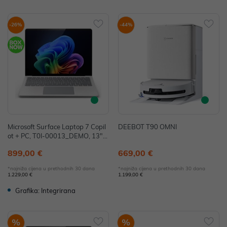
-26%
-44%
Microsoft Surface Laptop 7 Copil
DEEBOT T90 OMNI
ot + PC, T0I-00013_DEMO, 13",
Snapdragon X Plus, 16GB, 256G
899,00 €
669,00 €
B, W11H, Adreno - IZLOŽBENI M
ODEL
*najniža cijena u prethodnih 30 dana
*najniža cijena u prethodnih 30 dana
1.229,00 €
1.199,00 €
Grafika: Integrirana
%
%