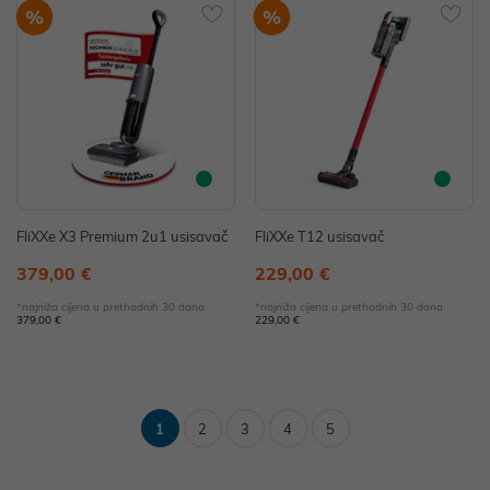
%
%
FliXXe X3 Premium 2u1 usisavač
FliXXe T12 usisavač
379,00 €
229,00 €
*najniža cijena u prethodnih 30 dana
*najniža cijena u prethodnih 30 dana
379,00 €
229,00 €
1
2
3
4
5