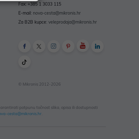
Fax: +385 1 3033 115
E-mail:
nova-cesta@mikronis.hr
Za B2B kupce:
veleprodaja@mikronis.hr
© Mikronis 2012-2026
antirati potpunu točnost slika, opisa ili dostupnosti
ova-cesta@mikronis.hr
.