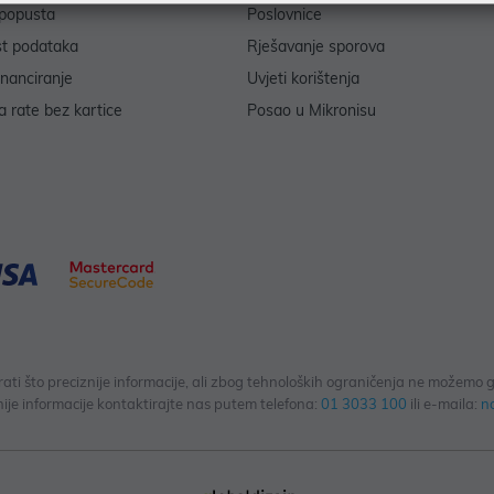
popusta
Poslovnice
st podataka
Rješavanje sporova
inanciranje
Uvjeti korištenja
 rate bez kartice
Posao u Mikronisu
 što preciznije informacije, ali zbog tehnoloških ograničenja ne možemo gar
ije informacije kontaktirajte nas putem telefona:
01 3033 100
ili e-maila:
n