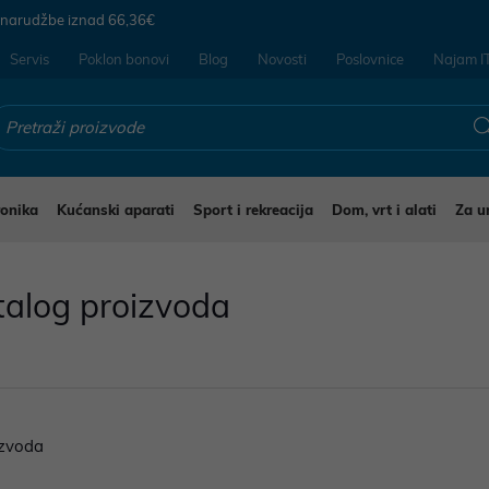
 narudžbe iznad
66,36€
Servis
Poklon bonovi
Blog
Novosti
Poslovnice
Najam I
ronika
Kućanski aparati
Sport i rekreacija
Dom, vrt i alati
Za u
talog proizvoda
zvoda