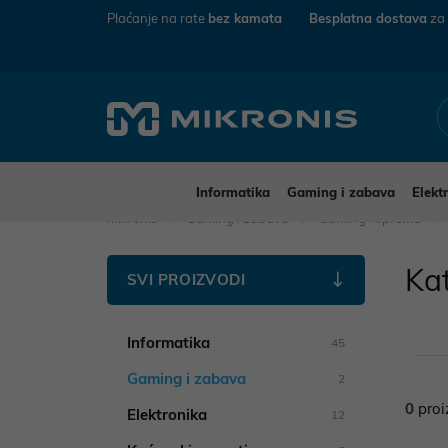
Plaćanje na rate
bez kamata
Besplatna dostava
za
Informatika
Gaming i zabava
Elekt
Mikronis
Gaming i zabava
Gaming i oprema
Ka
SVI PROIZVODI
Informatika
45
Gaming i zabava
2
0
proi
Elektronika
12