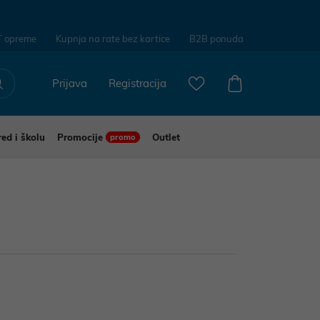
T opreme
Kupnja na rate bez kartice
B2B ponuda
Prijava
Registracija
red i školu
Promocije
Outlet
promo