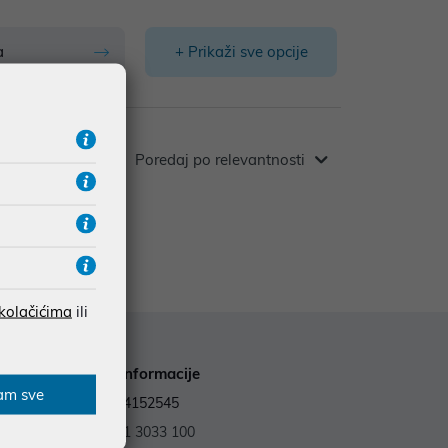
a
+ Prikaži sve opcije
Poredaj po relevantnosti
 kolačićima
ili
Kontakt informacije
am sve
OIB: 59964152545
Tel.:
+385 1 3033 100