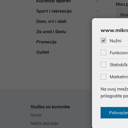
Kućanski aparati
6
Nisu p
Sport i rekreacija
4
Bra
Dom, vrt i alati
1
www.mikron
Za ured i školu
1
Nužni
Promocije
76
Outlet
Funkcion
76
Statističk
Marketin
Na ovoj mrežno
prilagodite p
Služba za korisnike
Informa
Prihvaća
Servis
Poklon b
Načini plaćanja
Izjave o 