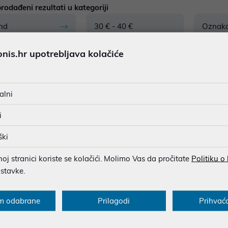
rodađeni rezultati u kategoriji
nd
30 € - 40 €
Oznak
is.hr upotrebljava kolačiće
1
proizvoda
alni
i
ški
j stranici koriste se kolačići. Molimo Vas da pročitate
Politiku o
ostavke.
cije za kupce
Saznajte više
m odabrane
Prilagodi
Prihvać
onovi
Blog
sukladnosti
O nama