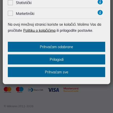
Statistički
Marketinški
Na ovoj mrežnoj stranici koriste se kolačići. Molimo Vas da
Služba za korisnike
pročitate
Politiku o kolačićima
ili prilagodite postavke.
Informacije za kupce
Prihvaćam odabrane
Saznajte više
Kontakt informacije
Prilagodi
Prihvaćam sve
© Mikronis 2012-2026