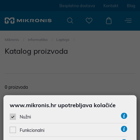
Besplatna dostava
Kontakt
Blog
Mikronis
Informatika
Laptopi
Katalog proizvoda
0
proizvoda
Nisu prodađeni rezultati u kategoriji
www.mikronis.hr upotrebljava kolačiće
Filtriraj
Poredak
Nužni
Funkcionalni
4
proizvoda