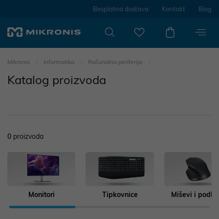
Besplatna dostava
Kontakt
Blog
Mikronis
Informatika
Računalna periferija
Katalog proizvoda
0
proizvoda
Monitori
Tipkovnice
Miševi i podlo