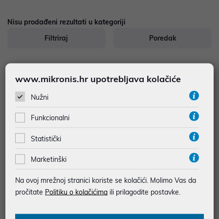
Nisu prodađeni rezultati u kategoriji
Filtriraj
Poredak
885
proizvoda
www.mikronis.hr upotrebljava kolačiće
Nužni
...
Funkcionalni
1
Statistički
Marketinški
Na ovoj mrežnoj stranici koriste se kolačići. Molimo Vas da
Ovdje pronađite dodatnu opremu za vaše računalo koja
pročitate
Politiku o kolačićima
ili prilagodite postavke.
omogućuje bolji rad vašeg računala i proširuje mogućnosti
upotrebe. Tu možete pronaći obaveznu opremu bez koje