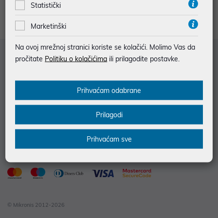
Statistički
Marketinški
Na ovoj mrežnoj stranici koriste se kolačići. Molimo Vas da
Služba za korisnike
pročitate
Politiku o kolačićima
ili prilagodite postavke.
Informacije za kupce
Prihvaćam odabrane
Saznajte više
Kontakt informacije
Prilagodi
Prihvaćam sve
© Mikronis 2012-2026