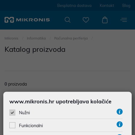
Besplatna dostava
Kontakt
Blog
Mikronis
Informatika
Računalna periferija
Katalog proizvoda
0
proizvoda
Nisu prodađeni rezultati u kategoriji
www.mikronis.hr upotrebljava kolačiće
Filtriraj
Poredak
Nužni
Funkcionalni
12
proizvoda