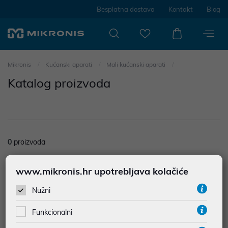
Besplatna dostava
Kontakt
Blog
Mikronis
Kućanski aparati
Mali kućanski aparati
Katalog proizvoda
0
proizvoda
Nisu prodađeni rezultati u kategoriji
www.mikronis.hr upotrebljava kolačiće
Filtriraj
Poredak
Nužni
Funkcionalni
4
proizvoda