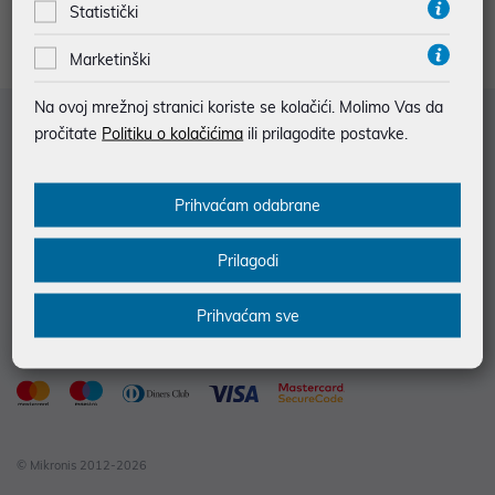
Statistički
Marketinški
Na ovoj mrežnoj stranici koriste se kolačići. Molimo Vas da
Služba za korisnike
pročitate
Politiku o kolačićima
ili prilagodite postavke.
Informacije za kupce
Prihvaćam odabrane
Saznajte više
Kontakt informacije
Prilagodi
Prihvaćam sve
© Mikronis 2012-2026