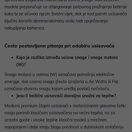
modela preporučuje se izbjegavanje potpunog pražnjenja baterije
kako bi se očuvao njezin životni vijek, dok je kod parnih usisavača
ključno koristiti demineraliziranu vodu radi sprječavanja
nakupljanja kamenca.
Često postavljana pitanja pri odabiru usisavača
Koja je razlika između usisne snage i snage motora
(W)?
Snaga motora u vatima (W) označava potrošnju električne
energije, dok usisna snaga (često izražena u Air Watts ili Pa)
označava stvarnu snagu kojom uređaj povlači nečistoću.
Jesu li bežični usisavači dovoljno snažni za tepihe?
Moderni premium štapni usisavači s motoriziranim glavama četki
mogu parirati klasičnim usisavačima na većini tepiha, no za
izrazito guste i visoke tepihe klasični modeli s mrežnim
napajanjem i dalje imaju blagu prednost u dubinskom izvlačenju