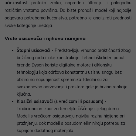
učinkovitost protoka zraka, naprednu filtraciju i prilagodbu
različitim vrstama površina. Da biste pronašli model koji najbolje
odgovara potrebama kućanstva, potrebno je analizirati prednosti
svake kategorije uređaja.
Vrste usisavača i njihova namjena
Štapni usisavači
- Predstavljaju vrhunac praktičnosti zbog
bežičnog rada i lake konstrukcije. Tehnološki lideri poput
brenda Dyson koriste digitalne motore i ciklonsku
tehnologiju koja održava konstantnu usisnu snagu bez
obzira na napunjenost spremnika. Idealni su za
svakodnevno održavanje i prostore gdje je brzina reakcije
ključna.
Klasični usisavači (s vrećicom ili posudom)
-
Tradicionalan izbor za temeljito čišćenje cijelog doma.
Modeli s vrećicom osiguravaju najvišu razinu higijene pri
pražnjenju, dok modeli s posudom eliminiraju potrebu za
kupnjom dodatnog materijala.