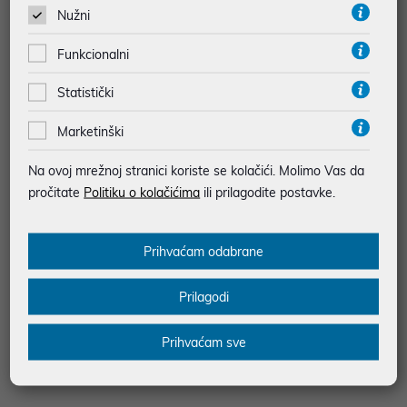
768,99 €
11,05 €
Nužni
*najniža cijena u prethodnih 30 dana
*najniža cijena u prethodnih 30 dana
999,00 €
15,79 €
Funkcionalni
Statistički
Marketinški
Na ovoj mrežnoj stranici koriste se kolačići. Molimo Vas da
pročitate
Politiku o kolačićima
ili prilagodite postavke.
Prihvaćam odabrane
Prilagodi
Električni romobil Xiaomi Electric
TORBA RFR TOP TUBE 14046
Scooter 4 Ultra
Prihvaćam sve
699,00 €
17,12 €
uz
uz
Dodatnih -5%
Dodatnih -5%
PROMO KOD
PROMO KOD