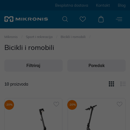
Besplatna dostava
Kontakt
Blog
Mikronis
Sport i rekreacija
Bicikli i romobili
Bicikli i romobili
Filtriraj
Poredak
10
proizvoda
-20%
-20%