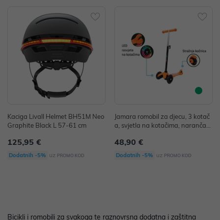
Kaciga Livall Helmet BH51M Neo
Jamara romobil za djecu, 3 kotač
Graphite Black L 57-61 cm
a, svjetla na kotačima, narančast
i
125,95 €
48,90 €
uz
uz
Dodatnih -5%
Dodatnih -5%
PROMO KOD
PROMO KOD
Bicikli i romobili za svakoga te raznovrsna dodatna i zaštitna