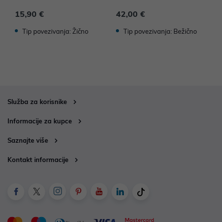
642
o
15,90 €
42,00 €
9
Tip povezivanja: Žično
Tip povezivanja: Bežično
Služba za korisnike
Informacije za kupce
Saznajte više
Kontakt informacije