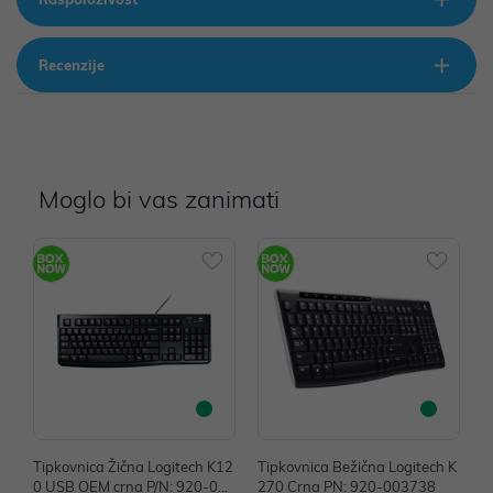
Recenzije
Moglo bi vas zanimati
Tipkovnica Žična Logitech K12
Tipkovnica Bežična Logitech K
T
0 USB OEM crna P/N: 920-002
270 Crna PN: 920-003738
o