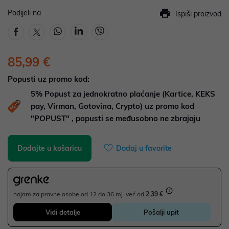
Podijeli na
Ispiši proizvod
85,99 €
Popusti uz promo kod:
5%
Popust za jednokratno plaćanje (Kartice, KEKS
pay, Virman, Gotovina, Crypto) uz promo kod
"POPUST" , popusti se međusobno ne zbrajaju
Dodajte u košaricu
Dodaj u favorite
najam za pravne osobe od 12 do 36 mj. već od
2,39 €
Vidi detalje
Pošalji upit