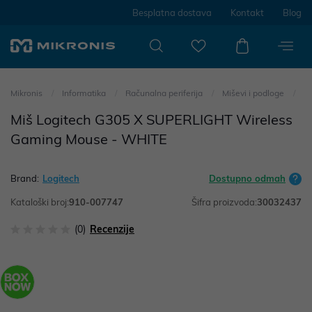
Besplatna dostava
Kontakt
Blog
Mikronis
Informatika
Računalna periferija
Miševi i podloge
Miš Logitech G305 X SUPERLIGHT Wireless
Gaming Mouse - WHITE
Brand:
Logitech
Dostupno odmah
Kataloški broj:
910-007747
Šifra proizvoda:
30032437
(0)
Recenzije