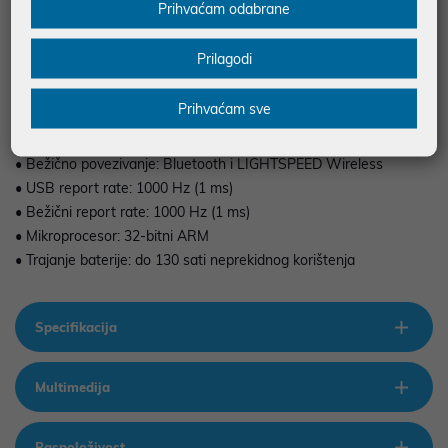
Prihvaćam odabrane
• Maksimalna brzina praćenja: preko 678 IPS
• Maksimalno ubrzanje: preko 40 G
Prilagodi
• Broj tipki: 6
• Kotačić za pomicanje: Da
Prihvaćam sve
• Ugrađena memorija: do 5 profila
• LIGHTSYNC RGB osvjetljenje: Da
• Bežično povezivanje: Bluetooth i LIGHTSPEED Wireless
• USB report rate: 1000 Hz (1 ms)
• Bežični report rate: 1000 Hz (1 ms)
• Mikroprocesor: 32-bitni ARM
• Trajanje baterije: do 130 sati neprekidnog korištenja
Specifikacija
Multimedija
Raspoloživost