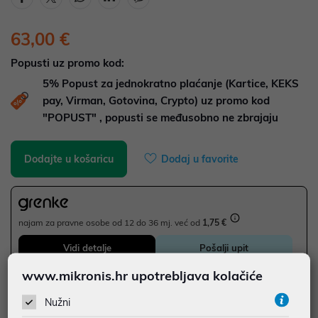
63,00 €
Popusti uz promo kod:
5%
Popust za jednokratno plaćanje (Kartice, KEKS
pay, Virman, Gotovina, Crypto) uz promo kod
"POPUST" , popusti se međusobno ne zbrajaju
Dodajte u košaricu
Dodaj u favorite
najam za pravne osobe od 12 do 36 mj. već od
1,75 €
Vidi detalje
Pošalji upit
www.mikronis.hr upotrebljava kolačiće
JAMSTVO 36 MJ.
Nužni
SIGURNA KUPOVINA