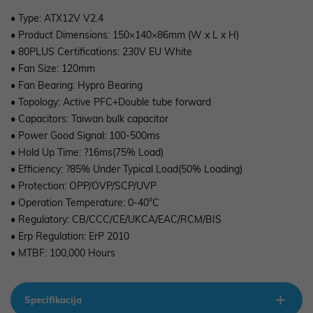
• Type: ATX12V V2.4
• Product Dimensions: 150×140×86mm (W x L x H)
• 80PLUS Certifications: 230V EU White
• Fan Size: 120mm
• Fan Bearing: Hypro Bearing
• Topology: Active PFC+Double tube forward
• Capacitors: Taiwan bulk capacitor
• Power Good Signal: 100-500ms
• Hold Up Time: ?16ms(75% Load)
• Efficiency: ?85% Under Typical Load(50% Loading)
• Protection: OPP/OVP/SCP/UVP
• Operation Temperature: 0-40°C
• Regulatory: CB/CCC/CE/UKCA/EAC/RCM/BIS
• Erp Regulation: ErP 2010
• MTBF: 100,000 Hours
Specifikacija