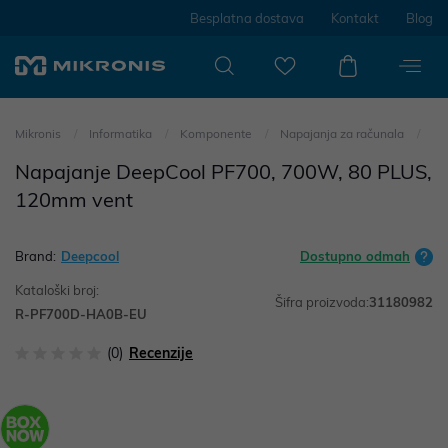
Besplatna dostava
Kontakt
Blog
Mikronis
Informatika
Komponente
Napajanja za računala
Napajanje DeepCool PF700, 700W, 80 PLUS,
120mm vent
Brand:
Deepcool
Dostupno odmah
Kataloški broj:
Šifra proizvoda:
31180982
R-PF700D-HA0B-EU
(0)
Recenzije