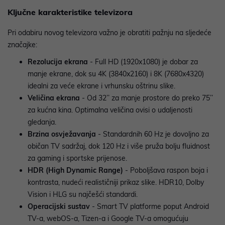
Ključne karakteristike televizora
Pri odabiru novog televizora važno je obratiti pažnju na sljedeće
značajke:
Rezolucija ekrana
- Full HD (1920x1080) je dobar za
manje ekrane, dok su 4K (3840x2160) i 8K (7680x4320)
idealni za veće ekrane i vrhunsku oštrinu slike.
Veličina ekrana
- Od 32’’ za manje prostore do preko 75’’
za kućna kina. Optimalna veličina ovisi o udaljenosti
gledanja.
Brzina osvježavanja
- Standardnih 60 Hz je dovoljno za
običan TV sadržaj, dok 120 Hz i više pruža bolju fluidnost
za gaming i sportske prijenose.
HDR (High Dynamic Range)
- Poboljšava raspon boja i
kontrasta, nudeći realističniji prikaz slike. HDR10, Dolby
Vision i HLG su najčešći standardi.
Operacijski sustav
- Smart TV platforme poput Android
TV-a, webOS-a, Tizen-a i Google TV-a omogućuju