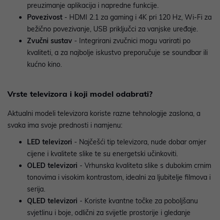
preuzimanje aplikacija i napredne funkcije.
Povezivost
- HDMI 2.1 za gaming i 4K pri 120 Hz, Wi-Fi za
bežično povezivanje, USB priključci za vanjske uređaje.
Zvučni sustav
- Integrirani zvučnici mogu varirati po
kvaliteti, a za najbolje iskustvo preporučuje se soundbar ili
kućno kino.
Vrste televizora i koji model odabrati?
Aktualni modeli televizora koriste razne tehnologije zaslona, a
svaka ima svoje prednosti i namjenu:
LED televizori
- Najčešći tip televizora, nude dobar omjer
cijene i kvalitete slike te su energetski učinkoviti.
OLED televizori
- Vrhunska kvaliteta slike s dubokim crnim
tonovima i visokim kontrastom, idealni za ljubitelje filmova i
serija.
QLED televizori
- Koriste kvantne točke za poboljšanu
svjetlinu i boje, odlični za svijetle prostorije i gledanje