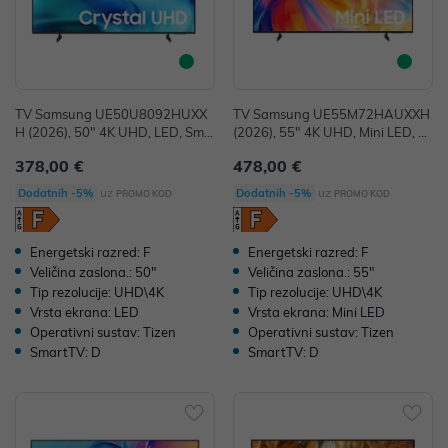
TV Samsung UE50U8092HUXX
TV Samsung UE55M72HAUXXH
H (2026), 50" 4K UHD, LED, Sma
(2026), 55" 4K UHD, Mini LED, S
rt TV, UE50U8092HUXXH
mart TV, UE55M72HAUXXH
378,00 €
478,00 €
uz
uz
Dodatnih -5%
Dodatnih -5%
PROMO KOD
PROMO KOD
Energetski razred: F
Energetski razred: F
Veličina zaslona.: 50"
Veličina zaslona.: 55"
Tip rezolucije: UHD\4K
Tip rezolucije: UHD\4K
Vrsta ekrana: LED
Vrsta ekrana: Mini LED
Operativni sustav: Tizen
Operativni sustav: Tizen
SmartTV: D
SmartTV: D