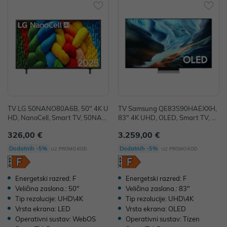
TV LG 50NANO80A6B, 50" 4K U
TV Samsung QE83S90HAEXXH,
HD, NanoCell, Smart TV, 50NAN
83" 4K UHD, OLED, Smart TV, Q
O80A6B.AEU
E83S90HAEXXH
326,00 €
3.259,00 €
uz
uz
Dodatnih -5%
Dodatnih -5%
PROMO KOD
PROMO KOD
Energetski razred: F
Energetski razred: F
Veličina zaslona.: 50"
Veličina zaslona.: 83"
Tip rezolucije: UHD\4K
Tip rezolucije: UHD\4K
Vrsta ekrana: LED
Vrsta ekrana: OLED
Operativni sustav: WebOS
Operativni sustav: Tizen