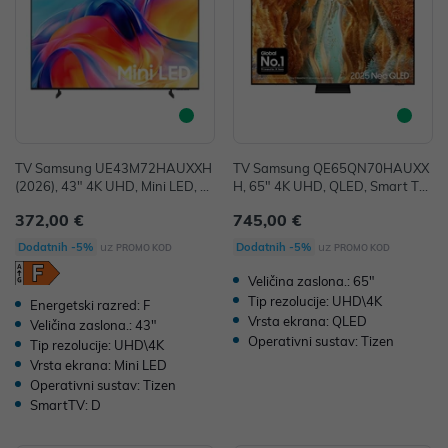
TV Samsung UE43M72HAUXXH
TV Samsung QE65QN70HAUXX
(2026), 43" 4K UHD, Mini LED, S
H, 65" 4K UHD, QLED, Smart TV,
mart TV, UE43M72HAUXXH
QE65QN70HAUXXH
372,00 €
745,00 €
uz
uz
Dodatnih -5%
Dodatnih -5%
PROMO KOD
PROMO KOD
Veličina zaslona.: 65"
Tip rezolucije: UHD\4K
Energetski razred: F
Vrsta ekrana: QLED
Veličina zaslona.: 43"
Operativni sustav: Tizen
Tip rezolucije: UHD\4K
Vrsta ekrana: Mini LED
Operativni sustav: Tizen
SmartTV: D