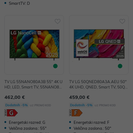
SmartTV: D
TV LG 55NANO80A3B 55" 4K U
TV LG 50QNED80A3A.AEU 50"
HD, LED, Smart TV, 55NANO80
4K UHD, QNED, Smart TV, 50QN
A3B
ED80A3A.AEU
462,00 €
459,00 €
uz
uz
Dodatnih -5%
Dodatnih -5%
PROMO KOD
PROMO KOD
Energetski razred: G
Energetski razred: F
Veličina zaslona.: 55"
Veličina zaslona.: 50"