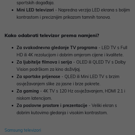
sportskih događaja.
Mini LED televizori
- Napredna verzija LED ekrana s boljim
kontrastom i preciznijim prikazom tamnih tonova.
Kako odabrati televizor prema namjeni?
Za svakodnevno gledanje TV programa
- LED TV s Full
HD ili 4K rezolucijom i dobrim omjerom cijene i kvalitete.
Za ljubitelje filmova i serija
- OLED ili QLED TV s Dolby
Vision podrškom za kino doživljaj.
Za sportske prijenose
- QLED ili Mini LED TV s brzim
osvježavanjem slike za jasne i brze pokrete.
Za gaming
- 4K TV s 120 Hz osvježavanjem, HDMI 2.1 i
niskom latencijom.
Za poslovne prostore i prezentacije
- Veliki ekran s
dobrim kutovima gledanja i visokim kontrastom.
Samsung televizori