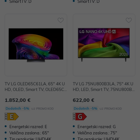
SmartTV: D
SmartTV: D
TV LG OLED65C61LA, 65" 4K U
TV LG 75NU800B3LA, 75" 4K U
HD, OLED, Smart TV, OLED65C6
HD, LED, Smart TV, 75NU800B3
1LA.AEU
LA.AEUQ
1.852,00 €
622,00 €
uz
uz
Dodatnih -5%
Dodatnih -5%
PROMO KOD
PROMO KOD
Energetski razred: E
Energetski razred: G
Veličina zaslona.: 65"
Veličina zaslona.: 75"
Tip rezolucije: UHD\4K
Tip rezolucije: UHD\4K