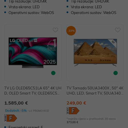
Tip rezolucije: UHD\4K
Tip rezolucije: UHD\4K
Vrsta ekrana: LED
Vrsta ekrana: LED
Operativni sustav: WebOS
Operativni sustav: WebOS
-33%
TV LG OLED65C51LA 65" 4K UH
TV Tornado 50UA3400X , 50" 4K
D, OLED Smart TV, OLED65C51L
UHD, LED, Smart TV, 50UA3400
A
X
1.585,00 €
249,00 €
uz
Dodatnih -5%
PROMO KOD
*najniža cijena u prethodnih 30 dana
373,00 €
Energetski razred: F