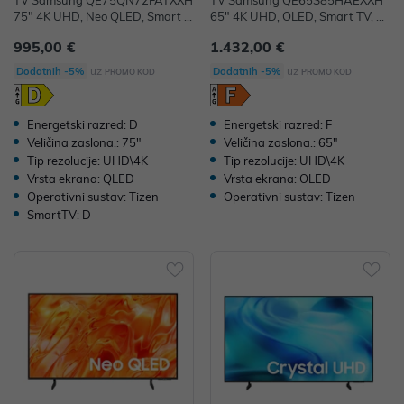
TV Samsung QE75QN72FATXXH
TV Samsung QE65S85HAEXXH
75" 4K UHD, Neo QLED, Smart T
65" 4K UHD, OLED, Smart TV, Q
V, QE75QN72FATXXH
E65S85HAEXXH
995,00 €
1.432,00 €
uz
uz
Dodatnih -5%
Dodatnih -5%
PROMO KOD
PROMO KOD
Energetski razred: D
Energetski razred: F
Veličina zaslona.: 75"
Veličina zaslona.: 65"
Tip rezolucije: UHD\4K
Tip rezolucije: UHD\4K
Vrsta ekrana: QLED
Vrsta ekrana: OLED
Operativni sustav: Tizen
Operativni sustav: Tizen
SmartTV: D