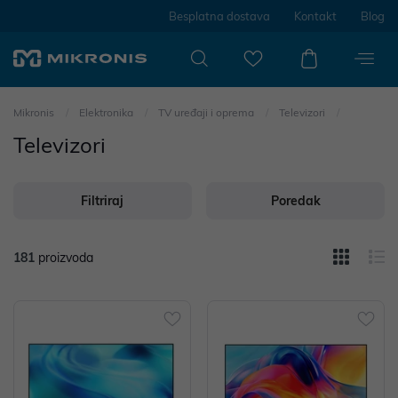
Besplatna dostava
Kontakt
Blog
Mikronis
Elektronika
TV uređaji i oprema
Televizori
Televizori
Filtriraj
Poredak
181
proizvoda