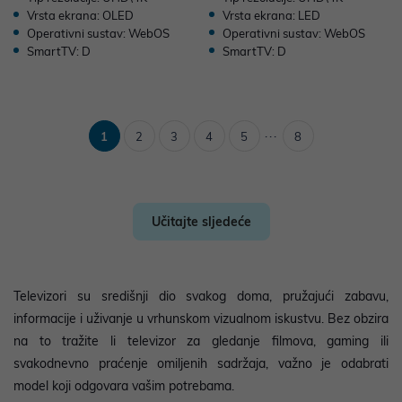
Vrsta ekrana: OLED
Vrsta ekrana: LED
Operativni sustav: WebOS
Operativni sustav: WebOS
SmartTV: D
SmartTV: D
...
1
2
3
4
5
8
Učitajte sljedeće
Televizori su središnji dio svakog doma, pružajući zabavu,
informacije i uživanje u vrhunskom vizualnom iskustvu. Bez obzira
na to tražite li televizor za gledanje filmova, gaming ili
svakodnevno praćenje omiljenih sadržaja, važno je odabrati
model koji odgovara vašim potrebama.