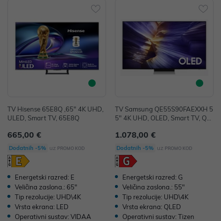
TV Hisense 65E8Q ,65" 4K UHD,
TV Samsung QE55S90FAEXXH 5
ULED, Smart TV, 65E8Q
5" 4K UHD, OLED, Smart TV, QE
55S90FAEXXH
665,00 €
1.078,00 €
uz
uz
Dodatnih -5%
Dodatnih -5%
PROMO KOD
PROMO KOD
Energetski razred: E
Energetski razred: G
Veličina zaslona.: 65"
Veličina zaslona.: 55"
Tip rezolucije: UHD\4K
Tip rezolucije: UHD\4K
Vrsta ekrana: LED
Vrsta ekrana: QLED
Operativni sustav: VIDAA
Operativni sustav: Tizen