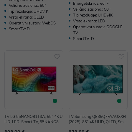
Energetski razred: F
Veličina zaslona.: 65"
Veličina zaslona.: 50"
Tip rezolucije: UHD\4K
Tip rezolucije: UHD\4K
Vrsta ekrana: OLED
Vrsta ekrana: LED
Operativni sustav: WebOS
Operativni sustav: GOOGLE
SmartTV: D
TV
SmartTV: D
TV LG 55NANO81T3A, 55" 4K U
TV Samsung QE85Q7FAAUXXH
HD, LED, Smart TV, 55NANO81T
(2025), 85" 4K UHD, QLED, Smar
3A
t TV, QE85Q7FAAUXXH
398,00 €
979,00 €