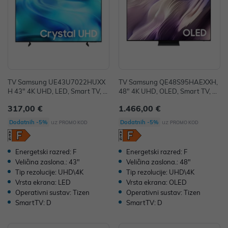
TV Samsung UE43U7022HUXX
TV Samsung QE48S95HAEXXH,
H 43" 4K UHD, LED, Smart TV, U
48" 4K UHD, OLED, Smart TV, Q
E43U7022HUXXH
E48S95HAEXXH
317,00 €
1.466,00 €
uz
uz
Dodatnih -5%
Dodatnih -5%
PROMO KOD
PROMO KOD
Energetski razred: F
Energetski razred: F
Veličina zaslona.: 43"
Veličina zaslona.: 48"
Tip rezolucije: UHD\4K
Tip rezolucije: UHD\4K
Vrsta ekrana: LED
Vrsta ekrana: OLED
Operativni sustav: Tizen
Operativni sustav: Tizen
SmartTV: D
SmartTV: D