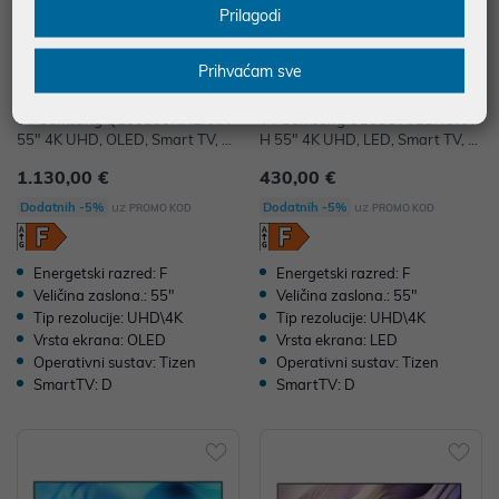
Prilagodi
Prihvaćam sve
TV Samsung QE55S85HAEXXH
TV Samsung UE55U7022HUXX
55" 4K UHD, OLED, Smart TV, Q
H 55" 4K UHD, LED, Smart TV, U
E55S85HAEXXH
E55U7022HUXXH
1.130,00 €
430,00 €
uz
uz
Dodatnih -5%
Dodatnih -5%
PROMO KOD
PROMO KOD
Energetski razred: F
Energetski razred: F
Veličina zaslona.: 55"
Veličina zaslona.: 55"
Tip rezolucije: UHD\4K
Tip rezolucije: UHD\4K
Vrsta ekrana: OLED
Vrsta ekrana: LED
Operativni sustav: Tizen
Operativni sustav: Tizen
SmartTV: D
SmartTV: D