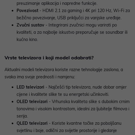
preuzimanje aplikacija i napredne funkcije.
Povezivost
- HDMI 2.1 za gaming i 4K pri 120 Hz, Wi-Fi za
bežično povezivanje, USB priključci za vanjske uređaje.
Zvučni sustav
- Integrirani zvučnici mogu varirati po
kvaliteti, a za najbolje iskustvo preporučuje se soundbar ili
kućno kino.
Vrste televizora i koji model odabrati?
Aktualni modeli televizora koriste razne tehnologije zaslona, a
svaka ima svoje prednosti i namjenu:
LED televizori
- Najčešći tip televizora, nude dobar omjer
cijene i kvalitete slike te su energetski učinkoviti.
OLED televizori
- Vrhunska kvaliteta slike s dubokim crnim
tonovima i visokim kontrastom, idealni za ljubitelje filmova i
serija.
QLED televizori
- Koriste kvantne točke za poboljšanu
svjetlinu i boje, odlični za svijetle prostorije i gledanje