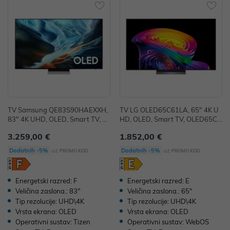
TV Samsung QE83S90HAEXXH,
TV LG OLED65C61LA, 65" 4K U
83" 4K UHD, OLED, Smart TV, Q
HD, OLED, Smart TV, OLED65C6
E83S90HAEXXH
1LA.AEU
3.259,00 €
1.852,00 €
uz
uz
Dodatnih -5%
Dodatnih -5%
PROMO KOD
PROMO KOD
Energetski razred: F
Energetski razred: E
Veličina zaslona.: 83"
Veličina zaslona.: 65"
Tip rezolucije: UHD\4K
Tip rezolucije: UHD\4K
Vrsta ekrana: OLED
Vrsta ekrana: OLED
Operativni sustav: Tizen
Operativni sustav: WebOS