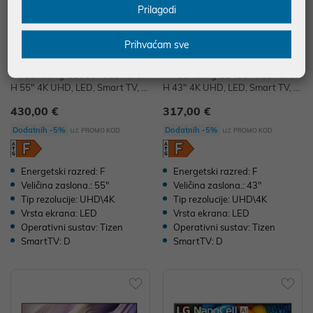
Prilagodi
Prihvaćam sve
TV Samsung UE55U7022HUXX
TV Samsung UE43U7022HUXX
H 55" 4K UHD, LED, Smart TV, U
H 43" 4K UHD, LED, Smart TV, U
E55U7022HUXXH
E43U7022HUXXH
430,00 €
317,00 €
uz
uz
Dodatnih -5%
Dodatnih -5%
PROMO KOD
PROMO KOD
Energetski razred: F
Energetski razred: F
Veličina zaslona.: 55"
Veličina zaslona.: 43"
Tip rezolucije: UHD\4K
Tip rezolucije: UHD\4K
Vrsta ekrana: LED
Vrsta ekrana: LED
Operativni sustav: Tizen
Operativni sustav: Tizen
SmartTV: D
SmartTV: D