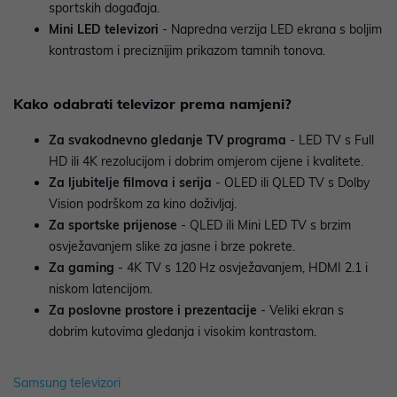
sportskih događaja.
Mini LED televizori
- Napredna verzija LED ekrana s boljim
kontrastom i preciznijim prikazom tamnih tonova.
Kako odabrati televizor prema namjeni?
Za svakodnevno gledanje TV programa
- LED TV s Full
HD ili 4K rezolucijom i dobrim omjerom cijene i kvalitete.
Za ljubitelje filmova i serija
- OLED ili QLED TV s Dolby
Vision podrškom za kino doživljaj.
Za sportske prijenose
- QLED ili Mini LED TV s brzim
osvježavanjem slike za jasne i brze pokrete.
Za gaming
- 4K TV s 120 Hz osvježavanjem, HDMI 2.1 i
niskom latencijom.
Za poslovne prostore i prezentacije
- Veliki ekran s
dobrim kutovima gledanja i visokim kontrastom.
Samsung televizori