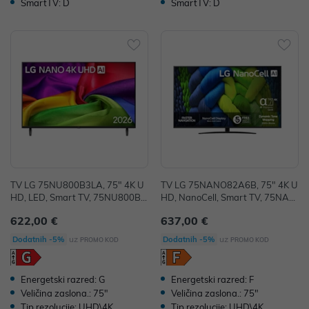
SmartTV: D
SmartTV: D
TV LG 75NU800B3LA, 75" 4K U
TV LG 75NANO82A6B, 75" 4K U
HD, LED, Smart TV, 75NU800B3
HD, NanoCell, Smart TV, 75NAN
LA.AEUQ
O82A6B.AEU
622,00 €
637,00 €
uz
uz
Dodatnih -5%
Dodatnih -5%
PROMO KOD
PROMO KOD
Energetski razred: G
Energetski razred: F
Veličina zaslona.: 75"
Veličina zaslona.: 75"
Tip rezolucije: UHD\4K
Tip rezolucije: UHD\4K