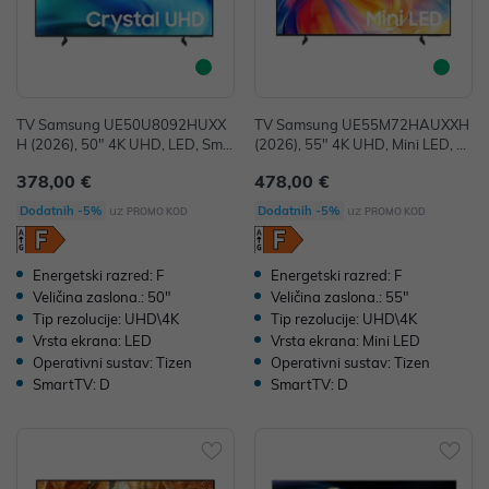
TV Samsung UE50U8092HUXX
TV Samsung UE55M72HAUXXH
H (2026), 50" 4K UHD, LED, Sma
(2026), 55" 4K UHD, Mini LED, S
rt TV, UE50U8092HUXXH
mart TV, UE55M72HAUXXH
378,00 €
478,00 €
uz
uz
Dodatnih -5%
Dodatnih -5%
PROMO KOD
PROMO KOD
Energetski razred: F
Energetski razred: F
Veličina zaslona.: 50"
Veličina zaslona.: 55"
Tip rezolucije: UHD\4K
Tip rezolucije: UHD\4K
Vrsta ekrana: LED
Vrsta ekrana: Mini LED
Operativni sustav: Tizen
Operativni sustav: Tizen
SmartTV: D
SmartTV: D