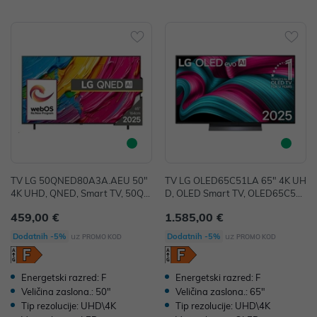
TV LG 50QNED80A3A.AEU 50"
TV LG OLED65C51LA 65" 4K UH
4K UHD, QNED, Smart TV, 50QN
D, OLED Smart TV, OLED65C51L
ED80A3A.AEU
A
459,00 €
1.585,00 €
uz
uz
Dodatnih -5%
Dodatnih -5%
PROMO KOD
PROMO KOD
Energetski razred: F
Energetski razred: F
Veličina zaslona.: 50"
Veličina zaslona.: 65"
Tip rezolucije: UHD\4K
Tip rezolucije: UHD\4K