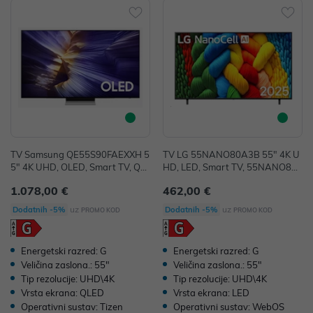
TV Samsung QE55S90FAEXXH 5
TV LG 55NANO80A3B 55" 4K U
5" 4K UHD, OLED, Smart TV, QE
HD, LED, Smart TV, 55NANO80
55S90FAEXXH
A3B
1.078,00 €
462,00 €
uz
uz
Dodatnih -5%
Dodatnih -5%
PROMO KOD
PROMO KOD
Energetski razred: G
Energetski razred: G
Veličina zaslona.: 55"
Veličina zaslona.: 55"
Tip rezolucije: UHD\4K
Tip rezolucije: UHD\4K
Vrsta ekrana: QLED
Vrsta ekrana: LED
Operativni sustav: Tizen
Operativni sustav: WebOS