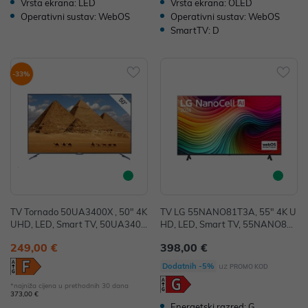
Vrsta ekrana: LED
Vrsta ekrana: OLED
Operativni sustav: WebOS
Operativni sustav: WebOS
SmartTV: D
-33%
TV Tornado 50UA3400X , 50" 4K
TV LG 55NANO81T3A, 55" 4K U
UHD, LED, Smart TV, 50UA3400
HD, LED, Smart TV, 55NANO81T
X
3A
249,00 €
398,00 €
uz
Dodatnih -5%
PROMO KOD
*najniža cijena u prethodnih 30 dana
373,00 €
Energetski razred: G