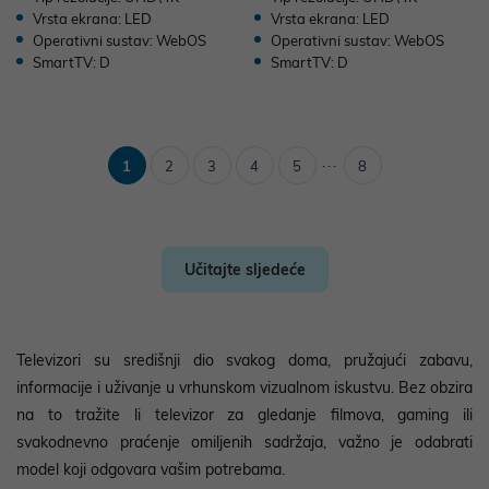
Vrsta ekrana: LED
Vrsta ekrana: LED
Operativni sustav: WebOS
Operativni sustav: WebOS
SmartTV: D
SmartTV: D
...
1
2
3
4
5
8
Učitajte sljedeće
Televizori su središnji dio svakog doma, pružajući zabavu,
informacije i uživanje u vrhunskom vizualnom iskustvu. Bez obzira
na to tražite li televizor za gledanje filmova, gaming ili
svakodnevno praćenje omiljenih sadržaja, važno je odabrati
model koji odgovara vašim potrebama.