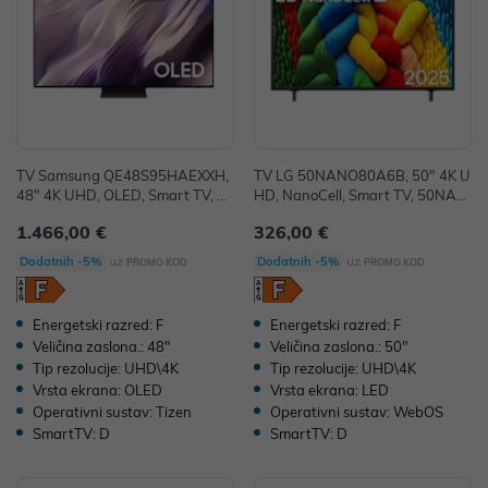
TV Samsung QE48S95HAEXXH,
TV LG 50NANO80A6B, 50" 4K U
48" 4K UHD, OLED, Smart TV, Q
HD, NanoCell, Smart TV, 50NAN
E48S95HAEXXH
O80A6B.AEU
1.466,00 €
326,00 €
uz
uz
Dodatnih -5%
Dodatnih -5%
PROMO KOD
PROMO KOD
Energetski razred: F
Energetski razred: F
Veličina zaslona.: 48"
Veličina zaslona.: 50"
Tip rezolucije: UHD\4K
Tip rezolucije: UHD\4K
Vrsta ekrana: OLED
Vrsta ekrana: LED
Operativni sustav: Tizen
Operativni sustav: WebOS
SmartTV: D
SmartTV: D