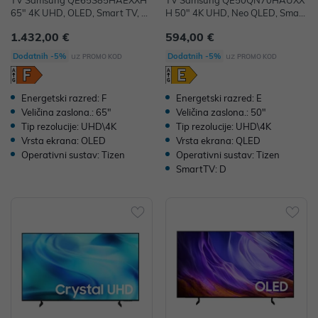
TV Samsung QE65S85HAEXXH
TV Samsung QE50QN70HAUXX
65" 4K UHD, OLED, Smart TV, Q
H 50" 4K UHD, Neo QLED, Smart
E65S85HAEXXH
TV, QE50QN70HAUXXH
1.432,00 €
594,00 €
uz
uz
Dodatnih -5%
Dodatnih -5%
PROMO KOD
PROMO KOD
Energetski razred: F
Energetski razred: E
Veličina zaslona.: 65"
Veličina zaslona.: 50"
Tip rezolucije: UHD\4K
Tip rezolucije: UHD\4K
Vrsta ekrana: OLED
Vrsta ekrana: QLED
Operativni sustav: Tizen
Operativni sustav: Tizen
SmartTV: D