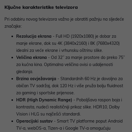
Ključne karakteristike televizora
Pri odabiru novog televizora važno je obratiti pažnju na sljedeće
značajke:
Rezolucija ekrana
- Full HD (1920x1080) je dobar za
manje ekrane, dok su 4K (3840x2160) i 8K (7680x4320)
idealni za veće ekrane i vrhunsku oštrinu slike.
Veličina ekrana
- Od 32’’ za manje prostore do preko 75’’
za kućna kina. Optimalna veličina ovisi o udaljenosti
gledanja.
Brzina osvježavanja
- Standardnih 60 Hz je dovoljno za
običan TV sadržaj, dok 120 Hz i više pruža bolju fluidnost
za gaming i sportske prijenose.
HDR (High Dynamic Range)
- Poboljšava raspon boja i
kontrasta, nudeći realističniji prikaz slike. HDR10, Dolby
Vision i HLG su najčešći standardi.
Operacijski sustav
- Smart TV platforme poput Android
TV-a, webOS-a, Tizen-a i Google TV-a omogućuju