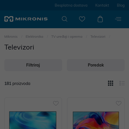
Besplatna dostava
Kontakt
Blog
Mikronis
Elektronika
TV uređaji i oprema
Televizori
Televizori
Filtriraj
Poredak
181
proizvoda