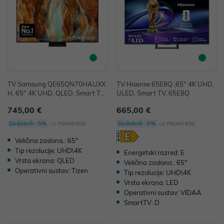
TV Samsung QE65QN70HAUXX
TV Hisense 65E8Q ,65" 4K UHD,
H, 65" 4K UHD, QLED, Smart TV,
ULED, Smart TV, 65E8Q
QE65QN70HAUXXH
745,00 €
665,00 €
uz
uz
Dodatnih -5%
Dodatnih -5%
PROMO KOD
PROMO KOD
Veličina zaslona.: 65"
Tip rezolucije: UHD\4K
Energetski razred: E
Vrsta ekrana: QLED
Veličina zaslona.: 65"
Operativni sustav: Tizen
Tip rezolucije: UHD\4K
Vrsta ekrana: LED
Operativni sustav: VIDAA
SmartTV: D