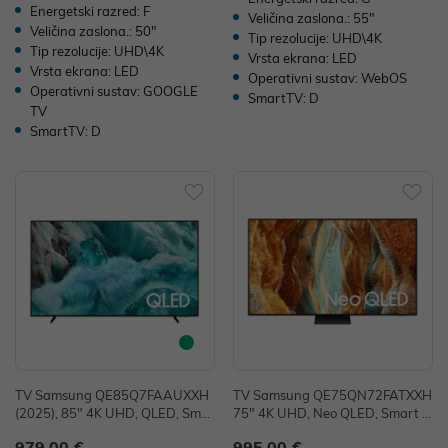
Energetski razred: F
Veličina zaslona.: 55"
Veličina zaslona.: 50"
Tip rezolucije: UHD\4K
Tip rezolucije: UHD\4K
Vrsta ekrana: LED
Vrsta ekrana: LED
Operativni sustav: WebOS
Operativni sustav: GOOGLE
SmartTV: D
TV
SmartTV: D
TV Samsung QE85Q7FAAUXXH
TV Samsung QE75QN72FATXXH
(2025), 85" 4K UHD, QLED, Smar
75" 4K UHD, Neo QLED, Smart T
t TV, QE85Q7FAAUXXH
V, QE75QN72FATXXH
979,00 €
995,00 €