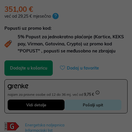
351,00 €
već od 29,25 € mjesečno
Popusti uz promo kod:
5%
Popust za jednokratno plaćanje (Kartice, KEKS
pay, Virman, Gotovina, Crypto) uz promo kod
"POPUST" , popusti se međusobno ne zbrajaju
Dodajte u košaricu
Dodaj u favorite
najam za pravne osobe od 12 do 36 mj. već od
9,75 €
Vidi detalje
Pošalji upit
Energetska naljepnica
Informacijski list