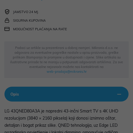
JAMSTVO 24 MJ.
SIGURNA KUPOVINA
MOGUĆNOST PLAĆANJA NA RATE
Podaci uz artikle su prezentirani u dobroj namjeri. Mikronis d.o.o. ne
odgovara za eventualne pogreške nastale u opisu proizvoda, greške
prilikom štampanja te promjene u dostupnosti i cijene. Slike artikala su
ilustrativne prirode te ne moraju u potpunosti odgovarati artiklima. Za sve
eventualne nejasnoće možete nas kontaktirati na
web-prodaja@mikronis.hr
Opis
LG 43QNED80A3A je napredni 43-inčni Smart TV s 4K UHD
rezolucijom (3840 × 2160 piksela) koji donosi iznimno oštar,
detaljan i bogat prikaz slike. QNED tehnologija, uz Edge LED
pozadinsko osvjetljenje i lokalni dimming, omogućuje odličan