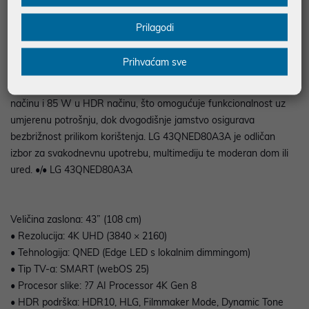
te Clear Voice Pro tehnologijom za jasnu reprodukciju dijaloga i
kvalitetan surround efekt. Televizor dimenzija 96,8 × 56,5 × 2,97
Prilagodi
cm (bez postolja) odnosno 96,8 × 63,3 × 25,7 cm (s postoljem)
teži oko 9,3 kg bez postolja i 9,7 kg s postoljem, prilagodljiv je za
Prihvaćam sve
montažu na zid sa VESA standardom 200 × 200 mm. Pripada
energetskom razredu G, s potrošnjom energije od 54 W u SDR
načinu i 85 W u HDR načinu, što omogućuje funkcionalnost uz
umjerenu potrošnju, dok dvogodišnje jamstvo osigurava
bezbrižnost prilikom korištenja. LG 43QNED80A3A je odličan
izbor za svakodnevnu upotrebu, multimediju te moderan dom ili
ured. •/• LG 43QNED80A3A
Veličina zaslona: 43” (108 cm)
• Rezolucija: 4K UHD (3840 × 2160)
• Tehnologija: QNED (Edge LED s lokalnim dimmingom)
• Tip TV-a: SMART (webOS 25)
• Procesor slike: ?7 AI Processor 4K Gen 8
• HDR podrška: HDR10, HLG, Filmmaker Mode, Dynamic Tone