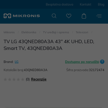
Besplatna dostava
Kontakt
Blog
Mikronis
Elektronika
TV uređaji i oprema
Televizori
TV LG 43QNED80A3A 43" 4K UHD, LED,
Smart TV, 43QNED80A3A
Brand:
LG
Dostupno po narudžbi
Kataloški broj:
43QNED80A3A
Šifra proizvoda:
32172474
(0)
Recenzije