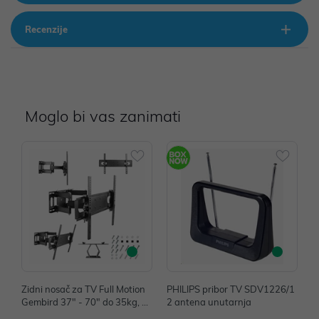
Recenzije
Moglo bi vas zanimati
Zidni nosač za TV Full Motion
PHILIPS pribor TV SDV1226/1
P
Gembird 37" - 70" do 35kg, W
2 antena unutarnja
2
M-70ST-01