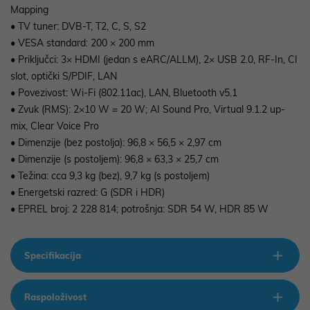
Mapping
• TV tuner: DVB-T, T2, C, S, S2
• VESA standard: 200 × 200 mm
• Priključci: 3× HDMI (jedan s eARC/ALLM), 2× USB 2.0, RF-In, CI
slot, optički S/PDIF, LAN
• Povezivost: Wi-Fi (802.11ac), LAN, Bluetooth v5.1
• Zvuk (RMS): 2×10 W = 20 W; AI Sound Pro, Virtual 9.1.2 up-
mix, Clear Voice Pro
• Dimenzije (bez postolja): 96,8 × 56,5 × 2,97 cm
• Dimenzije (s postoljem): 96,8 × 63,3 × 25,7 cm
• Težina: cca 9,3 kg (bez), 9,7 kg (s postoljem)
• Energetski razred: G (SDR i HDR)
• EPREL broj: 2 228 814; potrošnja: SDR 54 W, HDR 85 W
Specifikacija
Raspoloživost