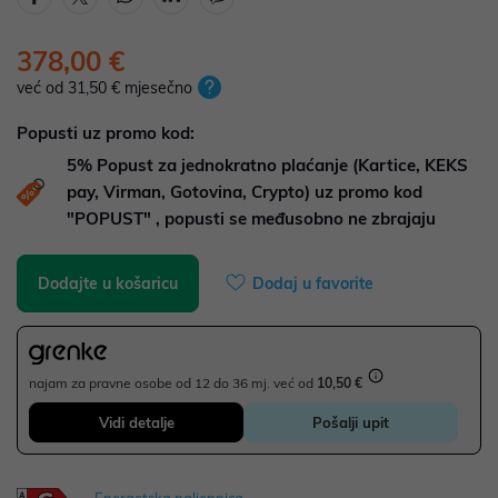
378,00 €
već od 31,50 € mjesečno
Popusti uz promo kod:
5%
Popust za jednokratno plaćanje (Kartice, KEKS
pay, Virman, Gotovina, Crypto) uz promo kod
"POPUST" , popusti se međusobno ne zbrajaju
Dodajte u košaricu
Dodaj u favorite
najam za pravne osobe od 12 do 36 mj. već od
10,50 €
Vidi detalje
Pošalji upit