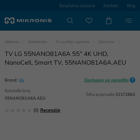
Besplatna dostava
Kontakt
Blog
Mikronis
Elektronika
TV uređaji i oprema
Televizori
TV LG 55NANO81A6A 55" 4K UHD,
NanoCell, Smart TV, 55NANO81A6A.AEU
Brand:
LG
Dostupno po narudžbi
Kataloški broj:
Šifra proizvoda:
32172862
55NANO81A6A.AEU
(0)
Recenzije