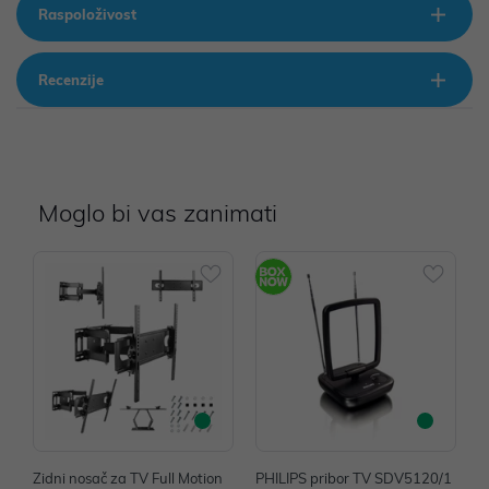
Raspoloživost
Recenzije
Moglo bi vas zanimati
Zidni nosač za TV Full Motion
PHILIPS pribor TV SDV5120/1
P