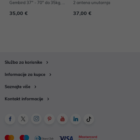
Gembird 37" - 70" do 35kg, W
2 antena unutarnja
2
M-70ST-01
35,00 €
37,00 €
5
Služba za korisnike
Informacije za kupce
Saznajte više
Kontakt informacije