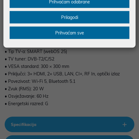
Prihvaćam odabrane
Prilagodi
• Veličina zaslona: 55" (139 cm)
Prihvaćam sve
• Rezolucija: 4K UHD
• Tehnologija: NanoCell / QNED
• Tip TV-a: SMART (webOS 25)
• TV tuner: DVB-T2/C/S2
• VESA standard: 300 × 300 mm
• Priključci: 3× HDMI, 2× USB, LAN, CI+, RF In, optički izlaz
• Povezivost: Wi-Fi 5, Bluetooth 5.1
• Zvuk (RMS): 20 W
• Osvježavanje: 60 Hz
• Energetski razred: G
Specifikacija