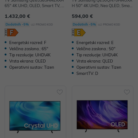
TV Samsung QE65S85HAEXXH
TV Samsung QE50QN70HAUXX
65" 4K UHD, OLED, Smart TV, Q
H 50" 4K UHD, Neo QLED, Smart
E65S85HAEXXH
TV, QE50QN70HAUXXH
1.432,00 €
594,00 €
uz
uz
Dodatnih -5%
Dodatnih -5%
PROMO KOD
PROMO KOD
Energetski razred: F
Energetski razred: E
Veličina zaslona.: 65"
Veličina zaslona.: 50"
Tip rezolucije: UHD\4K
Tip rezolucije: UHD\4K
Vrsta ekrana: OLED
Vrsta ekrana: QLED
Operativni sustav: Tizen
Operativni sustav: Tizen
SmartTV: D