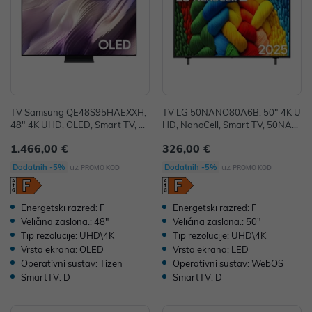
TV Samsung QE48S95HAEXXH,
TV LG 50NANO80A6B, 50" 4K U
48" 4K UHD, OLED, Smart TV, Q
HD, NanoCell, Smart TV, 50NAN
E48S95HAEXXH
O80A6B.AEU
1.466,00 €
326,00 €
uz
uz
Dodatnih -5%
Dodatnih -5%
PROMO KOD
PROMO KOD
Energetski razred: F
Energetski razred: F
Veličina zaslona.: 48"
Veličina zaslona.: 50"
Tip rezolucije: UHD\4K
Tip rezolucije: UHD\4K
Vrsta ekrana: OLED
Vrsta ekrana: LED
Operativni sustav: Tizen
Operativni sustav: WebOS
SmartTV: D
SmartTV: D