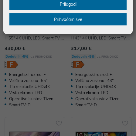
Prilagodi
Prihvaćam sve
TV Samsung UE55U7022HUXX
TV Samsung UE43U7022HUXX
H 55" 4K UHD, LED, Smart TV, U
H 43" 4K UHD, LED, Smart TV, U
E55U7022HUXXH
E43U7022HUXXH
430,00 €
317,00 €
uz
uz
Dodatnih -5%
Dodatnih -5%
PROMO KOD
PROMO KOD
Energetski razred: F
Energetski razred: F
Veličina zaslona.: 55"
Veličina zaslona.: 43"
Tip rezolucije: UHD\4K
Tip rezolucije: UHD\4K
Vrsta ekrana: LED
Vrsta ekrana: LED
Operativni sustav: Tizen
Operativni sustav: Tizen
SmartTV: D
SmartTV: D