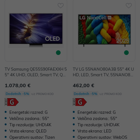
TV Samsung QE55S90FAEXXH 5
TV LG 55NANO80A3B 55" 4K U
5" 4K UHD, OLED, Smart TV, QE
HD, LED, Smart TV, 55NANO80
55S90FAEXXH
A3B
1.078,00 €
462,00 €
uz
uz
Dodatnih -5%
Dodatnih -5%
PROMO KOD
PROMO KOD
Energetski razred: G
Energetski razred: G
Veličina zaslona.: 55"
Veličina zaslona.: 55"
Tip rezolucije: UHD\4K
Tip rezolucije: UHD\4K
Vrsta ekrana: QLED
Vrsta ekrana: LED
Operativni sustav: Tizen
Operativni sustav: WebOS