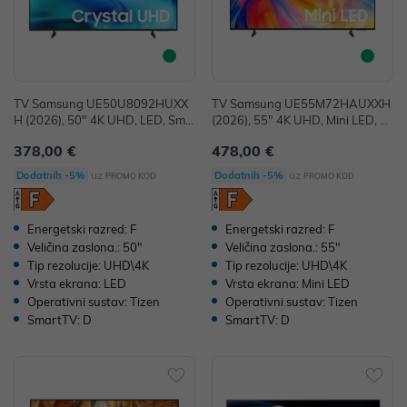
TV Samsung UE50U8092HUXX
TV Samsung UE55M72HAUXXH
H (2026), 50" 4K UHD, LED, Sma
(2026), 55" 4K UHD, Mini LED, S
rt TV, UE50U8092HUXXH
mart TV, UE55M72HAUXXH
378,00 €
478,00 €
uz
uz
Dodatnih -5%
Dodatnih -5%
PROMO KOD
PROMO KOD
Energetski razred: F
Energetski razred: F
Veličina zaslona.: 50"
Veličina zaslona.: 55"
Tip rezolucije: UHD\4K
Tip rezolucije: UHD\4K
Vrsta ekrana: LED
Vrsta ekrana: Mini LED
Operativni sustav: Tizen
Operativni sustav: Tizen
SmartTV: D
SmartTV: D