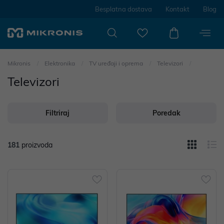
Besplatna dostava
Kontakt
Blog
Mikronis
Elektronika
TV uređaji i oprema
Televizori
Televizori
Filtriraj
Poredak
181
proizvoda