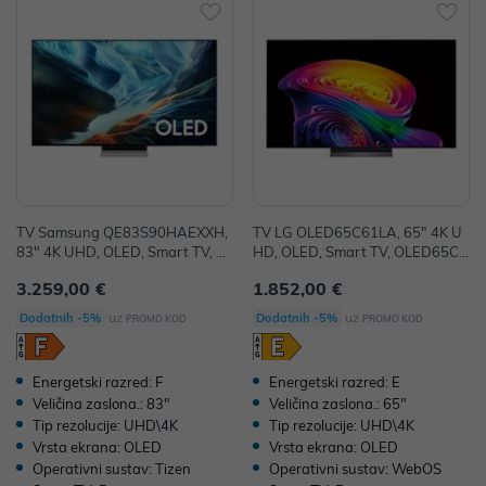
TV Samsung QE83S90HAEXXH,
TV LG OLED65C61LA, 65" 4K U
83" 4K UHD, OLED, Smart TV, Q
HD, OLED, Smart TV, OLED65C6
E83S90HAEXXH
1LA.AEU
3.259,00 €
1.852,00 €
uz
uz
Dodatnih -5%
Dodatnih -5%
PROMO KOD
PROMO KOD
Energetski razred: F
Energetski razred: E
Veličina zaslona.: 83"
Veličina zaslona.: 65"
Tip rezolucije: UHD\4K
Tip rezolucije: UHD\4K
Vrsta ekrana: OLED
Vrsta ekrana: OLED
Operativni sustav: Tizen
Operativni sustav: WebOS