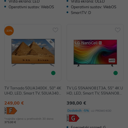
Vrsta ekrana: LED
Vrsta ekrana: OLED
Operativni sustav: WebOS
Operativni sustav: WebOS
SmartTV: D
-33%
TV Tornado 50UA3400X , 50" 4K
TV LG 55NANO81T3A, 55" 4K U
UHD, LED, Smart TV, 50UA3400
HD, LED, Smart TV, 55NANO81T
X
3A
249,00 €
398,00 €
uz
Dodatnih -5%
PROMO KOD
*najniža cijena u prethodnih 30 dana
373,00 €
Energetski razred: G