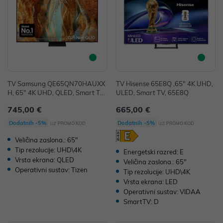
TV Samsung QE65QN70HAUXX
TV Hisense 65E8Q ,65" 4K UHD,
H, 65" 4K UHD, QLED, Smart TV,
ULED, Smart TV, 65E8Q
QE65QN70HAUXXH
745,00 €
665,00 €
uz
uz
Dodatnih -5%
Dodatnih -5%
PROMO KOD
PROMO KOD
Veličina zaslona.: 65"
Tip rezolucije: UHD\4K
Energetski razred: E
Vrsta ekrana: QLED
Veličina zaslona.: 65"
Operativni sustav: Tizen
Tip rezolucije: UHD\4K
Vrsta ekrana: LED
Operativni sustav: VIDAA
SmartTV: D