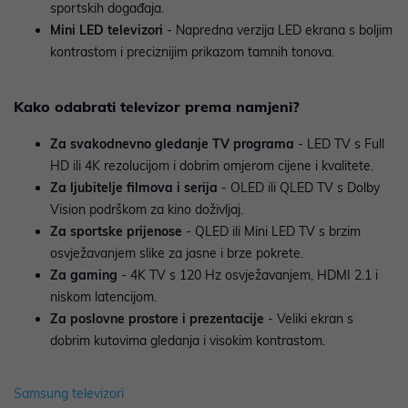
sportskih događaja.
Mini LED televizori
- Napredna verzija LED ekrana s boljim
kontrastom i preciznijim prikazom tamnih tonova.
Kako odabrati televizor prema namjeni?
Za svakodnevno gledanje TV programa
- LED TV s Full
HD ili 4K rezolucijom i dobrim omjerom cijene i kvalitete.
Za ljubitelje filmova i serija
- OLED ili QLED TV s Dolby
Vision podrškom za kino doživljaj.
Za sportske prijenose
- QLED ili Mini LED TV s brzim
osvježavanjem slike za jasne i brze pokrete.
Za gaming
- 4K TV s 120 Hz osvježavanjem, HDMI 2.1 i
niskom latencijom.
Za poslovne prostore i prezentacije
- Veliki ekran s
dobrim kutovima gledanja i visokim kontrastom.
Samsung televizori