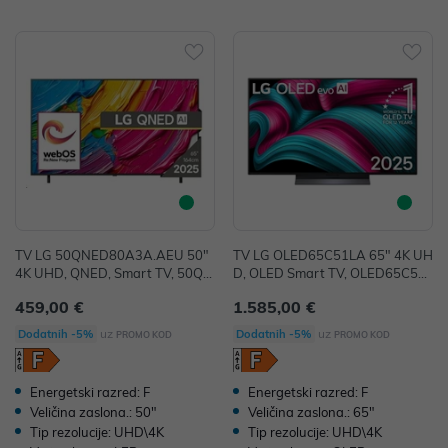
TV LG 50QNED80A3A.AEU 50"
TV LG OLED65C51LA 65" 4K UH
4K UHD, QNED, Smart TV, 50QN
D, OLED Smart TV, OLED65C51L
ED80A3A.AEU
A
459,00 €
1.585,00 €
uz
uz
Dodatnih -5%
Dodatnih -5%
PROMO KOD
PROMO KOD
Energetski razred: F
Energetski razred: F
Veličina zaslona.: 50"
Veličina zaslona.: 65"
Tip rezolucije: UHD\4K
Tip rezolucije: UHD\4K