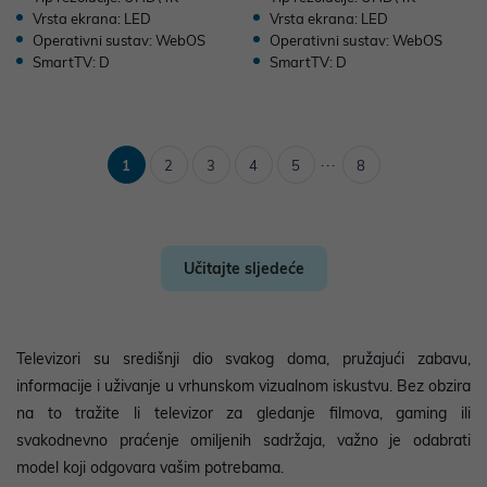
Vrsta ekrana: LED
Vrsta ekrana: LED
Operativni sustav: WebOS
Operativni sustav: WebOS
SmartTV: D
SmartTV: D
...
1
2
3
4
5
8
Učitajte sljedeće
Televizori su središnji dio svakog doma, pružajući zabavu,
informacije i uživanje u vrhunskom vizualnom iskustvu. Bez obzira
na to tražite li televizor za gledanje filmova, gaming ili
svakodnevno praćenje omiljenih sadržaja, važno je odabrati
model koji odgovara vašim potrebama.