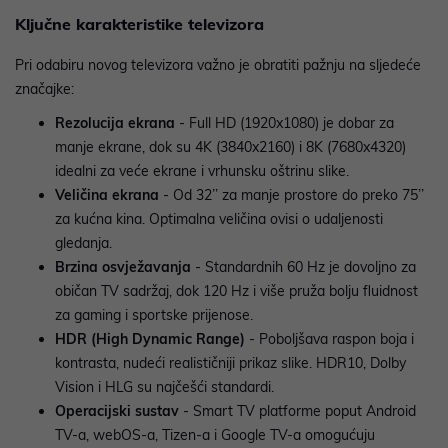
Ključne karakteristike televizora
Pri odabiru novog televizora važno je obratiti pažnju na sljedeće
značajke:
Rezolucija ekrana
- Full HD (1920x1080) je dobar za
manje ekrane, dok su 4K (3840x2160) i 8K (7680x4320)
idealni za veće ekrane i vrhunsku oštrinu slike.
Veličina ekrana
- Od 32’’ za manje prostore do preko 75’’
za kućna kina. Optimalna veličina ovisi o udaljenosti
gledanja.
Brzina osvježavanja
- Standardnih 60 Hz je dovoljno za
običan TV sadržaj, dok 120 Hz i više pruža bolju fluidnost
za gaming i sportske prijenose.
HDR (High Dynamic Range)
- Poboljšava raspon boja i
kontrasta, nudeći realističniji prikaz slike. HDR10, Dolby
Vision i HLG su najčešći standardi.
Operacijski sustav
- Smart TV platforme poput Android
TV-a, webOS-a, Tizen-a i Google TV-a omogućuju