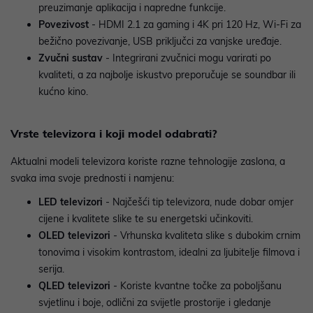
preuzimanje aplikacija i napredne funkcije.
Povezivost
- HDMI 2.1 za gaming i 4K pri 120 Hz, Wi-Fi za
bežično povezivanje, USB priključci za vanjske uređaje.
Zvučni sustav
- Integrirani zvučnici mogu varirati po
kvaliteti, a za najbolje iskustvo preporučuje se soundbar ili
kućno kino.
Vrste televizora i koji model odabrati?
Aktualni modeli televizora koriste razne tehnologije zaslona, a
svaka ima svoje prednosti i namjenu:
LED televizori
- Najčešći tip televizora, nude dobar omjer
cijene i kvalitete slike te su energetski učinkoviti.
OLED televizori
- Vrhunska kvaliteta slike s dubokim crnim
tonovima i visokim kontrastom, idealni za ljubitelje filmova i
serija.
QLED televizori
- Koriste kvantne točke za poboljšanu
svjetlinu i boje, odlični za svijetle prostorije i gledanje