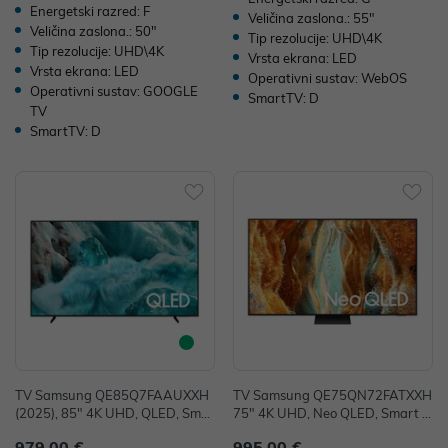
Energetski razred: F
Veličina zaslona.: 55"
Veličina zaslona.: 50"
Tip rezolucije: UHD\4K
Tip rezolucije: UHD\4K
Vrsta ekrana: LED
Vrsta ekrana: LED
Operativni sustav: WebOS
Operativni sustav: GOOGLE
SmartTV: D
TV
SmartTV: D
TV Samsung QE85Q7FAAUXXH
TV Samsung QE75QN72FATXXH
(2025), 85" 4K UHD, QLED, Smar
75" 4K UHD, Neo QLED, Smart T
t TV, QE85Q7FAAUXXH
V, QE75QN72FATXXH
979,00 €
995,00 €