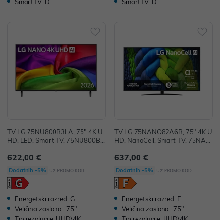
SmartTV: D
SmartTV: D
TV LG 75NU800B3LA, 75" 4K U
TV LG 75NANO82A6B, 75" 4K U
HD, LED, Smart TV, 75NU800B3
HD, NanoCell, Smart TV, 75NAN
LA.AEUQ
O82A6B.AEU
622,00 €
637,00 €
uz
uz
Dodatnih -5%
Dodatnih -5%
PROMO KOD
PROMO KOD
Energetski razred: G
Energetski razred: F
Veličina zaslona.: 75"
Veličina zaslona.: 75"
Tip rezolucije: UHD\4K
Tip rezolucije: UHD\4K