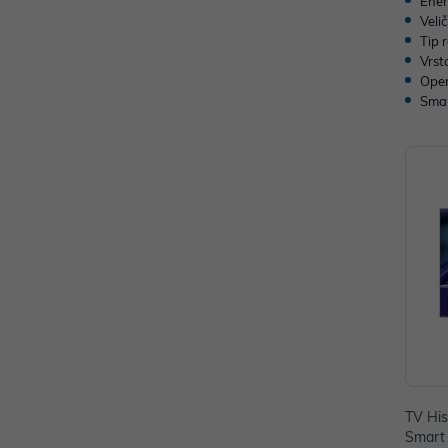
Ener
Veli
Tip 
Vrst
Oper
Sma
TV Hi
Smart