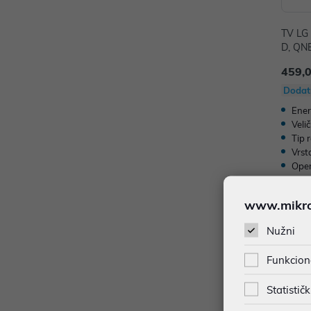
TV LG
D, QN
U
459,
Dodat
Ener
Veli
Tip 
Vrst
Oper
www.mikron
Nužni
Funkcion
Statističk