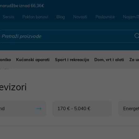
 narudžbe iznad
66,36€
Servis
Poklon bonovi
Blog
Novosti
Poslovnice
Najam I
ronika
Kućanski aparati
Sport i rekreacija
Dom, vrt i alati
Za u
evizori
evizori
nd
170 € - 5.040 €
Energet