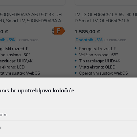
 50QNED80A3A.AEU 50" 4K UH
TV LG OLED65C51LA 65" 4K U
ED, Smart TV, 50QNED80A3A.AE
D Smart TV, OLED65C51LA
00 €
1.585,00 €
nih -5%
Dodatnih -5%
uz
uz
PROMO KOD
PROMO KOD
getski razred: F
Energetski razred: F
čina zaslona.: 50"
Veličina zaslona.: 65"
rezolucije: UHD\4K
Tip rezolucije: UHD\4K
a ekrana: LED
Vrsta ekrana: OLED
ativni sustav: WebOS
Operativni sustav: WebOS
SmartTV: D
is.hr upotrebljava kolačiće
alni
i