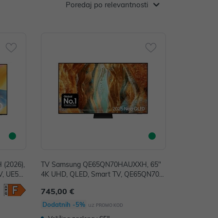
Poredaj po relevantnosti
(2026),
TV Samsung QE65QN70HAUXXH, 65"
V, UE55
4K UHD, QLED, Smart TV, QE65QN70H
AUXXH
745,00 €
Dodatnih -5%
uz
PROMO KOD