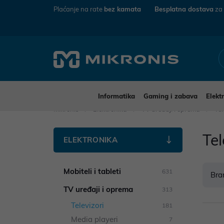
Plaćanje na rate
bez kamata
Besplatna dostava
za
Informatika
Gaming i zabava
Elekt
Mikronis
Elektronika
TV uređaji i oprema
Tel
Tel
ELEKTRONIKA
Mobiteli i tableti
631
Bra
TV uređaji i oprema
313
Televizori
181
Media playeri
7