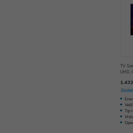
TV Sa
UHD, 
H
1.432
Dodat
Ener
Veli
Tip 
Vrst
Oper