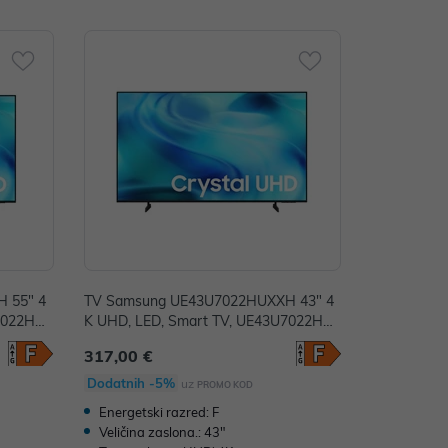
 55" 4
TV Samsung UE43U7022HUXXH 43" 4
U7022HU
K UHD, LED, Smart TV, UE43U7022HU
XXH
317,00 €
Dodatnih -5%
uz
PROMO KOD
Energetski razred: F
Veličina zaslona.: 43"