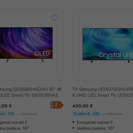
msung QE55S85HAEXXH 55" 4K
TV Samsung UE55U7022HUXXH
OLED, Smart TV, QE55S85HAEXX
K UHD, LED, Smart TV, UE55
XXH
,00 €
430,00 €
nih -5%
Dodatnih -5%
uz
uz
PROMO KOD
PROMO KOD
getski razred: F
Energetski razred: F
čina zaslona.: 55"
Veličina zaslona.: 55"