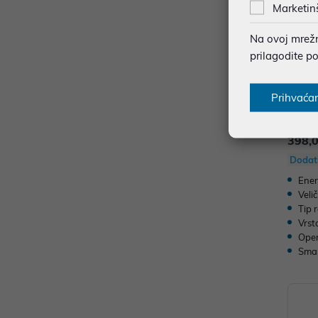
Marketin
Na ovoj mrežno
prilagodite p
Prihvaća
TV LG
D, Sm
398,
Dodat
Ener
Veli
Tip 
Vrst
Oper
Sma