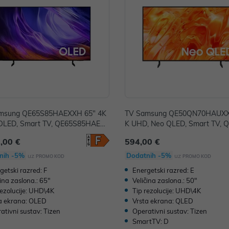
msung QE65S85HAEXXH 65" 4K
TV Samsung QE50QN70HAUXX
OLED, Smart TV, QE65S85HAEXX
K UHD, Neo QLED, Smart TV,
0HAUXXH
,00 €
594,00 €
nih -5%
Dodatnih -5%
uz
uz
PROMO KOD
PROMO KOD
getski razred: F
Energetski razred: E
čina zaslona.: 65"
Veličina zaslona.: 50"
rezolucije: UHD\4K
Tip rezolucije: UHD\4K
a ekrana: OLED
Vrsta ekrana: QLED
ativni sustav: Tizen
Operativni sustav: Tizen
SmartTV: D