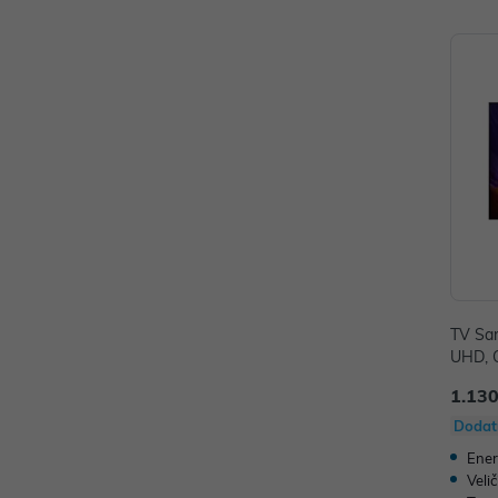
TV Sa
UHD, 
H
1.130
Dodat
Ener
Veli