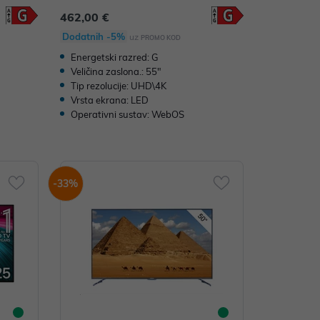
462,00 €
Dodatnih -5%
uz
PROMO KOD
Energetski razred: G
Veličina zaslona.: 55"
Tip rezolucije: UHD\4K
Vrsta ekrana: LED
Operativni sustav: WebOS
-33%