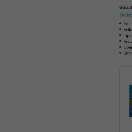
665,
Dodat
Ener
Veli
Tip 
Vrst
Oper
Sma