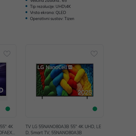
Veličina zaslona.: 65"
Tip rezolucije: UHD\4K
Vrsta ekrana: QLED
Operativni sustav: Tizen
55" 4K
TV LG 55NANO80A3B 55" 4K UHD, LE
90FAEXX
D, Smart TV, 55NANO80A3B