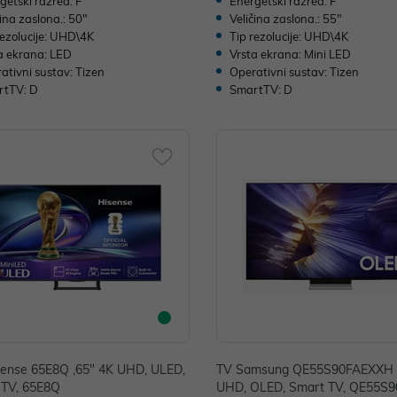
getski razred: F
Energetski razred: F
čina zaslona.: 50"
Veličina zaslona.: 55"
rezolucije: UHD\4K
Tip rezolucije: UHD\4K
a ekrana: LED
Vrsta ekrana: Mini LED
ativni sustav: Tizen
Operativni sustav: Tizen
rtTV: D
SmartTV: D
sense 65E8Q ,65" 4K UHD, ULED,
TV Samsung QE55S90FAEXXH 
 TV, 65E8Q
UHD, OLED, Smart TV, QE55S