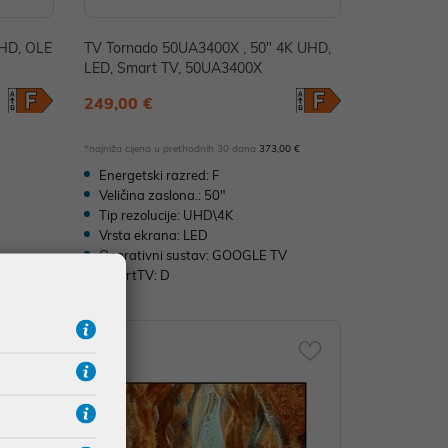
HD, OLE
TV Tornado 50UA3400X , 50" 4K UHD,
LED, Smart TV, 50UA3400X
249,00 €
*najniža cijena u prethodnih 30 dana
373,00 €
Energetski razred: F
Veličina zaslona.: 50"
Tip rezolucije: UHD\4K
Vrsta ekrana: LED
Operativni sustav: GOOGLE TV
SmartTV: D