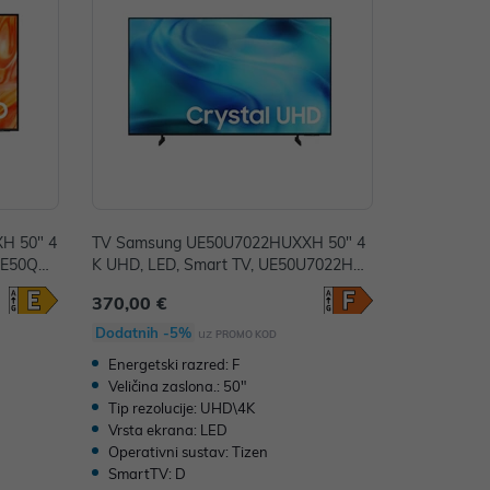
H 50" 4
TV Samsung UE50U7022HUXXH 50" 4
 QE50QN7
K UHD, LED, Smart TV, UE50U7022HU
XXH
370,00 €
Dodatnih -5%
uz
PROMO KOD
Energetski razred: F
Veličina zaslona.: 50"
Tip rezolucije: UHD\4K
Vrsta ekrana: LED
Operativni sustav: Tizen
SmartTV: D