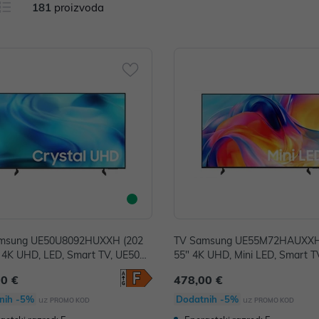
181
proizvoda
msung UE50U8092HUXXH (202
TV Samsung UE55M72HAUXXH 
" 4K UHD, LED, Smart TV, UE50U8
55" 4K UHD, Mini LED, Smart T
UXXH
M72HAUXXH
00 €
478,00 €
nih -5%
Dodatnih -5%
uz
uz
PROMO KOD
PROMO KOD