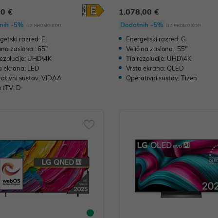
H
00 €
1.078,00 €
nih -5%
Dodatnih -5%
uz
uz
PROMO KOD
PROMO KOD
getski razred: E
Energetski razred: G
čina zaslona.: 65"
Veličina zaslona.: 55"
rezolucije: UHD\4K
Tip rezolucije: UHD\4K
a ekrana: LED
Vrsta ekrana: QLED
ativni sustav: VIDAA
Operativni sustav: Tizen
rtTV: D