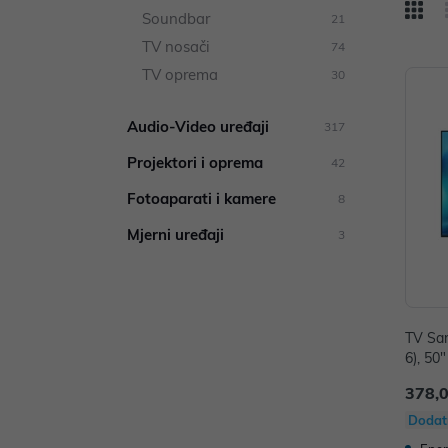
Soundbar
21
TV nosači
74
TV oprema
30
Audio-Video uređaji
317
Projektori i oprema
42
Fotoaparati i kamere
8
Mjerni uređaji
3
TV Sa
6), 50
092H
378,
Dodat