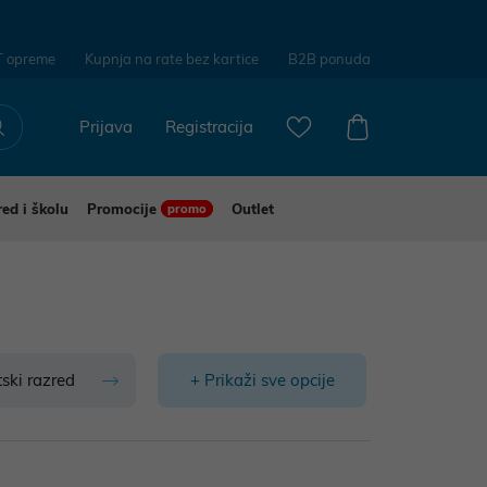
T opreme
Kupnja na rate bez kartice
B2B ponuda
Prijava
Registracija
red i školu
Promocije
Outlet
promo
ski razred
+ Prikaži sve opcije