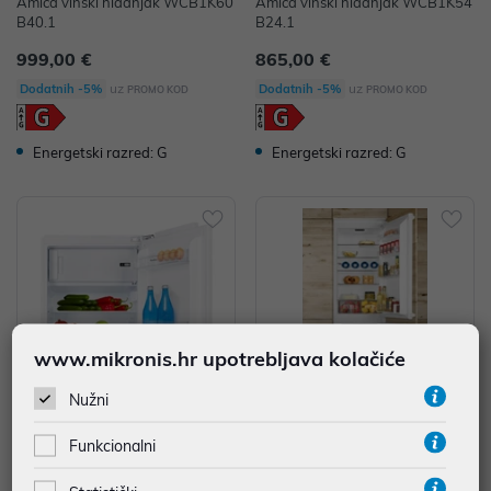
Amica vinski hladnjak WCB1K60
Amica vinski hladnjak WCB1K54
B40.1
B24.1
999,00 €
865,00 €
uz
uz
Dodatnih -5%
Dodatnih -5%
PROMO KOD
PROMO KOD
Energetski razred: G
Energetski razred: G
www.mikronis.hr upotrebljava kolačiće
Nužni
Amica ugradbeni podpultni hlad
Amica ugradbeni kombinirani hla
Funkcionalni
njak UM130.3i (E) ( 1195028 )
dnjak BK3165.8Ki(E), 177 cm (11
95116)