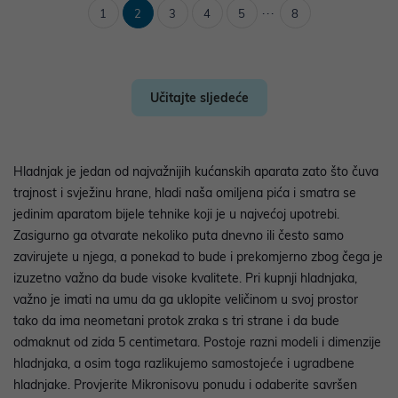
...
1
2
3
4
5
8
Učitajte sljedeće
Hladnjak je jedan od najvažnijih kućanskih aparata zato što čuva
trajnost i svježinu hrane, hladi naša omiljena pića i smatra se
jedinim aparatom bijele tehnike koji je u najvećoj upotrebi.
Zasigurno ga otvarate nekoliko puta dnevno ili često samo
zavirujete u njega, a ponekad to bude i prekomjerno zbog čega je
izuzetno važno da bude visoke kvalitete. Pri kupnji hladnjaka,
važno je imati na umu da ga uklopite veličinom u svoj prostor
tako da ima neometani protok zraka s tri strane i da bude
odmaknut od zida 5 centimetara. Postoje razni modeli i dimenzije
hladnjaka, a osim toga razlikujemo samostojeće i ugradbene
hladnjake. Provjerite Mikronisovu ponudu i odaberite savršen