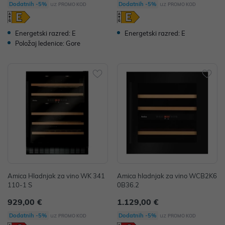
uz
uz
Dodatnih -5%
Dodatnih -5%
PROMO KOD
PROMO KOD
Energetski razred: E
Energetski razred: E
Položaj ledenice: Gore
Amica Hladnjak za vino WK 341
Amica hladnjak za vino WCB2K6
110-1 S
0B36.2
929,00 €
1.129,00 €
uz
uz
Dodatnih -5%
Dodatnih -5%
PROMO KOD
PROMO KOD