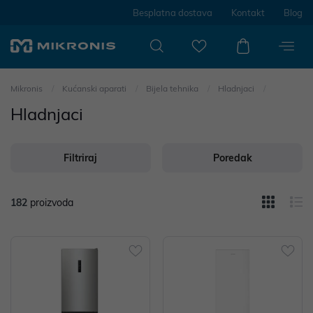
Besplatna dostava
Kontakt
Blog
Mikronis
Kućanski aparati
Bijela tehnika
Hladnjaci
Hladnjaci
Filtriraj
Poredak
182
proizvoda