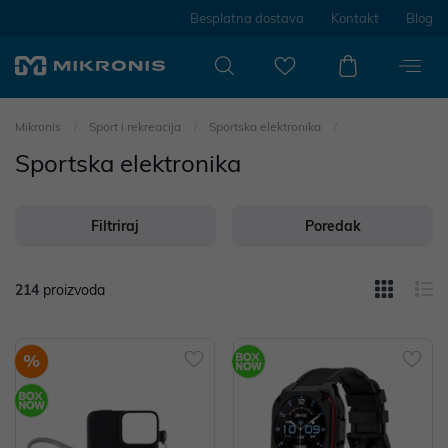
Besplatna dostava
Kontakt
Blog
Mikronis
Sport i rekreacija
Sportska elektronika
Sportska elektronika
Filtriraj
Poredak
214
proizvoda
%