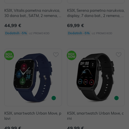
KSIX, Vitalis pametna narukvica,
KSIX, Serena pametna narukvica,
30 dana bat., 5ATM, 2 remena, cr
display, 7 dana bat., 2 remena, sr
na
ebrna
44,99 €
69,99 €
uz
uz
Dodatnih -5%
Dodatnih -5%
PROMO KOD
PROMO KOD
KSIX, smartwatch Urban Move, p
KSIX, smartwatch Urban Move, c
lavi
rni
49,99 €
49,99 €