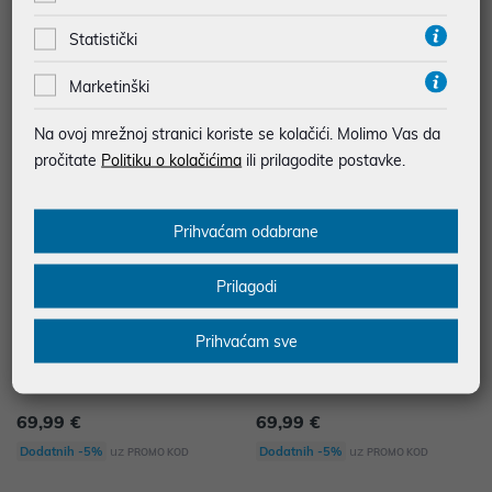
49,99 €
69,99 €
Statistički
uz
uz
Dodatnih -5%
Dodatnih -5%
PROMO KOD
PROMO KOD
Marketinški
Na ovoj mrežnoj stranici koriste se kolačići. Molimo Vas da
pročitate
Politiku o kolačićima
ili prilagodite postavke.
Prihvaćam odabrane
Prilagodi
Prihvaćam sve
KSIX, Saturn pametni prsten velič
KSIX, Saturn pametni prsten velič
ina XXS, srebrni
ina XS, zlatni
69,99 €
69,99 €
uz
uz
Dodatnih -5%
Dodatnih -5%
PROMO KOD
PROMO KOD