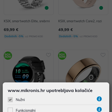
KSIX, smartwatch Elite, srebrni
KSIX, smartwatch Core2, rozi
69,99 €
49,99 €
uz
uz
Dodatnih -5%
Dodatnih -5%
PROMO KOD
PROMO KOD
www.mikronis.hr upotrebljava kolačiće
Nužni
KSIX, smartwatch Core2, crni
KSIX, Saturn pametni prsten velič
Funkcionalni
ina XXS, zlatni