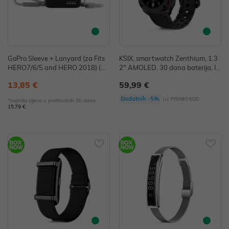
GoPro Sleeve + Lanyard (za Fits
KSIX, smartwatch Zenthium, 1.3
HERO7/6/5 and HERO 2018) (ČI
2" AMOLED, 30 dana baterija, IP
ŠĆENJE ZALIHA) P/N: ACSST-00
68, crni
13,85 €
59,99 €
1
uz
Dodatnih -5%
PROMO KOD
*najniža cijena u prethodnih 30 dana
15,79 €