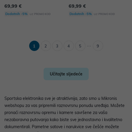
69,99 €
69,99 €
uz
uz
Dodatnih -5%
Dodatnih -5%
PROMO KOD
PROMO KOD
...
1
2
3
4
5
9
Učitajte sljedeće
Sportska elektronika sve je atraktivnija, zato smo u Mikronis
webshopu za vas pripremili raznovrsnu ponudu uređaja. Možete
pronaći raznovrsnu opremu i kamere savršene za vaša
nezaboravna putovanja kako biste sve jednostavno i kvalitetno
dokumentirali. Pametne satove i narukvice sve češće možete